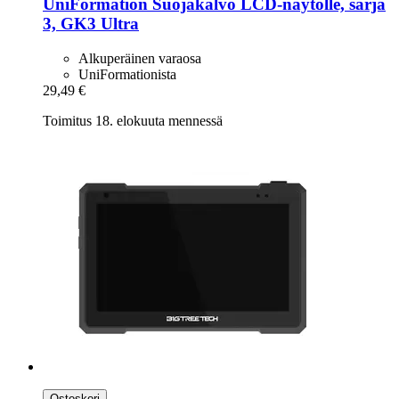
UniFormation
Suojakalvo LCD-​näytölle, sarja
3, GK3 Ultra
Alkuperäinen varaosa
UniFormationista
29,49 €
Toimitus 18. elokuuta mennessä
Ostoskori