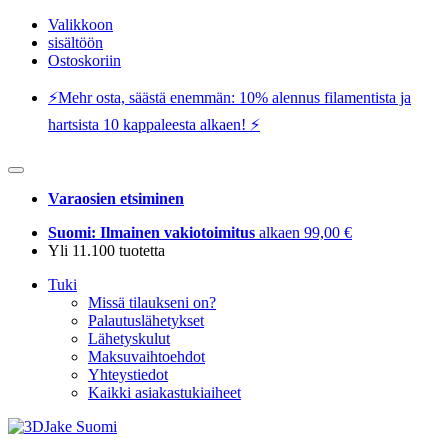
Valikkoon
sisältöön
Ostoskoriin
⚡️Mehr osta, säästä enemmän: 10% alennus filamentista ja
hartsista 10 kappaleesta alkaen! ⚡️
Varaosien etsiminen
Suomi: Ilmainen vakiotoimitus
alkaen 99,00 €
Yli 11.100 tuotetta
Tuki
Missä tilaukseni on?
Palautuslähetykset
Lähetyskulut
Maksuvaihtoehdot
Yhteystiedot
Kaikki asiakastukiaiheet