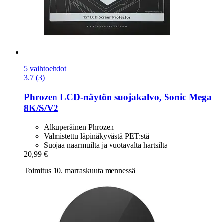
5 vaihtoehdot
3.7 (3)
Phrozen
LCD-​näytön suojakalvo, Sonic Mega
8K/S/V2
Alkuperäinen Phrozen
Valmistettu läpinäkyvästä PET:stä
Suojaa naarmuilta ja vuotavalta hartsilta
20,99 €
Toimitus 10. marraskuuta mennessä