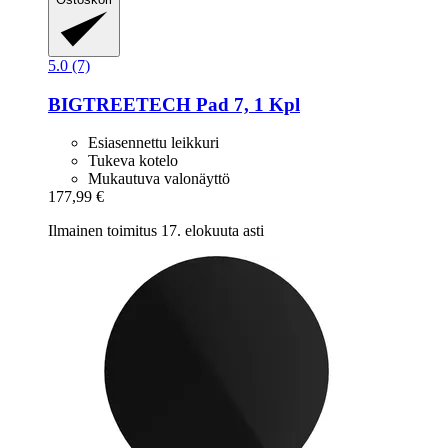
5.0 (7)
BIGTREETECH
Pad 7, 1 Kpl
Esiasennettu leikkuri
Tukeva kotelo
Mukautuva valonäyttö
177,99 €
Ilmainen toimitus 17. elokuuta asti