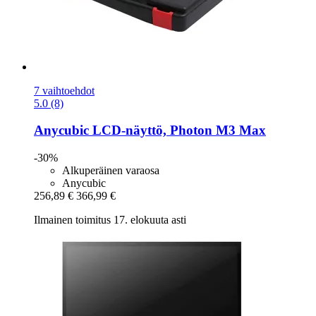
7 vaihtoehdot
5.0 (8)
Anycubic
LCD-​näyttö, Photon M3 Max
-30%
Alkuperäinen varaosa
Anycubic
256,89 €
366,99 €
Ilmainen toimitus 17. elokuuta asti