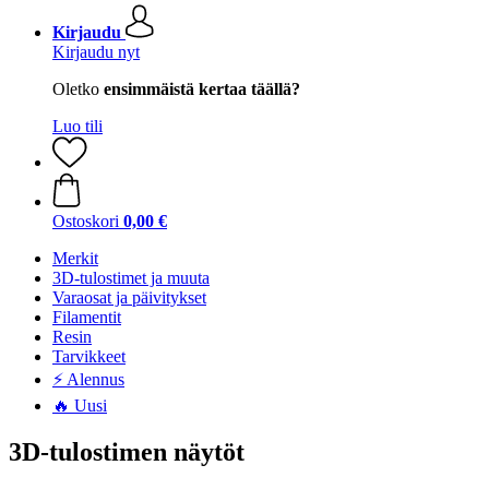
Kirjaudu
Kirjaudu nyt
Oletko
ensimmäistä kertaa täällä?
Luo tili
Ostoskori
0,00 €
Merkit
3D-tulostimet ja muuta
Varaosat ja päivitykset
Filamentit
Resin
Tarvikkeet
⚡ Alennus
🔥 Uusi
3D-tulostimen näytöt