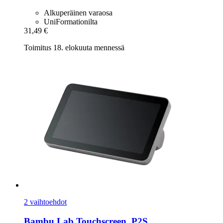
Alkuperäinen varaosa
UniFormationilta
31,49 €
Toimitus 18. elokuuta mennessä
2 vaihtoehdot
Bambu Lab
Touchscreen, P2S