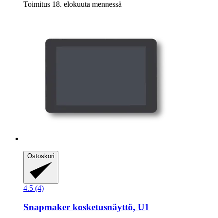
Toimitus 18. elokuuta mennessä
Ostoskori
4.5 (4)
Snapmaker
kosketusnäyttö, U1