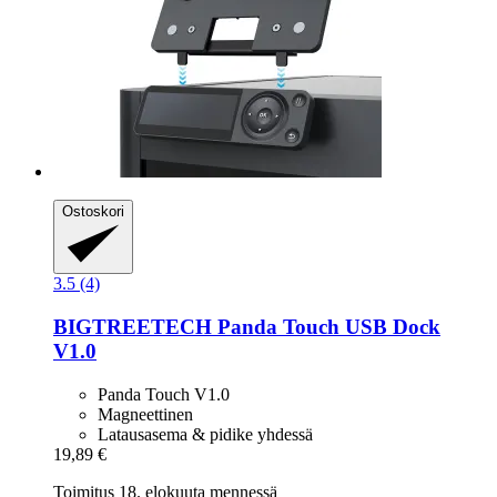
Ostoskori
3.5 (4)
BIGTREETECH
Panda Touch USB Dock
V1.0
Panda Touch V1.0
Magneettinen
Latausasema & pidike yhdessä
19,89 €
Toimitus 18. elokuuta mennessä