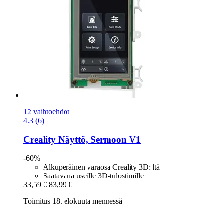
12 vaihtoehdot
4.3 (6)
Creality
Näyttö, Sermoon V1
-60%
Alkuperäinen varaosa Creality 3D: ltä
Saatavana useille 3D-tulostimille
33,59 €
83,99 €
Toimitus 18. elokuuta mennessä