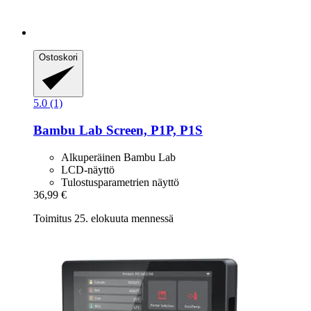
Ostoskori
5.0 (1)
Bambu Lab
Screen, P1P, P1S
Alkuperäinen Bambu Lab
LCD-näyttö
Tulostusparametrien näyttö
36,99 €
Toimitus 25. elokuuta mennessä