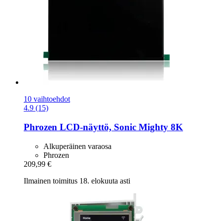
10 vaihtoehdot
4.9 (15)
Phrozen
LCD-​näyttö, Sonic Mighty 8K
Alkuperäinen varaosa
Phrozen
209,99 €
Ilmainen toimitus 18. elokuuta asti