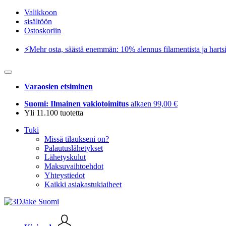
Valikkoon
sisältöön
Ostoskoriin
⚡️Mehr osta, säästä enemmän: 10% alennus filamentista ja hartsi
Varaosien etsiminen
Suomi: Ilmainen vakiotoimitus
alkaen 99,00 €
Yli 11.100 tuotetta
Tuki
Missä tilaukseni on?
Palautuslähetykset
Lähetyskulut
Maksuvaihtoehdot
Yhteystiedot
Kaikki asiakastukiaiheet