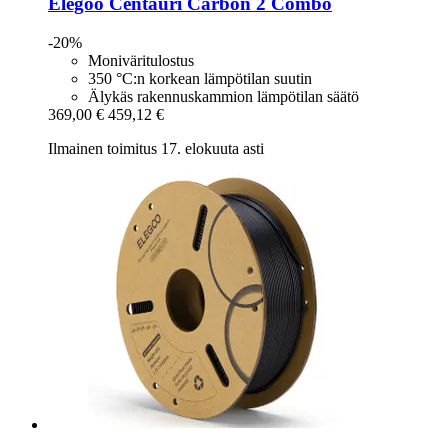
Elegoo
Centauri Carbon 2 Combo
-20%
Moniväritulostus
350 °C:n korkean lämpötilan suutin
Älykäs rakennuskammion lämpötilan säätö
369,00 €
459,12 €
Ilmainen toimitus 17. elokuuta asti