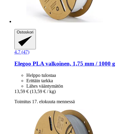
Ostoskori
4.7 (47)
Elegoo
PLA valkoinen, 1,75 mm / 1000 g
Helppo tulostaa
Erittäin tarkka
Lähes vääntymätön
13,59 €
(13,59 € / kg)
Toimitus 17. elokuuta mennessä