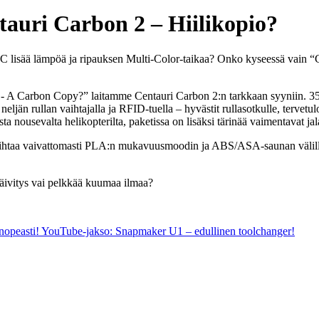
auri Carbon 2 – Hiilikopio?
C lisää lämpöä ja ripauksen Multi-Color-taikaa? Onko kyseessä vain “Ca
 Carbon Copy?” laitamme Centauri Carbon 2:n tarkkaan syyniin. 350
 rullan vaihtajalla ja RFID-tuella – hyvästit rullasotkulle, tervetulo
sta nousevalta helikopterilta, paketissa on lisäksi tärinää vaimentavat jal
htaa vaivattomasti PLA:n mukavuusmoodin ja ABS/ASA-saunan välillä. Ku
päivitys vai pelkkää kuumaa ilmaa?
nopeasti!
YouTube-jakso: Snapmaker U1 – edullinen toolchanger!