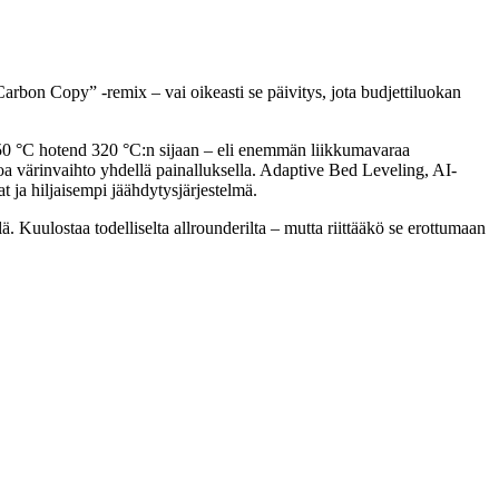
rbon Copy” -remix – vai oikeasti se päivitys, jota budjettiluokan
 °C hotend 320 °C:n sijaan – eli enemmän liikkumavaraa
a värinvaihto yhdellä painalluksella. Adaptive Bed Leveling, AI-
at ja hiljaisempi jäähdytysjärjestelmä.
ulostaa todelliselta allrounderilta – mutta riittääkö se erottumaan