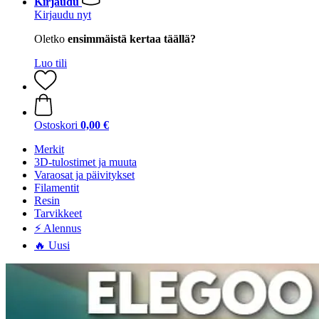
Kirjaudu
Kirjaudu nyt
Oletko
ensimmäistä kertaa täällä?
Luo tili
Ostoskori
0,00 €
Merkit
3D-tulostimet ja muuta
Varaosat ja päivitykset
Filamentit
Resin
Tarvikkeet
⚡ Alennus
🔥 Uusi