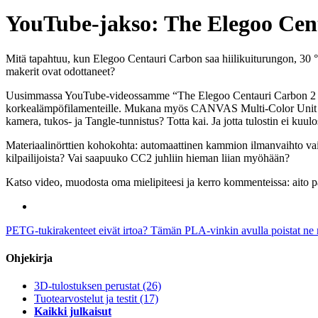
YouTube-jakso: The Elegoo Cent
Mitä tapahtuu, kun Elegoo Centauri Carbon saa hiilikuiturungon, 30 °
makerit ovat odottaneet?
Uusimmassa YouTube-videossamme “The Elegoo Centauri Carbon 2 - A
korkealämpöfilamenteille. Mukana myös CANVAS Multi-Color Unit neljän
kamera, tukos- ja Tangle-tunnistus? Totta kai. Ja jotta tulostin ei kuulo
Materiaalinörttien kohokohta: automaattinen kammion ilmanvaihto vai
kilpailijoista? Vai saapuuko CC2 juhliin hieman liian myöhään?
Katso video, muodosta oma mielipiteesi ja kerro kommenteissa: aito 
PETG-tukirakenteet eivät irtoa? Tämän PLA-vinkin avulla poistat ne 
Ohjekirja
3D-tulostuksen perustat
(26)
Tuotearvostelut ja testit
(17)
Kaikki julkaisut