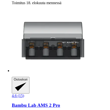
Toimitus 18. elokuuta mennessä
Ostoskori
4.6 (15)
Bambu Lab
AMS 2 Pro