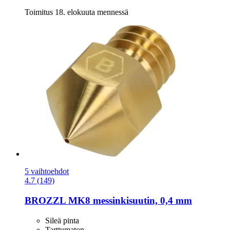
Toimitus 18. elokuuta mennessä
5 vaihtoehdot
4.7 (149)
BROZZL
MK8 messinkisuutin, 0,4 mm
Sileä pinta
Tarttumaton