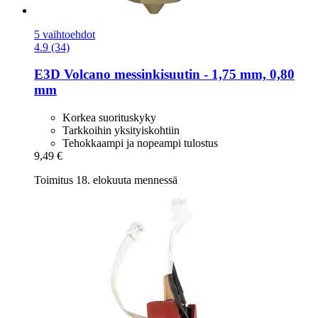
5 vaihtoehdot
4.9 (34)
E3D
Volcano messinkisuutin -​ 1,75 mm, 0,80
mm
Korkea suorituskyky
Tarkkoihin yksityiskohtiin
Tehokkaampi ja nopeampi tulostus
9,49 €
Toimitus 18. elokuuta mennessä