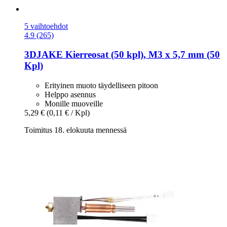
5 vaihtoehdot
4.9 (265)
3DJAKE
Kierreosat (50 kpl), M3 x 5,7 mm (50
Kpl)
Erityinen muoto täydelliseen pitoon
Helppo asennus
Monille muoveille
5,29 €
(0,11 € / Kpl)
Toimitus 18. elokuuta mennessä