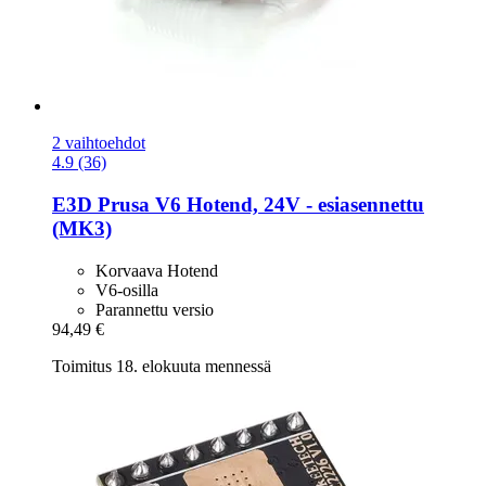
2 vaihtoehdot
4.9 (36)
E3D
Prusa V6 Hotend, 24V -​ esiasennettu
(MK3)
Korvaava Hotend
V6-osilla
Parannettu versio
94,49 €
Toimitus 18. elokuuta mennessä