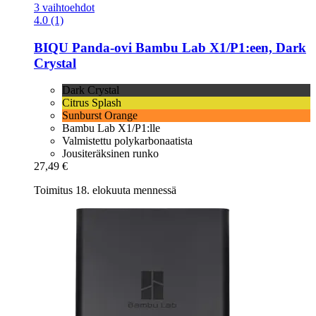
3 vaihtoehdot
4.0 (1)
BIQU
Panda-​ovi Bambu Lab X1/P1:een, Dark
Crystal
Dark Crystal
Citrus Splash
Sunburst Orange
Bambu Lab X1/P1:lle
Valmistettu polykarbonaatista
Jousiteräksinen runko
27,49 €
Toimitus 18. elokuuta mennessä