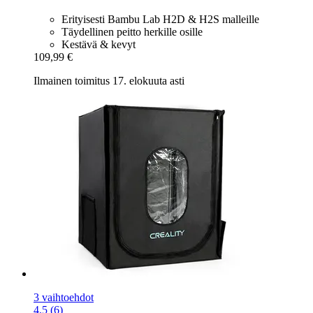
Erityisesti Bambu Lab H2D & H2S malleille
Täydellinen peitto herkille osille
Kestävä & kevyt
109,99 €
Ilmainen toimitus 17. elokuuta asti
3 vaihtoehdot
4.5 (6)