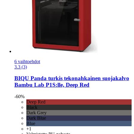
6 vaihtoehdot
3.3 (3)
BIQU
Panda turkis tekonahkainen suojakalvo
Bambu Lab P1S:lle, Deep Red
-60%
Deep Red
Black
Dark Grey
Dark Blue
Blue
+1