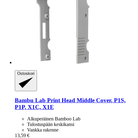
Ostoskori
Bambu Lab
Print Head Middle Cover, P1S,
P1P, X1C, X1E
Alkuperäinen Bamboo Lab
Tulostuspään keskikansi
Vankka rakenne
13,59 €