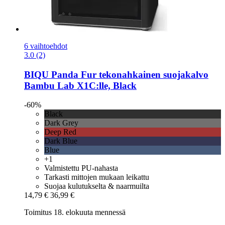
6 vaihtoehdot
3.0 (2)
BIQU
Panda Fur tekonahkainen suojakalvo
Bambu Lab X1C:lle, Black
-60%
Black
Dark Grey
Deep Red
Dark Blue
Blue
+1
Valmistettu PU-nahasta
Tarkasti mittojen mukaan leikattu
Suojaa kulutukselta & naarmuilta
14,79 €
36,99 €
Toimitus 18. elokuuta mennessä