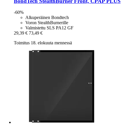
BondTech
StealthBurner Front, CPAP PLUS
-60%
Alkuperäinen Bondtech
Voron StealthBurnerille
Valmistettu SLS PA12 GF
29,39 €
73,49 €
Toimitus 18. elokuuta mennessä