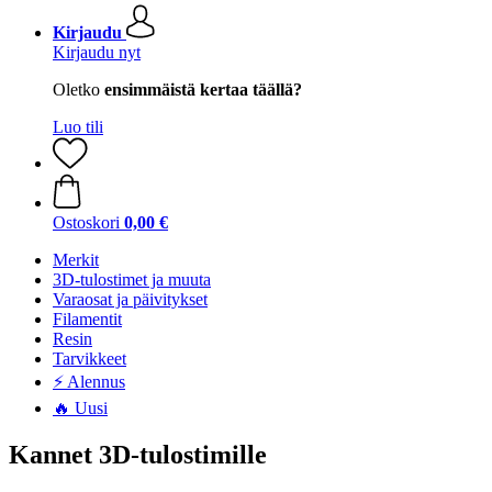
Kirjaudu
Kirjaudu nyt
Oletko
ensimmäistä kertaa täällä?
Luo tili
Ostoskori
0,00 €
Merkit
3D-tulostimet ja muuta
Varaosat ja päivitykset
Filamentit
Resin
Tarvikkeet
⚡ Alennus
🔥 Uusi
Kannet 3D-tulostimille