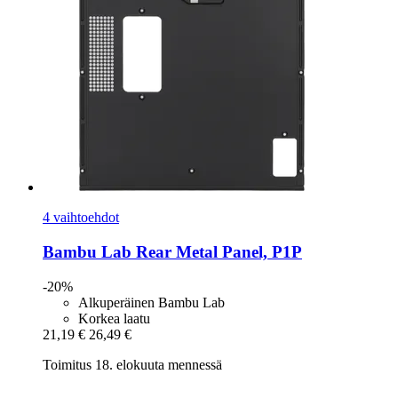
4 vaihtoehdot
Bambu Lab
Rear Metal Panel, P1P
-20%
Alkuperäinen Bambu Lab
Korkea laatu
21,19 €
26,49 €
Toimitus 18. elokuuta mennessä