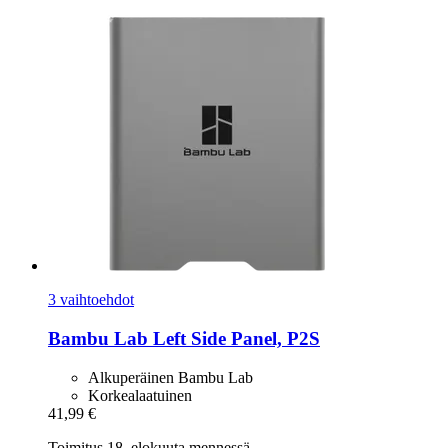
3 vaihtoehdot
Bambu Lab
Left Side Panel, P2S
Alkuperäinen Bambu Lab
Korkealaatuinen
41,99 €
Toimitus 18. elokuuta mennessä