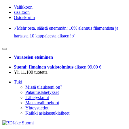
Valikkoon
sisältöön
Ostoskoriin
⚡️Mehr osta, säästä enemmän: 10% alennus filamentista ja
hartsista 10 kappaleesta alkaen! ⚡️
Varaosien etsiminen
Suomi: Ilmainen vakiotoimitus
alkaen 99,00 €
Yli 11.100 tuotetta
Tuki
Missä tilaukseni on?
Palautuslähetykset
Lähetyskulut
Maksuvaihtoehdot
Yhteystiedot
Kaikki asiakastukiaiheet