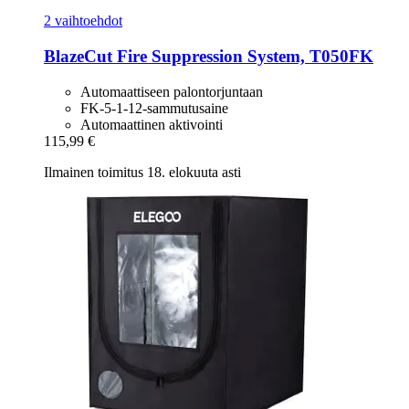
2 vaihtoehdot
BlazeCut
Fire Suppression System, T050FK
Automaattiseen palontorjuntaan
FK-5-1-12-sammutusaine
Automaattinen aktivointi
115,99 €
Ilmainen toimitus 18. elokuuta asti