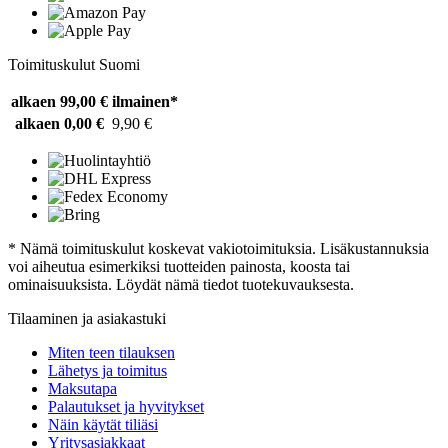
Toimituskulut Suomi
alkaen 99,00 €
ilmainen*
alkaen 0,00 €
9,90 €
* Nämä toimituskulut koskevat vakiotoimituksia. Lisäkustannuksia
voi aiheutua esimerkiksi tuotteiden painosta, koosta tai
ominaisuuksista. Löydät nämä tiedot tuotekuvauksesta.
Tilaaminen ja asiakastuki
Miten teen tilauksen
Lähetys ja toimitus
Maksutapa
Palautukset ja hyvitykset
Näin käytät tiliäsi
Yritysasiakkaat