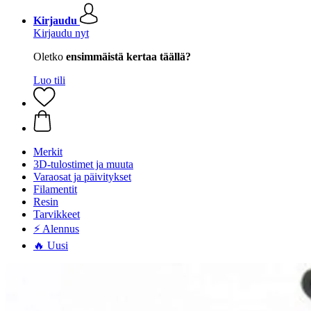
Kirjaudu
Kirjaudu nyt
Oletko
ensimmäistä kertaa täällä?
Luo tili
Merkit
3D-tulostimet ja muuta
Varaosat ja päivitykset
Filamentit
Resin
Tarvikkeet
⚡ Alennus
🔥 Uusi