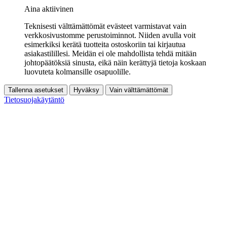
Aina aktiivinen
Teknisesti välttämättömät evästeet varmistavat vain
verkkosivustomme perustoiminnot. Niiden avulla voit
esimerkiksi kerätä tuotteita ostoskoriin tai kirjautua
asiakastilillesi. Meidän ei ole mahdollista tehdä mitään
johtopäätöksiä sinusta, eikä näin kerättyjä tietoja koskaan
luovuteta kolmansille osapuolille.
Tallenna asetukset
Hyväksy
Vain välttämättömät
Tietosuojakäytäntö