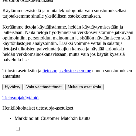
Personoi ostokokemuksesi
Käytämme evästeitä ja muita teknologioita vain suostumuksellasi
tarjotaksemme sinulle yksilöllisen ostokokemuksen.
Keräämme tietoja käyttäjistämme, heidän käyttäytymisestään ja
laitteistaan. Näitä tietoja hyödynnetään verkkosivustomme jatkuvaan
optimointiin, personoidun mainonnan ja sisällön näyttämiseen sekä
käyttötilastojen analysointiin. Lisäksi voimme vertailla salattuja
tietojasi ulkoisten palveluntarjoajien kanssa ja näyttää tarjouksia
heidän verkkomainoskanavissaan, mutta vain jos käytät kyseisiä
palveluita itse.
Tutustu asetuksiin ja
tietosuojaselosteeseemme
ennen suostumuksen
antamista.
Hyväksy
Vain välttämättömät
Mukauta asetuksia
Tietosuojakäytäntö
Henkilökohtaiset tietosuoja-asetukset
Markkinointi Customer-Match:in kautta