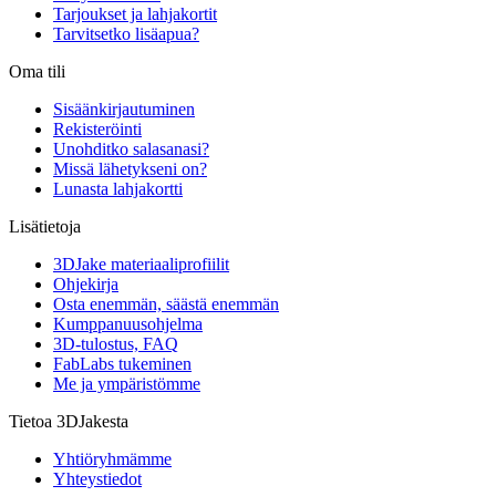
Tarjoukset ja lahjakortit
Tarvitsetko lisäapua?
Oma tili
Sisäänkirjautuminen
Rekisteröinti
Unohditko salasanasi?
Missä lähetykseni on?
Lunasta lahjakortti
Lisätietoja
3DJake materiaaliprofiilit
Ohjekirja
Osta enemmän, säästä enemmän
Kumppanuusohjelma
3D-tulostus, FAQ
FabLabs tukeminen
Me ja ympäristömme
Tietoa 3DJakesta
Yhtiöryhmämme
Yhteystiedot