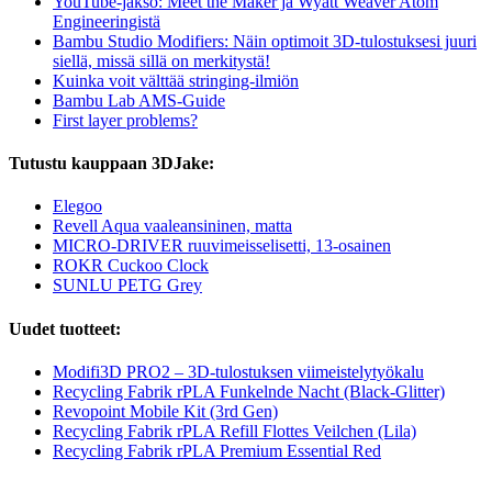
YouTube-jakso: Meet the Maker ja Wyatt Weaver Atom
Engineeringistä
Bambu Studio Modifiers: Näin optimoit 3D-tulostuksesi juuri
siellä, missä sillä on merkitystä!
Kuinka voit välttää stringing-ilmiön
Bambu Lab AMS-Guide
First layer problems?
Tutustu kauppaan 3DJake:
Elegoo
Revell Aqua vaaleansininen, matta
MICRO-DRIVER ruuvimeisselisetti, 13-osainen
ROKR Cuckoo Clock
SUNLU PETG Grey
Uudet tuotteet:
Modifi3D PRO2 – 3D-tulostuksen viimeistelytyökalu
Recycling Fabrik rPLA Funkelnde Nacht (Black-Glitter)
Revopoint Mobile Kit (3rd Gen)
Recycling Fabrik rPLA Refill Flottes Veilchen (Lila)
Recycling Fabrik rPLA Premium Essential Red