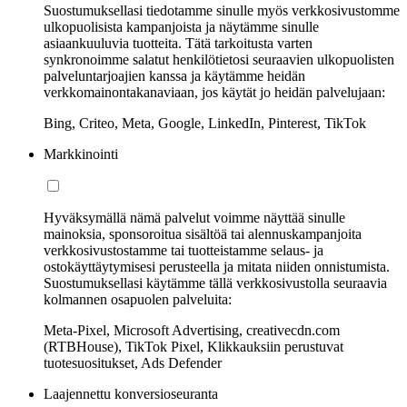
Suostumuksellasi tiedotamme sinulle myös verkkosivustomme
ulkopuolisista kampanjoista ja näytämme sinulle
asiaankuuluvia tuotteita. Tätä tarkoitusta varten
synkronoimme salatut henkilötietosi seuraavien ulkopuolisten
palveluntarjoajien kanssa ja käytämme heidän
verkkomainontakanaviaan, jos käytät jo heidän palvelujaan:
Bing, Criteo, Meta, Google, LinkedIn, Pinterest, TikTok
Markkinointi
Hyväksymällä nämä palvelut voimme näyttää sinulle
mainoksia, sponsoroitua sisältöä tai alennuskampanjoita
verkkosivustostamme tai tuotteistamme selaus- ja
ostokäyttäytymisesi perusteella ja mitata niiden onnistumista.
Suostumuksellasi käytämme tällä verkkosivustolla seuraavia
kolmannen osapuolen palveluita:
Meta-Pixel, Microsoft Advertising, creativecdn.com
(RTBHouse), TikTok Pixel, Klikkauksiin perustuvat
tuotesuositukset, Ads Defender
Laajennettu konversioseuranta