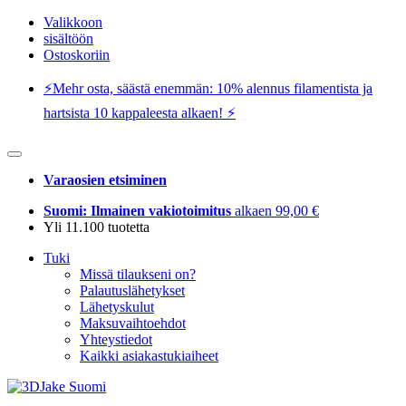
Valikkoon
sisältöön
Ostoskoriin
⚡️Mehr osta, säästä enemmän: 10% alennus filamentista ja
hartsista 10 kappaleesta alkaen! ⚡️
Varaosien etsiminen
Suomi: Ilmainen vakiotoimitus
alkaen 99,00 €
Yli 11.100 tuotetta
Tuki
Missä tilaukseni on?
Palautuslähetykset
Lähetyskulut
Maksuvaihtoehdot
Yhteystiedot
Kaikki asiakastukiaiheet