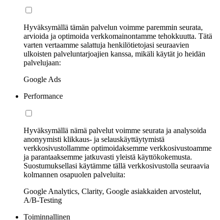
Hyväksymällä tämän palvelun voimme paremmin seurata,
arvioida ja optimoida verkkomainontamme tehokkuutta. Tätä
varten vertaamme salattuja henkilötietojasi seuraavien
ulkoisten palveluntarjoajien kanssa, mikäli käytät jo heidän
palvelujaan:
Google Ads
Performance
Hyväksymällä nämä palvelut voimme seurata ja analysoida
anonyymisti klikkaus- ja selauskäyttäytymistä
verkkosivustollamme optimoidaksemme verkkosivustoamme
ja parantaaksemme jatkuvasti yleistä käyttökokemusta.
Suostumuksellasi käytämme tällä verkkosivustolla seuraavia
kolmannen osapuolen palveluita:
Google Analytics, Clarity, Google asiakkaiden arvostelut,
A/B-Testing
Toiminnallinen