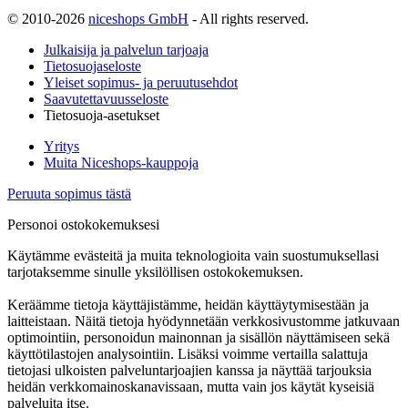
© 2010-2026
niceshops GmbH
- All rights reserved.
Julkaisija ja palvelun tarjoaja
Tietosuojaseloste
Yleiset sopimus- ja peruutusehdot
Saavutettavuusseloste
Tietosuoja-asetukset
Yritys
Muita Niceshops-kauppoja
Peruuta sopimus tästä
Personoi ostokokemuksesi
Käytämme evästeitä ja muita teknologioita vain suostumuksellasi
tarjotaksemme sinulle yksilöllisen ostokokemuksen.
Keräämme tietoja käyttäjistämme, heidän käyttäytymisestään ja
laitteistaan. Näitä tietoja hyödynnetään verkkosivustomme jatkuvaan
optimointiin, personoidun mainonnan ja sisällön näyttämiseen sekä
käyttötilastojen analysointiin. Lisäksi voimme vertailla salattuja
tietojasi ulkoisten palveluntarjoajien kanssa ja näyttää tarjouksia
heidän verkkomainoskanavissaan, mutta vain jos käytät kyseisiä
palveluita itse.