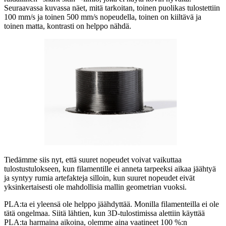
Seuraavassa kuvassa näet, mitä tarkoitan, toinen puolikas tulostettiin
100 mm/s ja toinen 500 mm/s nopeudella, toinen on kiiltävä ja
toinen matta, kontrasti on helppo nähdä.
Tiedämme siis nyt, että suuret nopeudet voivat vaikuttaa
tulostustulokseen, kun filamentille ei anneta tarpeeksi aikaa jäähtyä
ja syntyy rumia artefakteja silloin, kun suuret nopeudet eivät
yksinkertaisesti ole mahdollisia mallin geometrian vuoksi.
PLA:ta ei yleensä ole helppo jäähdyttää. Monilla filamenteilla ei ole
tätä ongelmaa. Siitä lähtien, kun 3D-tulostimissa alettiin käyttää
PLA:ta harmaina aikoina, olemme aina vaatineet 100 %:n