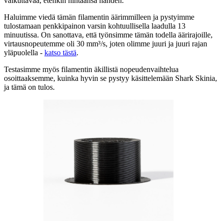
vaikuttavaa, etenkin hintaansa nähden.
Haluimme viedä tämän filamentin äärimmilleen ja pystyimme
tulostamaan penkkipainon varsin kohtuullisella laadulla 13
minuutissa. On sanottava, että työnsimme tämän todella äärirajoille,
virtausnopeutemme oli 30 mm³/s, joten olimme juuri ja juuri rajan
yläpuolella -
katso tästä
.
Testasimme myös filamentin äkillistä nopeudenvaihtelua
osoittaaksemme, kuinka hyvin se pystyy käsittelemään Shark Skinia,
ja tämä on tulos.