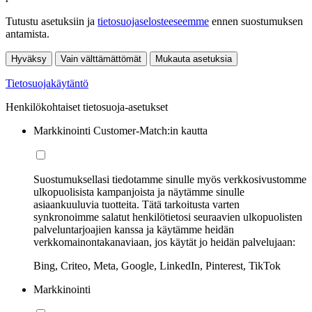
Tutustu asetuksiin ja
tietosuojaselosteeseemme
ennen suostumuksen
antamista.
Hyväksy
Vain välttämättömät
Mukauta asetuksia
Tietosuojakäytäntö
Henkilökohtaiset tietosuoja-asetukset
Markkinointi Customer-Match:in kautta
Suostumuksellasi tiedotamme sinulle myös verkkosivustomme
ulkopuolisista kampanjoista ja näytämme sinulle
asiaankuuluvia tuotteita. Tätä tarkoitusta varten
synkronoimme salatut henkilötietosi seuraavien ulkopuolisten
palveluntarjoajien kanssa ja käytämme heidän
verkkomainontakanaviaan, jos käytät jo heidän palvelujaan:
Bing, Criteo, Meta, Google, LinkedIn, Pinterest, TikTok
Markkinointi