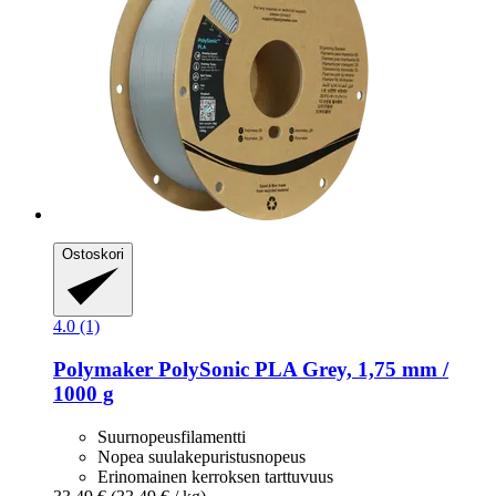
Ostoskori
4.0 (1)
Polymaker
PolySonic PLA Grey, 1,75 mm /
1000 g
Suurnopeusfilamentti
Nopea suulakepuristusnopeus
Erinomainen kerroksen tarttuvuus