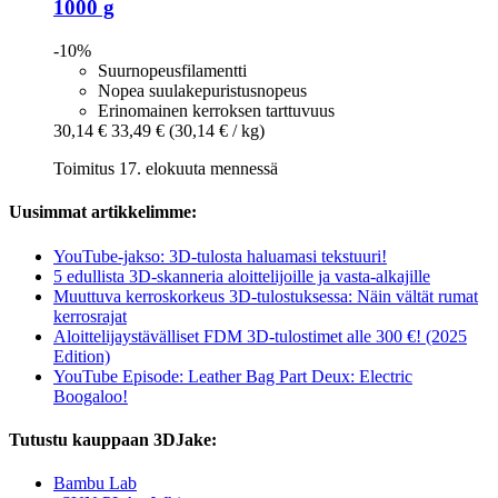
1000 g
-10%
Suurnopeusfilamentti
Nopea suulakepuristusnopeus
Erinomainen kerroksen tarttuvuus
30,14 €
33,49 €
(30,14 € / kg)
Toimitus 17. elokuuta mennessä
Uusimmat artikkelimme:
YouTube-jakso: 3D-tulosta haluamasi tekstuuri!
5 edullista 3D-skanneria aloittelijoille ja vasta-alkajille
Muuttuva kerroskorkeus 3D-tulostuksessa: Näin vältät rumat
kerrosrajat
Aloittelijaystävälliset FDM 3D-tulostimet alle 300 €! (2025
Edition)
YouTube Episode: Leather Bag Part Deux: Electric
Boogaloo!
Tutustu kauppaan 3DJake:
Bambu Lab