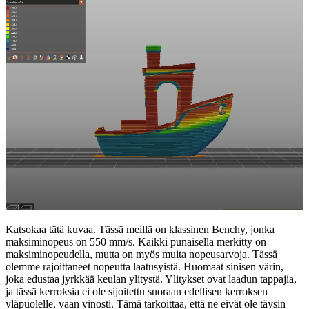
Katsokaa tätä kuvaa. Tässä meillä on klassinen Benchy, jonka
maksiminopeus on 550 mm/s. Kaikki punaisella merkitty on
maksiminopeudella, mutta on myös muita nopeusarvoja. Tässä
olemme rajoittaneet nopeutta laatusyistä. Huomaat sinisen värin,
joka edustaa jyrkkää keulan ylitystä. Ylitykset ovat laadun tappajia,
ja tässä kerroksia ei ole sijoitettu suoraan edellisen kerroksen
yläpuolelle, vaan vinosti. Tämä tarkoittaa, että ne eivät ole täysin