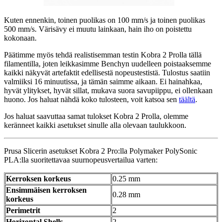
Kuten ennenkin, toinen puolikas on 100 mm/s ja toinen puolikas
500 mm/s. Värisävy ei muutu lainkaan, hain iho on poistettu
kokonaan.
Päätimme myös tehdä realistisemman testin Kobra 2 Prolla tällä
filamentilla, joten leikkasimme Benchyn uudelleen poistaaksemme
kaikki näkyvät artefaktit edellisestä nopeustestistä. Tulostus saatiin
valmiiksi 16 minuutissa, ja tämän saimme aikaan. Ei hainahkaa,
hyvät ylitykset, hyvät sillat, mukava suora savupiippu, ei ollenkaan
huono. Jos haluat nähdä koko tulosteen, voit katsoa sen
täältä
.
Jos haluat saavuttaa samat tulokset Kobra 2 Prolla, olemme
keränneet kaikki asetukset sinulle alla olevaan taulukkoon.
Prusa Slicerin asetukset Kobra 2 Pro:lla Polymaker PolySonic
PLA:lla suoritettavaa suurnopeusvertailua varten:
Kerroksen korkeus
0.25 mm
Ensimmäisen kerroksen
0.28 mm
korkeus
Perimetrit
2
Horizontal Shells
2