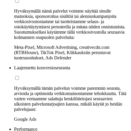
Hyväksymällä nämä palvelut voimme näyttää sinulle
mainoksia, sponsoroitua sisältöä tai alennuskampanjoita
verkkosivustostamme tai tuotteistamme selaus- ja
ostokäyttäytymisesi perusteella ja mitata niiden onnistumista.
Suostumuksellasi käytämme tällä verkkosivustolla seuraavia
kolmannen osapuolen palveluita:
Meta-Pixel, Microsoft Advertising, creativecdn.com
(RTBHouse), TikTok Pixel, Klikkauksiin perustuvat
tuotesuositukset, Ads Defender
Laajennettu konversioseuranta
Hyväksymällä tämän palvelun voimme paremmin seurata,
arvioida ja optimoida verkkomainontamme tehokkuutta. Tätä
varten vertaamme salattuja henkilötietojasi seuraavien
ulkoisten palveluntarjoajien kanssa, mikäli käytät jo heidän
palvelujaan:
Google Ads
Performance