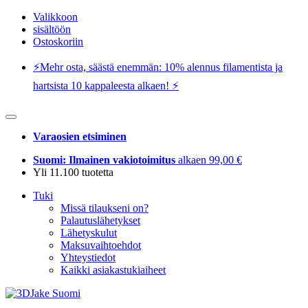
Valikkoon
sisältöön
Ostoskoriin
⚡️Mehr osta, säästä enemmän: 10% alennus filamentista ja
hartsista 10 kappaleesta alkaen! ⚡️
Varaosien etsiminen
Suomi: Ilmainen vakiotoimitus
alkaen 99,00 €
Yli 11.100 tuotetta
Tuki
Missä tilaukseni on?
Palautuslähetykset
Lähetyskulut
Maksuvaihtoehdot
Yhteystiedot
Kaikki asiakastukiaiheet