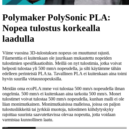
Polymaker PolySonic PLA:
Nopea tulostus korkealla
laadulla
Viime vuosina 3D-tulostuksen nopeus on muuttunut rajusti.
Filamenttia ei kuitenkaan ole juurikaan mukautettu nopeiden
tulostimien spesifikaatioihin. Meillä on nyt tulostimia, jotka voivat
helposti tulostaa yli 500 mm/s nopeudella, ja silti käytämme tähän
edelleen perinteistä PLA:ta. Tavallinen PLA ei kuitenkaan aina toimi
hyvin suurilla virtausnopeuksilla.
Meidän oma ecoPLA:mme voi tulostaa 500 mm/s nopeudella ilman
ongelmia. 500 mm/s ei kuitenkaan aina tarkoita 500 mm/s. Monet
tulostimet voivat tulostaa 500 mm/s nopeudella, kunhan malli ei ole
liian monimutkainen. Monimutkaisissa malleissa, joissa on paljon
tulostusliikkeitä tai jyrkkiä muotoja, tulostimen kiihdytyskyky
rajoittaa suurinta saavutettavissa olevaa nopeutta, jotta voidaan
varmistaa kunnollinen laatu.