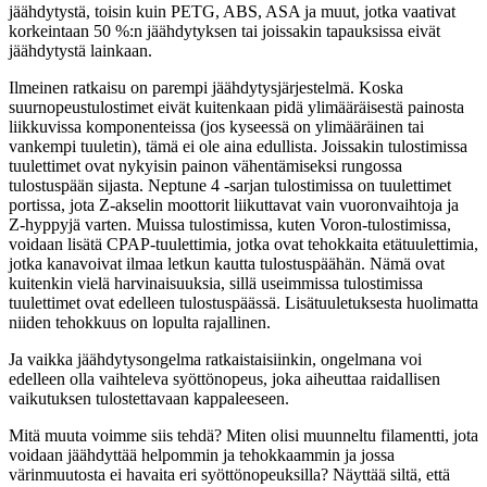
jäähdytystä, toisin kuin PETG, ABS, ASA ja muut, jotka vaativat
korkeintaan 50 %:n jäähdytyksen tai joissakin tapauksissa eivät
jäähdytystä lainkaan.
Ilmeinen ratkaisu on parempi jäähdytysjärjestelmä. Koska
suurnopeustulostimet eivät kuitenkaan pidä ylimääräisestä painosta
liikkuvissa komponenteissa (jos kyseessä on ylimääräinen tai
vankempi tuuletin), tämä ei ole aina edullista. Joissakin tulostimissa
tuulettimet ovat nykyisin painon vähentämiseksi rungossa
tulostuspään sijasta. Neptune 4 -sarjan tulostimissa on tuulettimet
portissa, jota Z-akselin moottorit liikuttavat vain vuoronvaihtoja ja
Z-hyppyjä varten. Muissa tulostimissa, kuten Voron-tulostimissa,
voidaan lisätä CPAP-tuulettimia, jotka ovat tehokkaita etätuulettimia,
jotka kanavoivat ilmaa letkun kautta tulostuspäähän. Nämä ovat
kuitenkin vielä harvinaisuuksia, sillä useimmissa tulostimissa
tuulettimet ovat edelleen tulostuspäässä. Lisätuuletuksesta huolimatta
niiden tehokkuus on lopulta rajallinen.
Ja vaikka jäähdytysongelma ratkaistaisiinkin, ongelmana voi
edelleen olla vaihteleva syöttönopeus, joka aiheuttaa raidallisen
vaikutuksen tulostettavaan kappaleeseen.
Mitä muuta voimme siis tehdä? Miten olisi muunneltu filamentti, jota
voidaan jäähdyttää helpommin ja tehokkaammin ja jossa
värinmuutosta ei havaita eri syöttönopeuksilla? Näyttää siltä, että