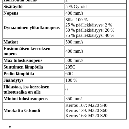
Sisätäyttö
5 % Gyroid
Nopeus
400 mm/s
Sillat 100 %
25 % päällekkäisyys: 2 %
Dynaaminen ylikulkunopeus
50 % päällekkäisyys: 20 %
75 % päällekkäisyys: 40 %
Matkat
500 mm/s
Ensimmäisen kerroksen
400 mm/s
nopeus
Max tulostusnopeus
500 mm/s
Suuttimen lämpötila
205C
Pedin lämpötila
60C
Jäähdytys
100 %
Hidastaa, jos kerroksen
0
tulostusaika on alle
Minimi tulostusnopeus
350 mm/s
Kerros 107: M220 S40
Muokattu G-koodi
Kerros 139: M220 S60
Kerros 163: M220 S20