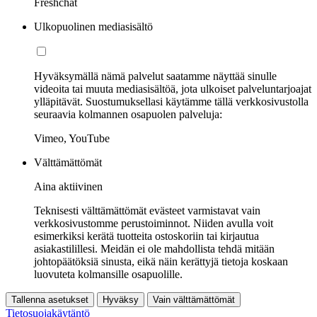
Freshchat
Ulkopuolinen mediasisältö
Hyväksymällä nämä palvelut saatamme näyttää sinulle
videoita tai muuta mediasisältöä, jota ulkoiset palveluntarjoajat
ylläpitävät. Suostumuksellasi käytämme tällä verkkosivustolla
seuraavia kolmannen osapuolen palveluja:
Vimeo, YouTube
Välttämättömät
Aina aktiivinen
Teknisesti välttämättömät evästeet varmistavat vain
verkkosivustomme perustoiminnot. Niiden avulla voit
esimerkiksi kerätä tuotteita ostoskoriin tai kirjautua
asiakastilillesi. Meidän ei ole mahdollista tehdä mitään
johtopäätöksiä sinusta, eikä näin kerättyjä tietoja koskaan
luovuteta kolmansille osapuolille.
Tallenna asetukset
Hyväksy
Vain välttämättömät
Tietosuojakäytäntö