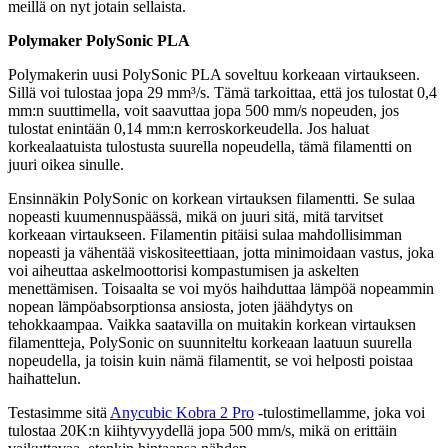
meillä on nyt jotain sellaista.
Polymaker PolySonic PLA
Polymakerin uusi PolySonic PLA soveltuu korkeaan virtaukseen.
Sillä voi tulostaa jopa 29 mm³/s. Tämä tarkoittaa, että jos tulostat 0,4
mm:n suuttimella, voit saavuttaa jopa 500 mm/s nopeuden, jos
tulostat enintään 0,14 mm:n kerroskorkeudella. Jos haluat
korkealaatuista tulostusta suurella nopeudella, tämä filamentti on
juuri oikea sinulle.
Ensinnäkin PolySonic on korkean virtauksen filamentti. Se sulaa
nopeasti kuumennuspäässä, mikä on juuri sitä, mitä tarvitset
korkeaan virtaukseen. Filamentin pitäisi sulaa mahdollisimman
nopeasti ja vähentää viskositeettiaan, jotta minimoidaan vastus, joka
voi aiheuttaa askelmoottorisi kompastumisen ja askelten
menettämisen. Toisaalta se voi myös haihduttaa lämpöä nopeammin
nopean lämpöabsorptionsa ansiosta, joten jäähdytys on
tehokkaampaa. Vaikka saatavilla on muitakin korkean virtauksen
filamentteja, PolySonic on suunniteltu korkeaan laatuun suurella
nopeudella, ja toisin kuin nämä filamentit, se voi helposti poistaa
haihattelun.
Testasimme sitä
Anycubic Kobra 2 Pro
-tulostimellamme, joka voi
tulostaa 20K:n kiihtyvyydellä jopa 500 mm/s, mikä on erittäin