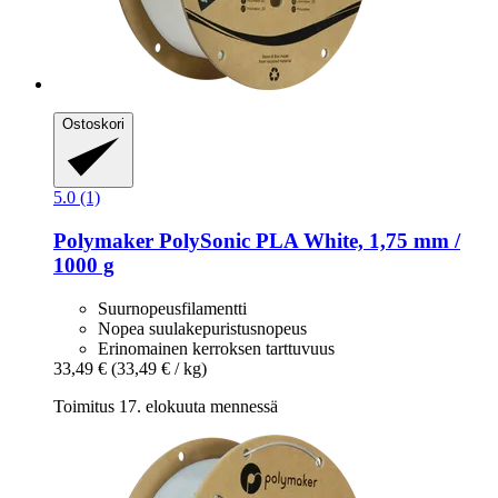
Ostoskori
5.0 (1)
Polymaker
PolySonic PLA White, 1,75 mm /
1000 g
Suurnopeusfilamentti
Nopea suulakepuristusnopeus
Erinomainen kerroksen tarttuvuus
33,49 €
(33,49 € / kg)
Toimitus 17. elokuuta mennessä