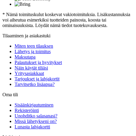
* Nämä toimituskulut koskevat vakiotoimituksia. Lisäkustannuksia
voi aiheutua esimerkiksi tuotteiden painosta, koosta tai
ominaisuuksista. Löydät nämä tiedot tuotekuvauksesta.
Tilaaminen ja asiakastuki
Miten teen tilauksen
Lähetys ja toimitus
Maksutapa
Palautukset ja hyvitykset
Näin käytät tiliäsi
Yritysasiakkaat
Tarjoukset ja lahjakortit
Tarvitsetko lisäapua?
Oma tili
Sisäänkirjautuminen
Rekisteröinti
Unohditko salasanasi?
Missä lähetykseni on?
Lunasta lahjakortti