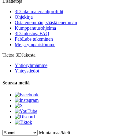
Lisätietoja
3DJake materiaaliprofiilit
Ohjekirja
Osta enemmän, säästä enemmän
Kumppanuusohjelma
3D-tulostus, FAQ
FabLabs tukeminen
Me ja ympäristömme
Tietoa 3DJakesta
Yhtiöryhmämme
Yhteystiedot
Seuraa meitä
Muuta maa/kieli