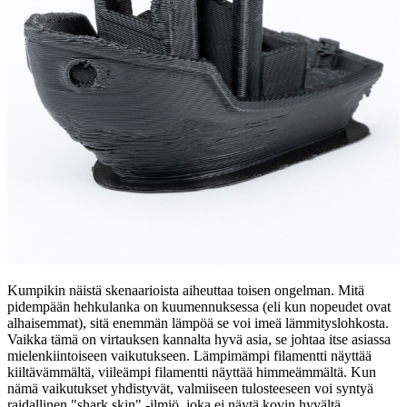
Kumpikin näistä skenaarioista aiheuttaa toisen ongelman. Mitä
pidempään hehkulanka on kuumennuksessa (eli kun nopeudet ovat
alhaisemmat), sitä enemmän lämpöä se voi imeä lämmityslohkosta.
Vaikka tämä on virtauksen kannalta hyvä asia, se johtaa itse asiassa
mielenkiintoiseen vaikutukseen. Lämpimämpi filamentti näyttää
kiiltävämmältä, viileämpi filamentti näyttää himmeämmältä. Kun
nämä vaikutukset yhdistyvät, valmiiseen tulosteeseen voi syntyä
raidallinen "shark skin" -ilmiö, joka ei näytä kovin hyvältä.