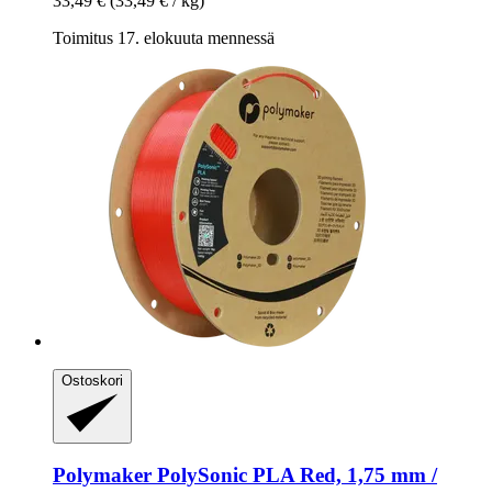
33,49 €
(33,49 € / kg)
Toimitus 17. elokuuta mennessä
Ostoskori
Polymaker
PolySonic PLA Red, 1,75 mm /