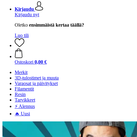
Kirjaudu
Kirjaudu nyt
Oletko
ensimmäistä kertaa täällä?
Luo tili
Ostoskori
0,00 €
Merkit
3D-tulostimet ja muuta
Varaosat ja päivitykset
Filamentit
Resin
Tarvikkeet
⚡ Alennus
🔥 Uusi