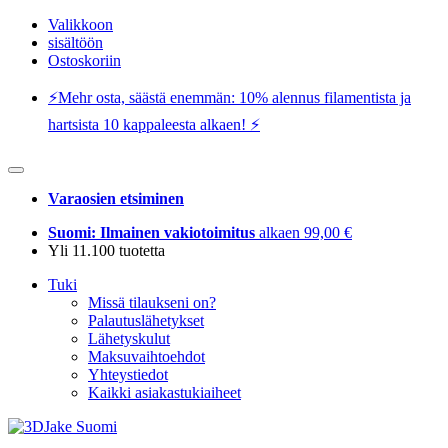
Valikkoon
sisältöön
Ostoskoriin
⚡️Mehr osta, säästä enemmän: 10% alennus filamentista ja
hartsista 10 kappaleesta alkaen! ⚡️
Varaosien etsiminen
Suomi: Ilmainen vakiotoimitus
alkaen 99,00 €
Yli 11.100 tuotetta
Tuki
Missä tilaukseni on?
Palautuslähetykset
Lähetyskulut
Maksuvaihtoehdot
Yhteystiedot
Kaikki asiakastukiaiheet