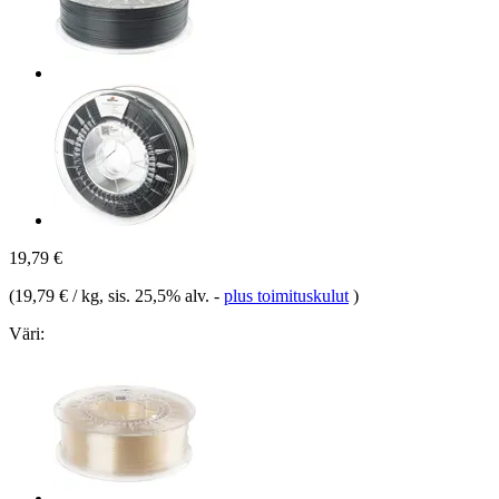
19,79 €
(
19,79 € / kg
, sis. 25,5% alv.
-
plus toimituskulut
)
Väri: