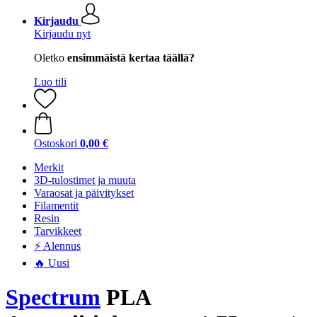
Kirjaudu
Kirjaudu nyt
Oletko
ensimmäistä kertaa täällä?
Luo tili
Ostoskori
0,00 €
Merkit
3D-tulostimet ja muuta
Varaosat ja päivitykset
Filamentit
Resin
Tarvikkeet
⚡ Alennus
🔥 Uusi
Spectrum
PLA