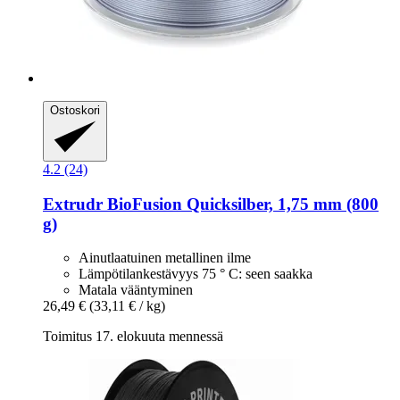
Ostoskori
4.2 (24)
Extrudr
BioFusion Quicksilber, 1,75 mm (800
g)
Ainutlaatuinen metallinen ilme
Lämpötilankestävyys 75 ° C: seen saakka
Matala vääntyminen
26,49 €
(33,11 € / kg)
Toimitus 17. elokuuta mennessä