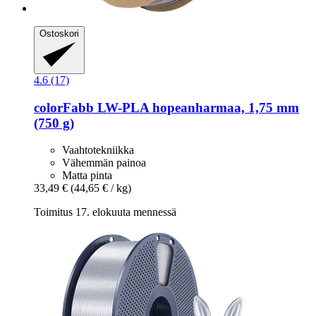
Ostoskori
4.6 (17)
colorFabb
LW-​PLA hopeanharmaa, 1,75 mm
(750 g)
Vaahtotekniikka
Vähemmän painoa
Matta pinta
33,49 €
(44,65 € / kg)
Toimitus 17. elokuuta mennessä