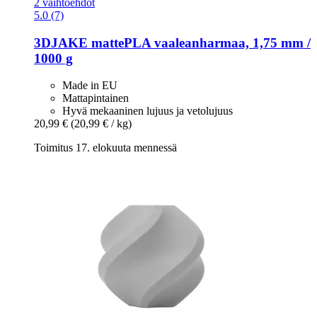
2 vaihtoehdot
5.0 (7)
3DJAKE
mattePLA vaaleanharmaa, 1,75 mm /
1000 g
Made in EU
Mattapintainen
Hyvä mekaaninen lujuus ja vetolujuus
20,99 €
(20,99 € / kg)
Toimitus 17. elokuuta mennessä