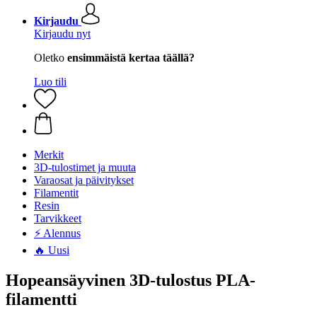
Kirjaudu
Kirjaudu nyt
Oletko
ensimmäistä kertaa täällä?
Luo tili
Merkit
3D-tulostimet ja muuta
Varaosat ja päivitykset
Filamentit
Resin
Tarvikkeet
⚡ Alennus
🔥 Uusi
Hopeansäyvinen 3D-tulostus PLA-
filamentti