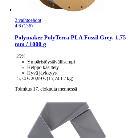
2 vaihtoehdot
4.6 (136)
Polymaker
PolyTerra PLA Fossil Grey, 1,75
mm / 1000 g
-25%
Ympäristöystävällisempi
Helppo käsittely
Hyvä jäykkyys
15,74 €
20,99 €
(15,74 € / kg)
Toimitus 17. elokuuta mennessä