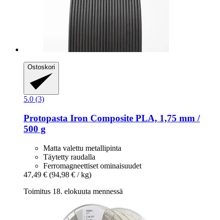
Ostoskori
5.0 (3)
Protopasta
Iron Composite PLA, 1,75 mm /
500 g
Matta valettu metallipinta
Täytetty raudalla
Ferromagneettiset ominaisuudet
47,49 €
(94,98 € / kg)
Toimitus 18. elokuuta mennessä