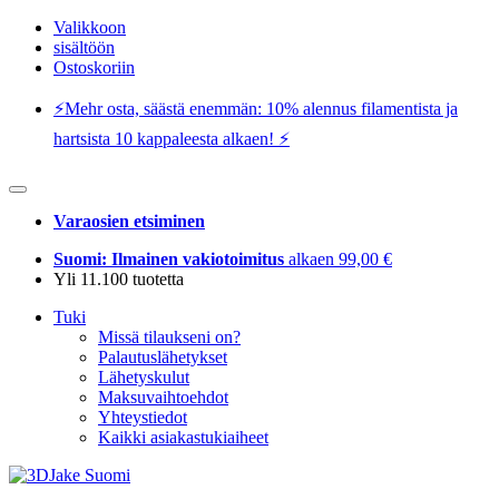
Valikkoon
sisältöön
Ostoskoriin
⚡️Mehr osta, säästä enemmän: 10% alennus filamentista ja
hartsista 10 kappaleesta alkaen! ⚡️
Varaosien etsiminen
Suomi: Ilmainen vakiotoimitus
alkaen 99,00 €
Yli 11.100 tuotetta
Tuki
Missä tilaukseni on?
Palautuslähetykset
Lähetyskulut
Maksuvaihtoehdot
Yhteystiedot
Kaikki asiakastukiaiheet