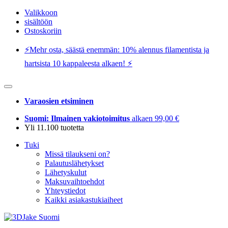
Valikkoon
sisältöön
Ostoskoriin
⚡️Mehr osta, säästä enemmän: 10% alennus filamentista ja
hartsista 10 kappaleesta alkaen! ⚡️
Varaosien etsiminen
Suomi: Ilmainen vakiotoimitus
alkaen 99,00 €
Yli 11.100 tuotetta
Tuki
Missä tilaukseni on?
Palautuslähetykset
Lähetyskulut
Maksuvaihtoehdot
Yhteystiedot
Kaikki asiakastukiaiheet