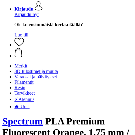
Kirjaudu
Kirjaudu nyt
Oletko
ensimmäistä kertaa täällä?
Luo tili
Merkit
3D-tulostimet ja muuta
Varaosat ja päivitykset
Filamentit
Resin
Tarvikkeet
⚡ Alennus
🔥 Uusi
Spectrum
PLA Premium
Fluorescent Orange, 1,75 mm /