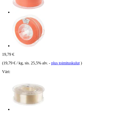
19,79 €
(
19,79 € / kg
, sis. 25,5% alv.
-
plus toimituskulut
)
Väri: