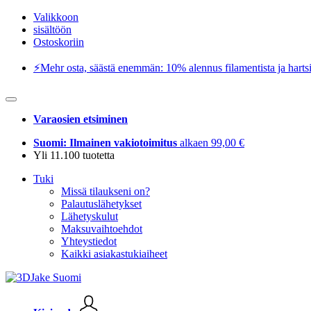
Valikkoon
sisältöön
Ostoskoriin
⚡️Mehr osta, säästä enemmän: 10% alennus filamentista ja hartsi
Varaosien etsiminen
Suomi: Ilmainen vakiotoimitus
alkaen 99,00 €
Yli 11.100 tuotetta
Tuki
Missä tilaukseni on?
Palautuslähetykset
Lähetyskulut
Maksuvaihtoehdot
Yhteystiedot
Kaikki asiakastukiaiheet