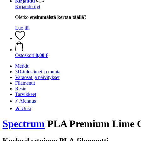
Kirjaudu
Kirjaudu nyt
Oletko
ensimmäistä kertaa täällä?
Luo tili
Ostoskori
0,00 €
Merkit
3D-tulostimet ja muuta
Varaosat ja päivitykset
Filamentit
Resin
Tarvikkeet
⚡ Alennus
🔥 Uusi
Spectrum
PLA Premium Lime Gr
Korkealaatuinen PLA-filamentti