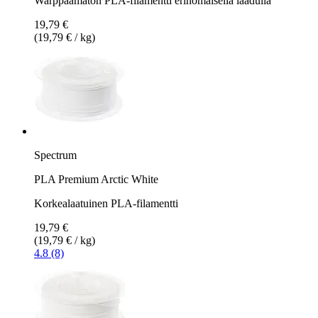
Warppaamaton PLA-filamentti erinomaisella laadulla
19,79 €
(19,79 € / kg)
Spectrum
PLA Premium Arctic White
Korkealaatuinen PLA-filamentti
19,79 €
(19,79 € / kg)
4.8 (8)