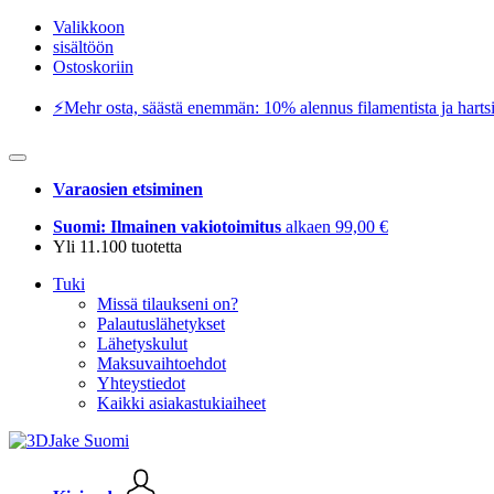
Valikkoon
sisältöön
Ostoskoriin
⚡️Mehr osta, säästä enemmän: 10% alennus filamentista ja hartsi
Varaosien etsiminen
Suomi: Ilmainen vakiotoimitus
alkaen 99,00 €
Yli 11.100 tuotetta
Tuki
Missä tilaukseni on?
Palautuslähetykset
Lähetyskulut
Maksuvaihtoehdot
Yhteystiedot
Kaikki asiakastukiaiheet