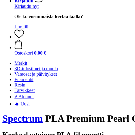
Kirjaudu
Kirjaudu nyt
Oletko
ensimmäistä kertaa täällä?
Luo tili
Ostoskori
0,00 €
Merkit
3D-tulostimet ja muuta
Varaosat ja päivitykset
Filamentit
Resin
Tarvikkeet
⚡ Alennus
🔥 Uusi
Spectrum
PLA Premium Pearl Go
Korkealaatuinen PLA-filamentti