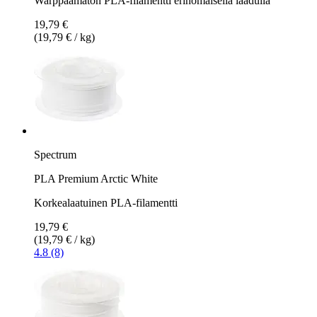
Warppaamaton PLA-filamentti erinomaisella laadulla
19,79 €
(19,79 € / kg)
Spectrum
PLA Premium Arctic White
Korkealaatuinen PLA-filamentti
19,79 €
(19,79 € / kg)
4.8 (8)