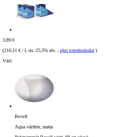
3,89 €
(
216,11 € / l
, sis. 25,5% alv.
-
plus toimituskulut
)
Väri:
Revell
Aqua väritön, matta