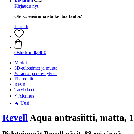
Kirjaudu
Kirjaudu nyt
Oletko
ensimmäistä kertaa täällä?
Luo tili
Ostoskori
0,00 €
Merkit
3D-tulostimet ja muuta
Varaosat ja päivitykset
Filamentit
Resin
Tarvikkeet
⚡ Alennus
🔥 Uusi
Revell
Aqua antrasiitti, matta, 
Pidetyimmät Revell-värit, 88 eri sävyä