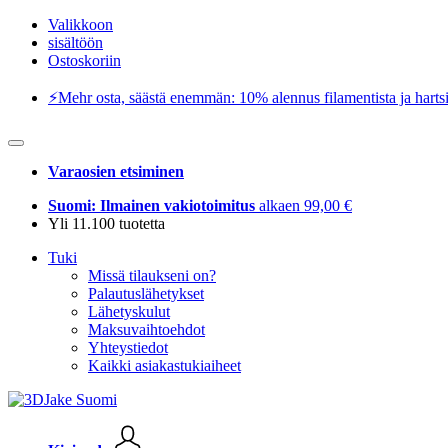
Valikkoon
sisältöön
Ostoskoriin
⚡️Mehr osta, säästä enemmän: 10% alennus filamentista ja hartsi
Varaosien etsiminen
Suomi: Ilmainen vakiotoimitus
alkaen 99,00 €
Yli 11.100 tuotetta
Tuki
Missä tilaukseni on?
Palautuslähetykset
Lähetyskulut
Maksuvaihtoehdot
Yhteystiedot
Kaikki asiakastukiaiheet