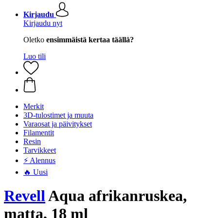
Kirjaudu
Kirjaudu nyt
Oletko
ensimmäistä kertaa täällä?
Luo tili
Merkit
3D-tulostimet ja muuta
Varaosat ja päivitykset
Filamentit
Resin
Tarvikkeet
⚡ Alennus
🔥 Uusi
Revell
Aqua afrikanruskea,
matta, 18 ml