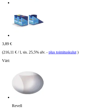
3,89 €
(
216,11 € / l
, sis. 25,5% alv.
-
plus toimituskulut
)
Väri:
Revell