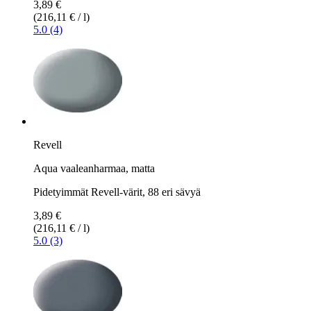
3,89 €
(216,11 € / l)
5.0 (4)
Revell
Aqua vaaleanharmaa, matta
Pidetyimmät Revell-värit, 88 eri sävyä
3,89 €
(216,11 € / l)
5.0 (3)