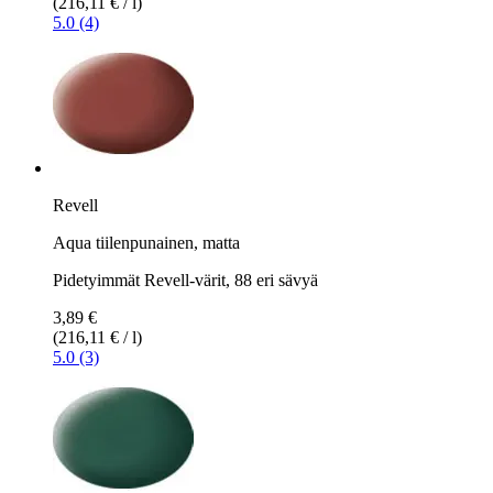
(216,11 € / l)
5.0 (4)
Revell
Aqua tiilenpunainen, matta
Pidetyimmät Revell-värit, 88 eri sävyä
3,89 €
(216,11 € / l)
5.0 (3)