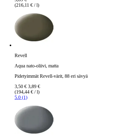
(216,11 € / l)
Revell
Aqua nato-oliivi, matta
Pidetyimmät Revell-värit, 88 eri sävyä
3,50 €
3,89 €
(194,44 € / l)
5.0 (1)