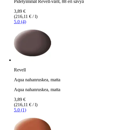
Pidetyimmät Revell-värit, 88 eri sävyä
3,89 €
(216,11 € / l)
5.0 (4)
Revell
Aqua nahanruskea, matta
Aqua nahanruskea, matta
3,89 €
(216,11 € / l)
5.0 (1)