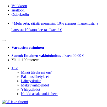
Valikkoon
sisältöön
Ostoskoriin
⚡️Mehr osta, säästä enemmän: 10% alennus filamentista ja
hartsista 10 kappaleesta alkaen! ⚡️
Varaosien etsiminen
Suomi: Ilmainen vakiotoimitus
alkaen 99,00 €
Yli 11.100 tuotetta
Tuki
Missä tilaukseni on?
Palautuslähetykset
Lähetyskulut
Maksuvaihtoehdot
Yhteystiedot
Kaikki asiakastukiaiheet