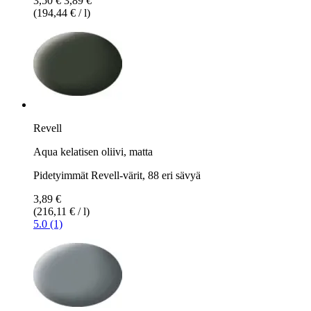
3,50 €
3,89 €
(194,44 € / l)
Revell
Aqua kelatisen oliivi, matta
Pidetyimmät Revell-värit, 88 eri sävyä
3,89 €
(216,11 € / l)
5.0 (1)