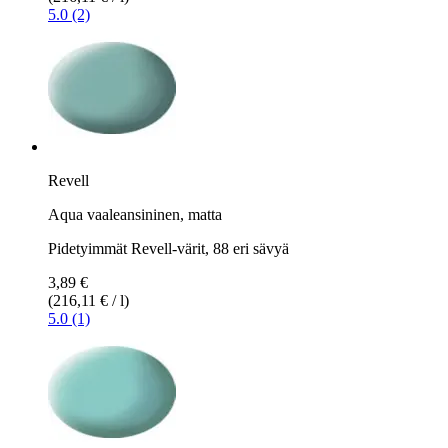
5.0 (2)
Revell
Aqua vaaleansininen, matta
Pidetyimmät Revell-värit, 88 eri sävyä
3,89 €
(216,11 € / l)
5.0 (1)