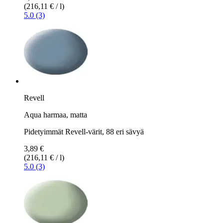
(216,11 € / l)
5.0 (3)
Revell
Aqua harmaa, matta
Pidetyimmät Revell-värit, 88 eri sävyä
3,89 €
(216,11 € / l)
5.0 (3)