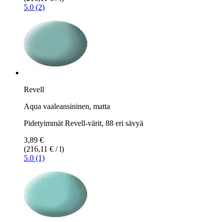
5.0 (2)
Revell
Aqua vaaleansininen, matta
Pidetyimmät Revell-värit, 88 eri sävyä
3,89 €
(216,11 € / l)
5.0 (1)