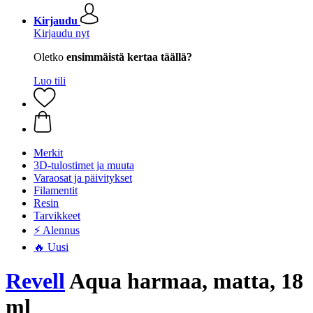
Kirjaudu
Kirjaudu nyt
Oletko
ensimmäistä kertaa täällä?
Luo tili
Merkit
3D-tulostimet ja muuta
Varaosat ja päivitykset
Filamentit
Resin
Tarvikkeet
⚡ Alennus
🔥 Uusi
Revell
Aqua harmaa, matta, 18
ml