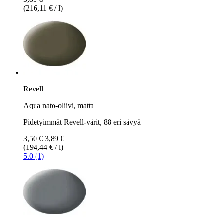
(216,11 € / l)
Revell
Aqua nato-oliivi, matta
Pidetyimmät Revell-värit, 88 eri sävyä
3,50 €
3,89 €
(194,44 € / l)
5.0 (1)