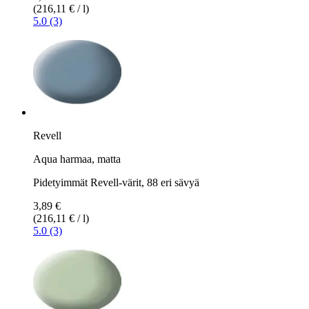
(216,11 € / l)
5.0 (3)
Revell
Aqua harmaa, matta
Pidetyimmät Revell-värit, 88 eri sävyä
3,89 €
(216,11 € / l)
5.0 (3)