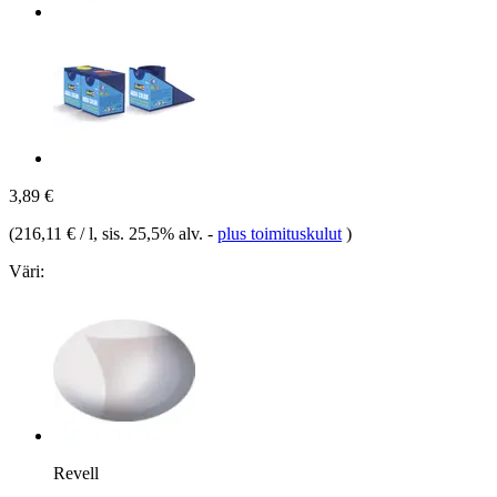
3,89 €
(
216,11 € / l
, sis. 25,5% alv.
-
plus toimituskulut
)
Väri:
Revell