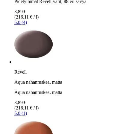
Pidetyimmät Revell-värit, 88 eri sävyä
3,89 €
(216,11 € / l)
5.0 (4)
Revell
Aqua nahanruskea, matta
Aqua nahanruskea, matta
3,89 €
(216,11 € / l)
5.0 (1)