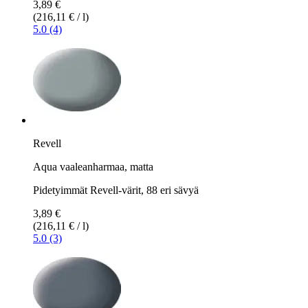
3,89 €
(216,11 € / l)
5.0 (4)
Revell
Aqua vaaleanharmaa, matta
Pidetyimmät Revell-värit, 88 eri sävyä
3,89 €
(216,11 € / l)
5.0 (3)