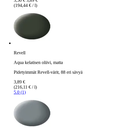
3,50 €
3,89 €
(194,44 € / l)
Revell
Aqua kelatisen oliivi, matta
Pidetyimmät Revell-värit, 88 eri sävyä
3,89 €
(216,11 € / l)
5.0 (1)