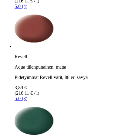
(216,11 € / l)
5.0 (4)
Revell
Aqua tiilenpunainen, matta
Pidetyimmät Revell-värit, 88 eri sävyä
3,89 €
(216,11 € / l)
5.0 (3)