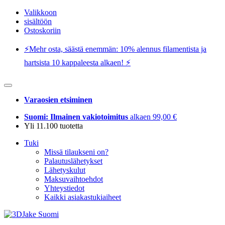
Valikkoon
sisältöön
Ostoskoriin
⚡️Mehr osta, säästä enemmän: 10% alennus filamentista ja
hartsista 10 kappaleesta alkaen! ⚡️
Varaosien etsiminen
Suomi: Ilmainen vakiotoimitus
alkaen 99,00 €
Yli 11.100 tuotetta
Tuki
Missä tilaukseni on?
Palautuslähetykset
Lähetyskulut
Maksuvaihtoehdot
Yhteystiedot
Kaikki asiakastukiaiheet