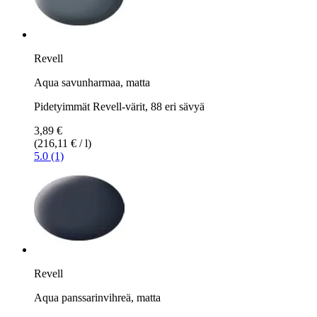
Revell
Aqua savunharmaa, matta
Pidetyimmät Revell-värit, 88 eri sävyä
3,89 €
(216,11 € / l)
5.0 (1)
Revell
Aqua panssarinvihreä, matta