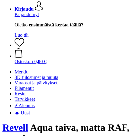
Kirjaudu
Kirjaudu nyt
Oletko
ensimmäistä kertaa täällä?
Luo tili
Ostoskori
0,00 €
Merkit
3D-tulostimet ja muuta
Varaosat ja päivitykset
Filamentit
Resin
Tarvikkeet
⚡ Alennus
🔥 Uusi
Revell
Aqua taiva, matta RAF,