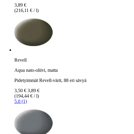
3,89 €
(216,11 € / l)
Revell
Aqua nato-oliivi, matta
Pidetyimmät Revell-värit, 88 eri sävyä
3,50 €
3,89 €
(194,44 € / l)
5.0 (1)