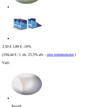
3,50 €
3,89 €
-10%
(
194,44 € / l
, sis. 25,5% alv.
-
plus toimituskulut
)
Väri:
Revell