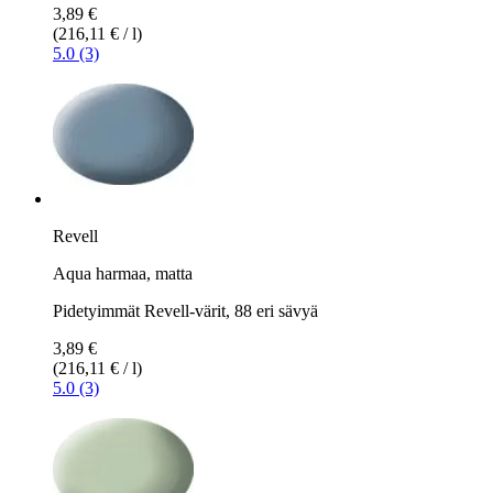
3,89 €
(216,11 € / l)
5.0 (3)
Revell
Aqua harmaa, matta
Pidetyimmät Revell-värit, 88 eri sävyä
3,89 €
(216,11 € / l)
5.0 (3)