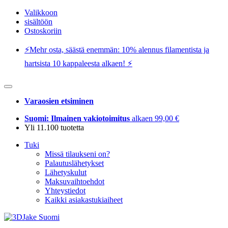
Valikkoon
sisältöön
Ostoskoriin
⚡️Mehr osta, säästä enemmän: 10% alennus filamentista ja
hartsista 10 kappaleesta alkaen! ⚡️
Varaosien etsiminen
Suomi: Ilmainen vakiotoimitus
alkaen 99,00 €
Yli 11.100 tuotetta
Tuki
Missä tilaukseni on?
Palautuslähetykset
Lähetyskulut
Maksuvaihtoehdot
Yhteystiedot
Kaikki asiakastukiaiheet