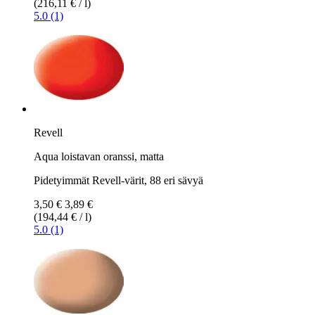
(216,11 € / l)
5.0 (1)
Revell
Aqua loistavan oranssi, matta
Pidetyimmät Revell-värit, 88 eri sävyä
3,50 €
3,89 €
(194,44 € / l)
5.0 (1)