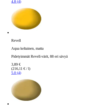
4.8 (4)
Revell
Aqua keltainen, matta
Pidetyimmät Revell-värit, 88 eri sävyä
3,89 €
(216,11 € / l)
5.0 (4)