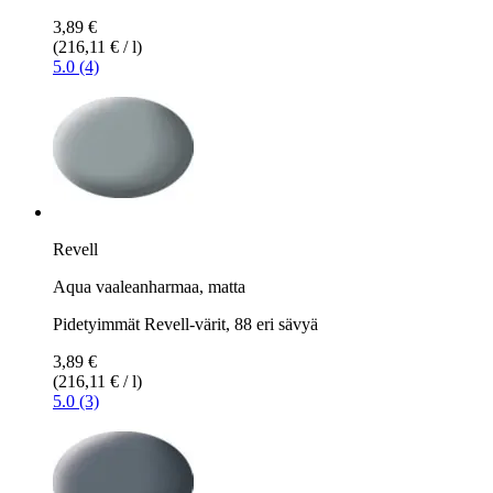
3,89 €
(216,11 € / l)
5.0 (4)
Revell
Aqua vaaleanharmaa, matta
Pidetyimmät Revell-värit, 88 eri sävyä
3,89 €
(216,11 € / l)
5.0 (3)