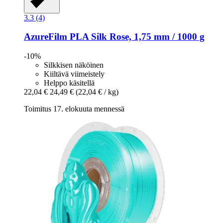
3.3 (4)
AzureFilm
PLA Silk Rose, 1,75 mm / 1000 g
-10%
Silkkisen näköinen
Kiiltävä viimeistely
Helppo käsitellä
22,04 €
24,49 €
(22,04 € / kg)
Toimitus 17. elokuuta mennessä