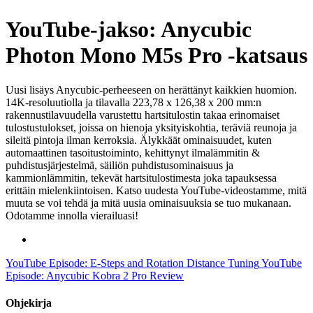
YouTube-jakso: Anycubic
Photon Mono M5s Pro -katsaus
Uusi lisäys Anycubic-perheeseen on herättänyt kaikkien huomion.
14K-resoluutiolla ja tilavalla 223,78 x 126,38 x 200 mm:n
rakennustilavuudella varustettu hartsitulostin takaa erinomaiset
tulostustulokset, joissa on hienoja yksityiskohtia, teräviä reunoja ja
sileitä pintoja ilman kerroksia. Älykkäät ominaisuudet, kuten
automaattinen tasoitustoiminto, kehittynyt ilmalämmitin &
puhdistusjärjestelmä, säiliön puhdistusominaisuus ja
kammionlämmitin, tekevät hartsitulostimesta joka tapauksessa
erittäin mielenkiintoisen. Katso uudesta YouTube-videostamme, mitä
muuta se voi tehdä ja mitä uusia ominaisuuksia se tuo mukanaan.
Odotamme innolla vierailuasi!
YouTube Episode: E-Steps and Rotation Distance Tuning
YouTube
Episode: Anycubic Kobra 2 Pro Review
Ohjekirja