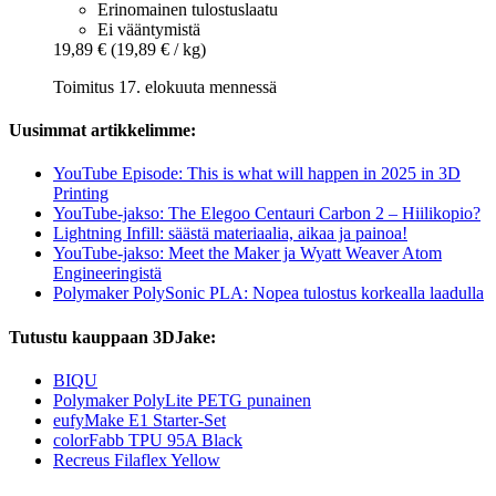
Erinomainen tulostuslaatu
Ei vääntymistä
19,89 €
(19,89 € / kg)
Toimitus 17. elokuuta mennessä
Uusimmat artikkelimme:
YouTube Episode: This is what will happen in 2025 in 3D
Printing
YouTube-jakso: The Elegoo Centauri Carbon 2 – Hiilikopio?
Lightning Infill: säästä materiaalia, aikaa ja painoa!
YouTube-jakso: Meet the Maker ja Wyatt Weaver Atom
Engineeringistä
Polymaker PolySonic PLA: Nopea tulostus korkealla laadulla
Tutustu kauppaan 3DJake:
BIQU
Polymaker PolyLite PETG punainen
eufyMake E1 Starter-Set
colorFabb TPU 95A Black
Recreus Filaflex Yellow