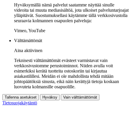
Hyväksymällä nämä palvelut saatamme näyttää sinulle
videoita tai muuta mediasisältöä, jota ulkoiset palveluntarjoajat
ylläpitävät. Suostumuksellasi käytämme tällä verkkosivustolla
seuraavia kolmannen osapuolen palveluja:
Vimeo, YouTube
Välttämättömät
Aina aktiivinen
Teknisesti välttämättömät evästeet varmistavat vain
verkkosivustomme perustoiminnot. Niiden avulla voit
esimerkiksi kerätä tuotteita ostoskoriin tai kirjautua
asiakastilillesi. Meidän ei ole mahdollista tehdä mitään
johtopäätöksiä sinusta, eikä näin kerättyjä tietoja koskaan
luovuteta kolmansille osapuolille.
Tallenna asetukset
Hyväksy
Vain välttämättömät
Tietosuojakäytäntö