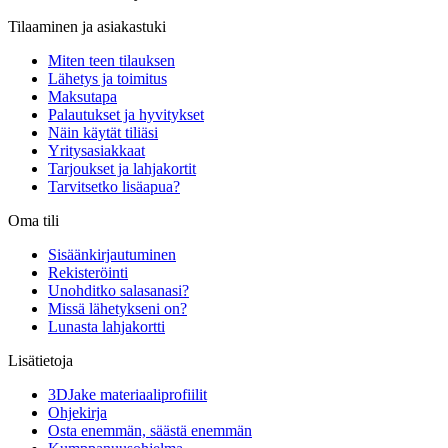
Tilaaminen ja asiakastuki
Miten teen tilauksen
Lähetys ja toimitus
Maksutapa
Palautukset ja hyvitykset
Näin käytät tiliäsi
Yritysasiakkaat
Tarjoukset ja lahjakortit
Tarvitsetko lisäapua?
Oma tili
Sisäänkirjautuminen
Rekisteröinti
Unohditko salasanasi?
Missä lähetykseni on?
Lunasta lahjakortti
Lisätietoja
3DJake materiaaliprofiilit
Ohjekirja
Osta enemmän, säästä enemmän