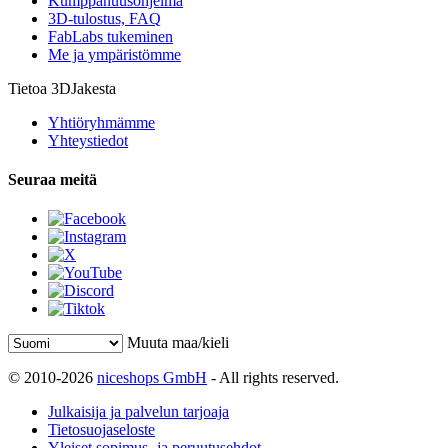
Kumppanuusohjelma
3D-tulostus, FAQ
FabLabs tukeminen
Me ja ympäristömme
Tietoa 3DJakesta
Yhtiöryhmämme
Yhteystiedot
Seuraa meitä
Muuta maa/kieli
© 2010-2026
niceshops GmbH
- All rights reserved.
Julkaisija ja palvelun tarjoaja
Tietosuojaseloste
Yleiset sopimus- ja peruutusehdot