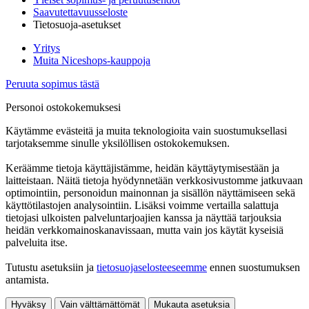
Saavutettavuusseloste
Tietosuoja-asetukset
Yritys
Muita Niceshops-kauppoja
Peruuta sopimus tästä
Personoi ostokokemuksesi
Käytämme evästeitä ja muita teknologioita vain suostumuksellasi
tarjotaksemme sinulle yksilöllisen ostokokemuksen.
Keräämme tietoja käyttäjistämme, heidän käyttäytymisestään ja
laitteistaan. Näitä tietoja hyödynnetään verkkosivustomme jatkuvaan
optimointiin, personoidun mainonnan ja sisällön näyttämiseen sekä
käyttötilastojen analysointiin. Lisäksi voimme vertailla salattuja
tietojasi ulkoisten palveluntarjoajien kanssa ja näyttää tarjouksia
heidän verkkomainoskanavissaan, mutta vain jos käytät kyseisiä
palveluita itse.
Tutustu asetuksiin ja
tietosuojaselosteeseemme
ennen suostumuksen
antamista.
Hyväksy
Vain välttämättömät
Mukauta asetuksia