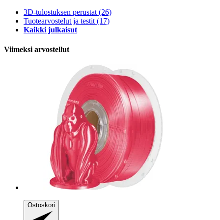
3D-tulostuksen perustat
(26)
Tuotearvostelut ja testit
(17)
Kaikki julkaisut
Viimeksi arvostellut
Ostoskori