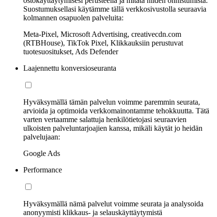
ostokäyttäytymisesi perusteella ja mitata niiden onnistumista.
Suostumuksellasi käytämme tällä verkkosivustolla seuraavia
kolmannen osapuolen palveluita:
Meta-Pixel, Microsoft Advertising, creativecdn.com
(RTBHouse), TikTok Pixel, Klikkauksiin perustuvat
tuotesuositukset, Ads Defender
Laajennettu konversioseuranta
Hyväksymällä tämän palvelun voimme paremmin seurata,
arvioida ja optimoida verkkomainontamme tehokkuutta. Tätä
varten vertaamme salattuja henkilötietojasi seuraavien
ulkoisten palveluntarjoajien kanssa, mikäli käytät jo heidän
palvelujaan:
Google Ads
Performance
Hyväksymällä nämä palvelut voimme seurata ja analysoida
anonyymisti klikkaus- ja selauskäyttäytymistä