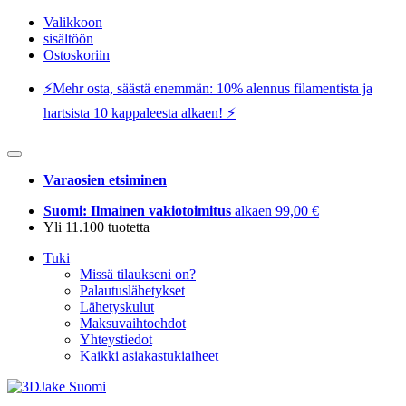
Valikkoon
sisältöön
Ostoskoriin
⚡️Mehr osta, säästä enemmän: 10% alennus filamentista ja
hartsista 10 kappaleesta alkaen! ⚡️
Varaosien etsiminen
Suomi: Ilmainen vakiotoimitus
alkaen 99,00 €
Yli 11.100 tuotetta
Tuki
Missä tilaukseni on?
Palautuslähetykset
Lähetyskulut
Maksuvaihtoehdot
Yhteystiedot
Kaikki asiakastukiaiheet