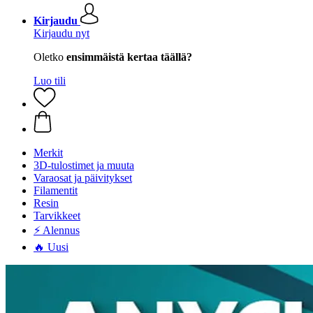
Kirjaudu
Kirjaudu nyt
Oletko
ensimmäistä kertaa täällä?
Luo tili
Merkit
3D-tulostimet ja muuta
Varaosat ja päivitykset
Filamentit
Resin
Tarvikkeet
⚡ Alennus
🔥 Uusi