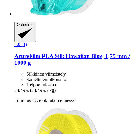
Ostoskori
5.0 (1)
AzureFilm
PLA Silk Hawaiian Blue, 1,75 mm /
1000 g
Silkkinen viimeistely
Samettinen ulkonäkö
Helppo tulostaa
24,49 €
(24,49 € / kg)
Toimitus 17. elokuuta mennessä