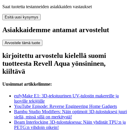
Saat tuotetta testanneiden asiakkaiden vastaukset
Esitä uusi kysymys
Asiakkaidemme antamat arvostelut
Arvostele tämä tuote
kirjoitettu arvostelu kielellä suomi
tuotteesta Revell Aqua yönsininen,
kiiltävä
Uusimmat artikkelimme:
eufyMake E1: 3D-tekstuurinen UV-tulostin makereille ja
luoville tekijöille
YouTube Episode: Reverse Engineering Home Gadgets
Bambu Studio Modifiers: Näin optimoit 3D-tulostuksesi juuri
siellä, missä sillä on merkitystä!
Beam Interlocking 3D-tulostuksessa: Näin yhdistät TPU:n ja
PETG:n vihdoin oikein!