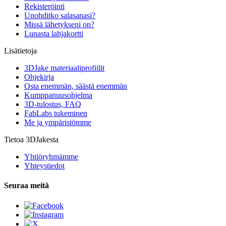
Rekisteröinti
Unohditko salasanasi?
Missä lähetykseni on?
Lunasta lahjakortti
Lisätietoja
3DJake materiaaliprofiilit
Ohjekirja
Osta enemmän, säästä enemmän
Kumppanuusohjelma
3D-tulostus, FAQ
FabLabs tukeminen
Me ja ympäristömme
Tietoa 3DJakesta
Yhtiöryhmämme
Yhteystiedot
Seuraa meitä