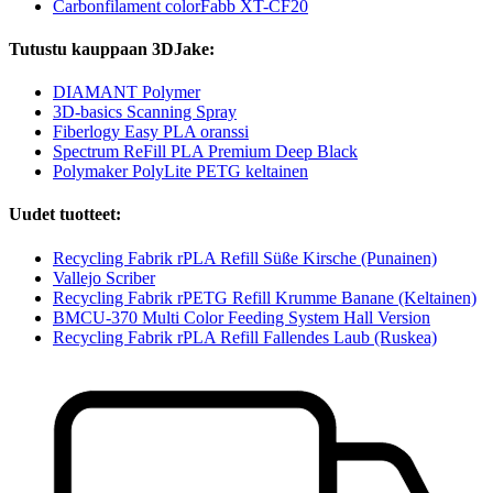
Carbonfilament colorFabb XT-CF20
Tutustu kauppaan 3DJake:
DIAMANT Polymer
3D-basics Scanning Spray
Fiberlogy Easy PLA oranssi
Spectrum ReFill PLA Premium Deep Black
Polymaker PolyLite PETG keltainen
Uudet tuotteet:
Recycling Fabrik rPLA Refill Süße Kirsche (Punainen)
Vallejo Scriber
Recycling Fabrik rPETG Refill Krumme Banane (Keltainen)
BMCU-370 Multi Color Feeding System Hall Version
Recycling Fabrik rPLA Refill Fallendes Laub (Ruskea)