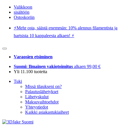
Valikkoon
sisältöön
Ostoskoriin
⚡️Mehr osta, säästä enemmän: 10% alennus filamentista ja
hartsista 10 kappaleesta alkaen! ⚡️
Varaosien etsiminen
Suomi: Ilmainen vakiotoimitus
alkaen 99,00 €
Yli 11.100 tuotetta
Tuki
Missä tilaukseni on?
Palautuslähetykset
Lähetyskulut
Maksuvaihtoehdot
Yhteystiedot
Kaikki asiakastukiaiheet