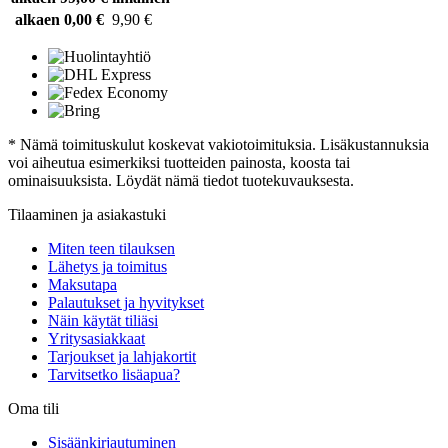
alkaen 0,00 €
9,90 €
* Nämä toimituskulut koskevat vakiotoimituksia. Lisäkustannuksia
voi aiheutua esimerkiksi tuotteiden painosta, koosta tai
ominaisuuksista. Löydät nämä tiedot tuotekuvauksesta.
Tilaaminen ja asiakastuki
Miten teen tilauksen
Lähetys ja toimitus
Maksutapa
Palautukset ja hyvitykset
Näin käytät tiliäsi
Yritysasiakkaat
Tarjoukset ja lahjakortit
Tarvitsetko lisäapua?
Oma tili
Sisäänkirjautuminen