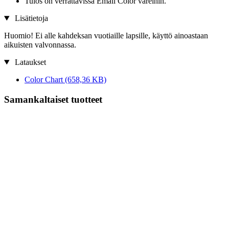
Tulos on verrattavissa Email Color väreihin.
Lisätietoja
Huomio! Ei alle kahdeksan vuotiaille lapsille, käyttö ainoastaan
aikuisten valvonnassa.
Lataukset
Color Chart
(658,36 KB)
Samankaltaiset tuotteet