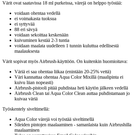
Värit ovat saatavissa 18 ml purkeissa, värejä on helppo työstää:
voidaan ohentaa vedellä
ei voimakasta tuoksua
ei syttyvää
88 eri sävyä
voidaan sekoittaa keskenään
kuivuminen kestää 2-3 tuntia
voidaan maalata uudelleen 1 tunnin kuluttua edellisestä
maalauksesta
Värit sopivat myös Airbrush-käyttöön. On kuitenkin huomioitava:
Väriä ei saa ohentaa liikaa (enintään 20-25% vettä)
Väri kannattaa ohentaa Aqua Color Mixillä (maalipinta ei
kuivu liian nopeasti)
Airbrush-pistooli pitää puhdistaa heti käytön jälkeen vedellä
Airbrush Clean tai Aqua Color Clean auttaa puhdistamaan jo
kuivaa väriä
Työskentely siveltimellä:
Aqua Color värejä voi työstää siveltimellä
Sileiden pintojen maalaaminen - samanlaista kuin Airbrushilla
maalaaminen