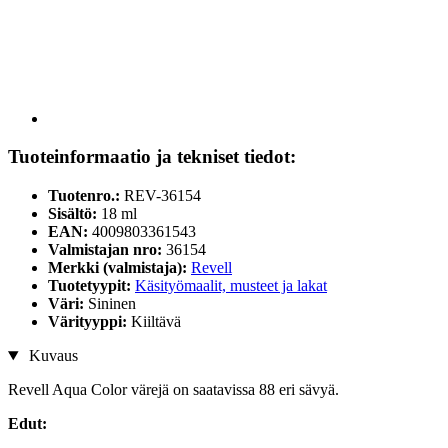
Tuoteinformaatio ja tekniset tiedot:
Tuotenro.:
REV-36154
Sisältö:
18 ml
EAN:
4009803361543
Valmistajan nro:
36154
Merkki (valmistaja):
Revell
Tuotetyypit:
Käsityömaalit, musteet ja lakat
Väri:
Sininen
Värityyppi:
Kiiltävä
Kuvaus
Revell Aqua Color värejä on saatavissa 88 eri sävyä.
Edut: