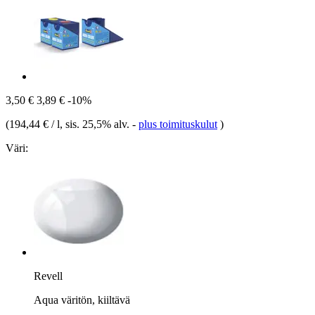
3,50 €
3,89 €
-10%
(
194,44 € / l
, sis. 25,5% alv.
-
plus toimituskulut
)
Väri:
Revell
Aqua väritön, kiiltävä