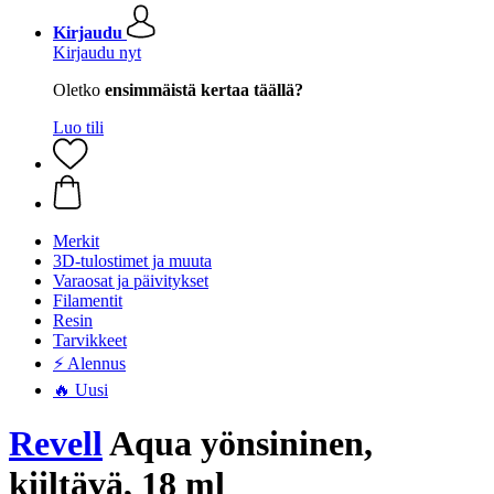
Kirjaudu
Kirjaudu nyt
Oletko
ensimmäistä kertaa täällä?
Luo tili
Merkit
3D-tulostimet ja muuta
Varaosat ja päivitykset
Filamentit
Resin
Tarvikkeet
⚡ Alennus
🔥 Uusi
Revell
Aqua yönsininen,
kiiltävä, 18 ml