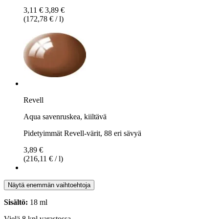
3,11 €
3,89 €
(172,78 € / l)
Revell
Aqua savenruskea, kiiltävä
Pidetyimmät Revell-värit, 88 eri sävyä
3,89 €
(216,11 € / l)
Näytä enemmän vaihtoehtoja
Sisältö:
18 ml
Vielä 8 kpl varastossa