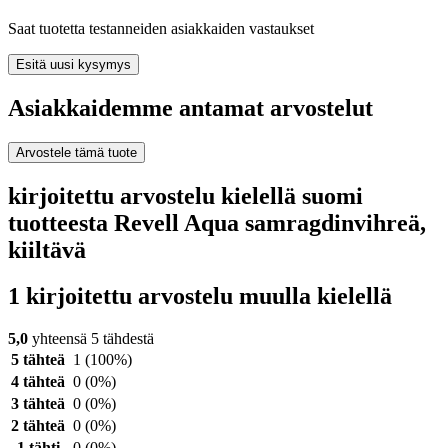
Saat tuotetta testanneiden asiakkaiden vastaukset
Esitä uusi kysymys
Asiakkaidemme antamat arvostelut
Arvostele tämä tuote
kirjoitettu arvostelu kielellä suomi
tuotteesta Revell Aqua samragdinvihreä,
kiiltävä
1 kirjoitettu arvostelu muulla kielellä
5,0
yhteensä 5 tähdestä
5 tähteä
1
(100%)
4 tähteä
0
(0%)
3 tähteä
0
(0%)
2 tähteä
0
(0%)
1 tähti
0
(0%)