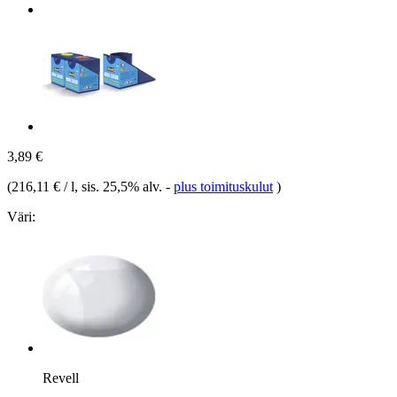
3,89 €
(
216,11 € / l
, sis. 25,5% alv.
-
plus toimituskulut
)
Väri:
Revell