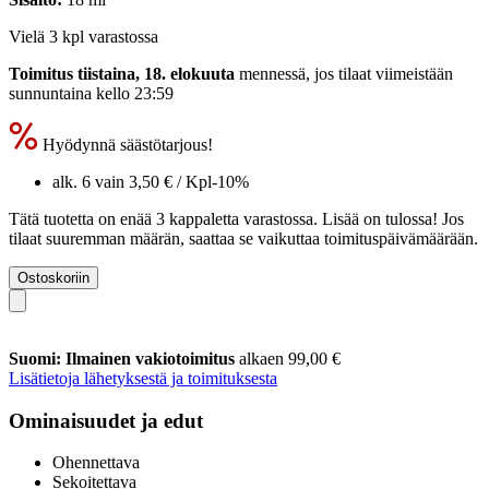
Vielä 3 kpl varastossa
Toimitus tiistaina, 18. elokuuta
mennessä, jos tilaat viimeistään
sunnuntaina kello 23:59
Hyödynnä säästötarjous!
alk. 6 vain
3,50 €
/ Kpl
-10%
Tätä tuotetta on enää 3 kappaletta varastossa. Lisää on tulossa! Jos
tilaat suuremman määrän, saattaa se vaikuttaa toimituspäivämäärään.
Ostoskoriin
Suomi: Ilmainen vakiotoimitus
alkaen 99,00 €
Lisätietoja lähetyksestä ja toimituksesta
Ominaisuudet ja edut
Ohennettava
Sekoitettava