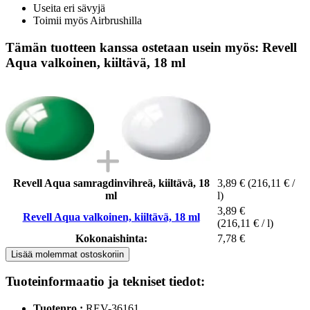
Useita eri sävyjä
Toimii myös Airbrushilla
Tämän tuotteen kanssa ostetaan usein myös: Revell
Aqua valkoinen, kiiltävä, 18 ml
Revell Aqua samragdinvihreä, kiiltävä, 18
3,89 €
(216,11 € /
ml
l)
3,89 €
Revell Aqua valkoinen, kiiltävä, 18 ml
(216,11 € / l)
Kokonaishinta:
7,78 €
Lisää molemmat ostoskoriin
Tuoteinformaatio ja tekniset tiedot:
Tuotenro.:
REV-36161