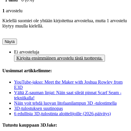
1
arvostelu
Kielellä suomiei ole yhtään kirjoitettua arvostelua, mutta 1 arvostelu
löytyy muulla kielellä.
Näytä
Ei arvosteluja
Kirjoita ensimmäinen arvostelu tästä tuotteesta.
Uusimmat artikkelimme:
YouTube-jakso: Meet the Maker with Joshua Rowley from
E3D
Vältä Z-sauman linjat: Näin saat sileät pinnat Scarf Seam -
tekniikalla!
Näin voit tehdä luovan litofaanilampun 3D -tulostimella
3D-tulostuksen suutinopas
6 edullista 3D-tulostinta aloittelijoille (2026-päivitys)
Tutustu kauppaan 3DJake: