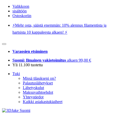
Valikkoon
sisältöön
Ostoskoriin
⚡️Mehr osta, säästä enemmän: 10% alennus filamentista ja
hartsista 10 kappaleesta alkaen! ⚡️
Varaosien etsiminen
Suomi: Ilmainen vakiotoimitus
alkaen 99,00 €
Yli 11.100 tuotetta
Tuki
Missä tilaukseni on?
Palautuslähetykset
Lähetyskulut
Maksuvaihtoehdot
Yhteystiedot
Kaikki asiakastukiaiheet