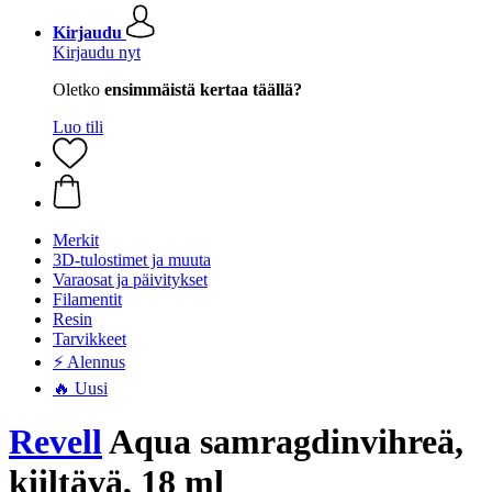
Kirjaudu
Kirjaudu nyt
Oletko
ensimmäistä kertaa täällä?
Luo tili
Merkit
3D-tulostimet ja muuta
Varaosat ja päivitykset
Filamentit
Resin
Tarvikkeet
⚡ Alennus
🔥 Uusi
Revell
Aqua samragdinvihreä,
kiiltävä, 18 ml