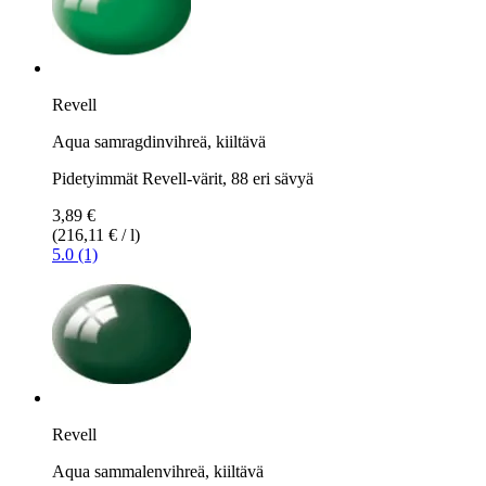
Revell
Aqua samragdinvihreä, kiiltävä
Pidetyimmät Revell-värit, 88 eri sävyä
3,89 €
(216,11 € / l)
5.0 (1)
Revell
Aqua sammalenvihreä, kiiltävä