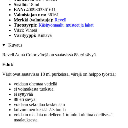
Sisältö:
18 ml
EAN:
4009803361611
Valmistajan nro:
36161
Merkki (valmistaja):
Revell
Tuotetyypit:
Käsityömaalit, musteet ja lakat
Väri:
Vihreä
Värityyppi:
Kiiltävä
Kuvaus
Revell Aqua Color värejä on saatavissa 88 eri sävyä.
Edut:
Värit ovat saatavissa 18 ml purkeissa, värejä on helppo työstää:
voidaan ohentaa vedellä
ei voimakasta tuoksua
ei syttyvää
88 eri sävyä
voidaan sekoittaa keskenään
kuivuminen kestää 2-3 tuntia
voidaan maalata uudelleen 1 tunnin kuluttua edellisestä
maalauksesta