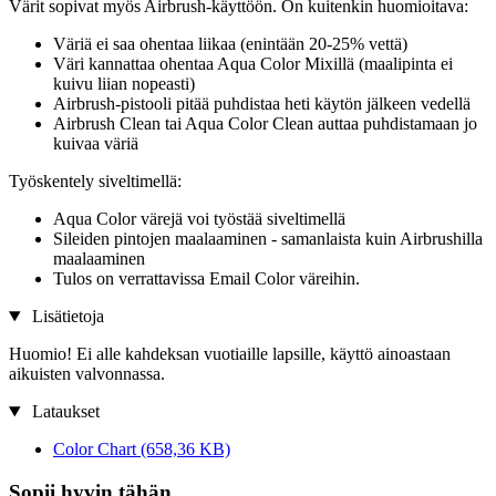
Värit sopivat myös Airbrush-käyttöön. On kuitenkin huomioitava:
Väriä ei saa ohentaa liikaa (enintään 20-25% vettä)
Väri kannattaa ohentaa Aqua Color Mixillä (maalipinta ei
kuivu liian nopeasti)
Airbrush-pistooli pitää puhdistaa heti käytön jälkeen vedellä
Airbrush Clean tai Aqua Color Clean auttaa puhdistamaan jo
kuivaa väriä
Työskentely siveltimellä:
Aqua Color värejä voi työstää siveltimellä
Sileiden pintojen maalaaminen - samanlaista kuin Airbrushilla
maalaaminen
Tulos on verrattavissa Email Color väreihin.
Lisätietoja
Huomio! Ei alle kahdeksan vuotiaille lapsille, käyttö ainoastaan
aikuisten valvonnassa.
Lataukset
Color Chart
(658,36 KB)
Sopii hyvin tähän