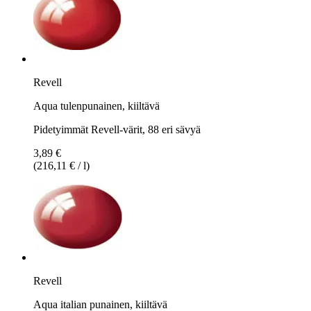
Revell
Aqua tulenpunainen, kiiltävä
Pidetyimmät Revell-värit, 88 eri sävyä
3,89 €
(216,11 € / l)
Revell
Aqua italian punainen, kiiltävä