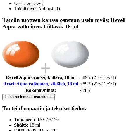
Useita eri sävyjä
Toimii myös Airbrushilla
Tämän tuotteen kanssa ostetaan usein myös: Revell
Aqua valkoinen, kiiltävä, 18 ml
Revell Aqua oranssi, kiiltävä, 18 ml
3,89 €
(216,11 € / l)
Revell Aqua valkoinen, kiiltävä, 18 ml
3,89 €
(216,11 € / l)
Kokonaishinta:
7,78 €
Lisää molemmat ostoskoriin
Tuoteinformaatio ja tekniset tiedot:
Tuotenro.:
REV-36130
Sisältö:
18 ml
EAN:
4009803361307