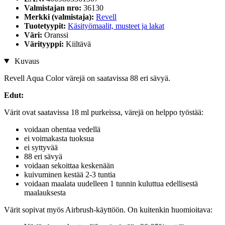
Valmistajan nro:
36130
Merkki (valmistaja):
Revell
Tuotetyypit:
Käsityömaalit, musteet ja lakat
Väri:
Oranssi
Värityyppi:
Kiiltävä
Kuvaus
Revell Aqua Color värejä on saatavissa 88 eri sävyä.
Edut:
Värit ovat saatavissa 18 ml purkeissa, värejä on helppo työstää:
voidaan ohentaa vedellä
ei voimakasta tuoksua
ei syttyvää
88 eri sävyä
voidaan sekoittaa keskenään
kuivuminen kestää 2-3 tuntia
voidaan maalata uudelleen 1 tunnin kuluttua edellisestä
maalauksesta
Värit sopivat myös Airbrush-käyttöön. On kuitenkin huomioitava: