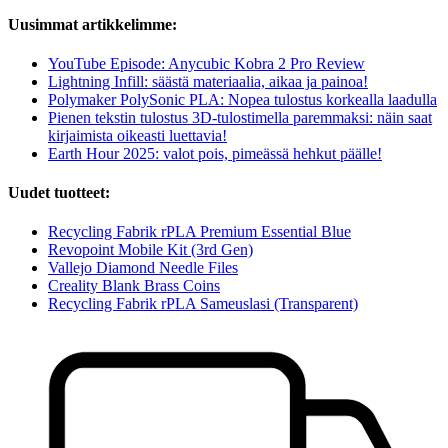
Uusimmat artikkelimme:
YouTube Episode: Anycubic Kobra 2 Pro Review
Lightning Infill: säästä materiaalia, aikaa ja painoa!
Polymaker PolySonic PLA: Nopea tulostus korkealla laadulla
Pienen tekstin tulostus 3D-tulostimella paremmaksi: näin saat
kirjaimista oikeasti luettavia!
Earth Hour 2025: valot pois, pimeässä hehkut päälle!
Uudet tuotteet:
Recycling Fabrik rPLA Premium Essential Blue
Revopoint Mobile Kit (3rd Gen)
Vallejo Diamond Needle Files
Creality Blank Brass Coins
Recycling Fabrik rPLA Sameuslasi (Transparent)