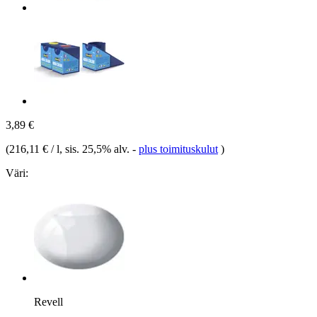
3,89 €
(
216,11 € / l
, sis. 25,5% alv.
-
plus toimituskulut
)
Väri:
Revell