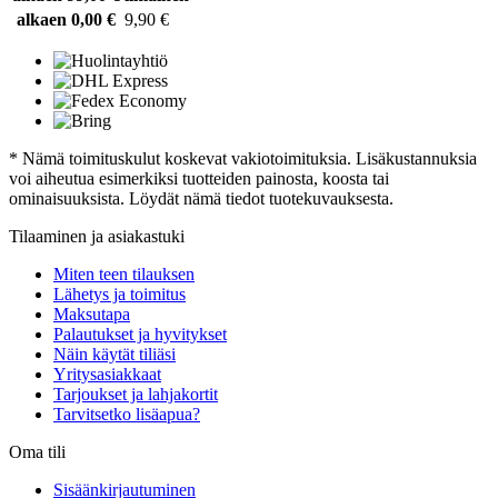
alkaen 0,00 €
9,90 €
* Nämä toimituskulut koskevat vakiotoimituksia. Lisäkustannuksia
voi aiheutua esimerkiksi tuotteiden painosta, koosta tai
ominaisuuksista. Löydät nämä tiedot tuotekuvauksesta.
Tilaaminen ja asiakastuki
Miten teen tilauksen
Lähetys ja toimitus
Maksutapa
Palautukset ja hyvitykset
Näin käytät tiliäsi
Yritysasiakkaat
Tarjoukset ja lahjakortit
Tarvitsetko lisäapua?
Oma tili
Sisäänkirjautuminen