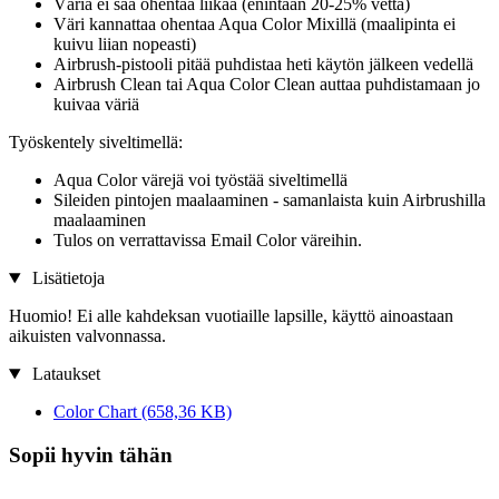
Väriä ei saa ohentaa liikaa (enintään 20-25% vettä)
Väri kannattaa ohentaa Aqua Color Mixillä (maalipinta ei
kuivu liian nopeasti)
Airbrush-pistooli pitää puhdistaa heti käytön jälkeen vedellä
Airbrush Clean tai Aqua Color Clean auttaa puhdistamaan jo
kuivaa väriä
Työskentely siveltimellä:
Aqua Color värejä voi työstää siveltimellä
Sileiden pintojen maalaaminen - samanlaista kuin Airbrushilla
maalaaminen
Tulos on verrattavissa Email Color väreihin.
Lisätietoja
Huomio! Ei alle kahdeksan vuotiaille lapsille, käyttö ainoastaan
aikuisten valvonnassa.
Lataukset
Color Chart
(658,36 KB)
Sopii hyvin tähän