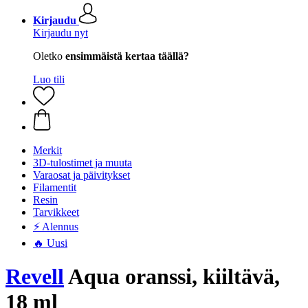
Kirjaudu
Kirjaudu nyt
Oletko
ensimmäistä kertaa täällä?
Luo tili
Merkit
3D-tulostimet ja muuta
Varaosat ja päivitykset
Filamentit
Resin
Tarvikkeet
⚡ Alennus
🔥 Uusi
Revell
Aqua oranssi, kiiltävä,
18 ml