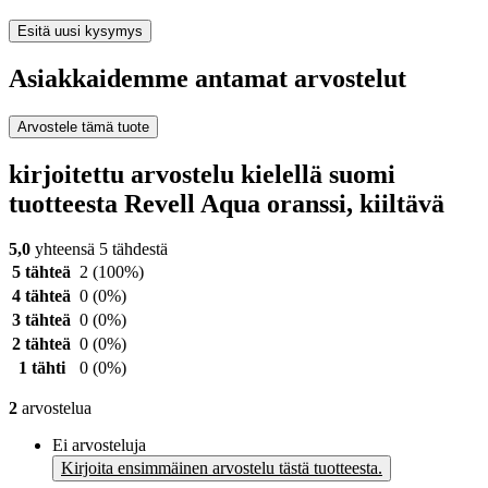
Esitä uusi kysymys
Asiakkaidemme antamat arvostelut
Arvostele tämä tuote
kirjoitettu arvostelu kielellä suomi
tuotteesta Revell Aqua oranssi, kiiltävä
5,0
yhteensä 5 tähdestä
5 tähteä
2
(100%)
4 tähteä
0
(0%)
3 tähteä
0
(0%)
2 tähteä
0
(0%)
1 tähti
0
(0%)
2
arvostelua
Ei arvosteluja
Kirjoita ensimmäinen arvostelu tästä tuotteesta.