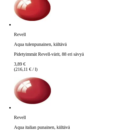
Revell
Aqua tulenpunainen, kiiltävä
Pidetyimmät Revell-värit, 88 eri sävyä
3,89 €
(216,11 € / l)
Revell
Aqua italian punainen, kiiltävä