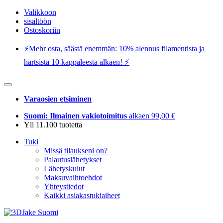
Valikkoon
sisältöön
Ostoskoriin
⚡️Mehr osta, säästä enemmän: 10% alennus filamentista ja
hartsista 10 kappaleesta alkaen! ⚡️
Varaosien etsiminen
Suomi: Ilmainen vakiotoimitus
alkaen 99,00 €
Yli 11.100 tuotetta
Tuki
Missä tilaukseni on?
Palautuslähetykset
Lähetyskulut
Maksuvaihtoehdot
Yhteystiedot
Kaikki asiakastukiaiheet