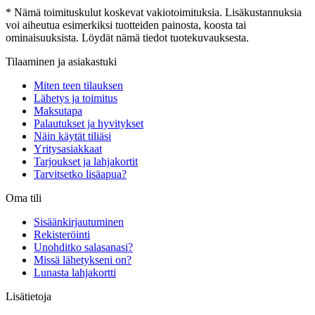
* Nämä toimituskulut koskevat vakiotoimituksia. Lisäkustannuksia
voi aiheutua esimerkiksi tuotteiden painosta, koosta tai
ominaisuuksista. Löydät nämä tiedot tuotekuvauksesta.
Tilaaminen ja asiakastuki
Miten teen tilauksen
Lähetys ja toimitus
Maksutapa
Palautukset ja hyvitykset
Näin käytät tiliäsi
Yritysasiakkaat
Tarjoukset ja lahjakortit
Tarvitsetko lisäapua?
Oma tili
Sisäänkirjautuminen
Rekisteröinti
Unohditko salasanasi?
Missä lähetykseni on?
Lunasta lahjakortti
Lisätietoja