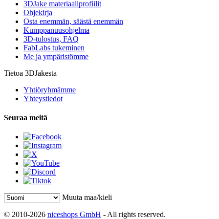
3DJake materiaaliprofiilit
Ohjekirja
Osta enemmän, säästä enemmän
Kumppanuusohjelma
3D-tulostus, FAQ
FabLabs tukeminen
Me ja ympäristömme
Tietoa 3DJakesta
Yhtiöryhmämme
Yhteystiedot
Seuraa meitä
Muuta maa/kieli
© 2010-2026
niceshops GmbH
- All rights reserved.