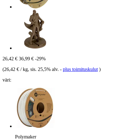
26,42 €
36,99 €
-29%
(
26,42 € / kg
, sis. 25,5% alv.
-
plus toimituskulut
)
väri:
Polymaker