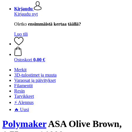
Kirjaudu
Kirjaudu nyt
Oletko
ensimmäistä kertaa täällä?
Luo tili
Ostoskori
0,00 €
Merkit
3D-tulostimet ja muuta
Varaosat ja päivitykset
Filamentit
Resin
Tarvikkeet
⚡ Alennus
🔥 Uusi
Polymaker
ASA Olive Brown,