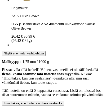
Polymaker
ASA Olive Brown
UV- ja säänkestävä ASA-filamentti ulkokäyttöön värissä
Olive Brown
26,42 €
36,99 €
(26,42 € / kg)
Näytä enemmän vaihtoehtoja
Mallityyppi:
1,75 mm / 1000 g
Ei saatavilla tällä hetkellä
Valitettavasti meillä ei ole tällä hetkellä
tietoa, koska saamme tätä tuotetta taas myyntiin.
Klikkaa
"Ilmoittakaa, kun taas saatavissa" -painiketta alla, niin saat
välittömästi tiedon, kun tuote saapuu.
Tätä tuotetta on enää 0 kappaletta varastossa. Lisää on tulossa! Jos
tilaat suuremman määrän, saattaa se vaikuttaa toimituspäivämäärään.
Ilmoittakaa, kun tuotetta on taas saatavilla