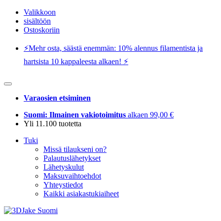
Valikkoon
sisältöön
Ostoskoriin
⚡️Mehr osta, säästä enemmän: 10% alennus filamentista ja
hartsista 10 kappaleesta alkaen! ⚡️
Varaosien etsiminen
Suomi: Ilmainen vakiotoimitus
alkaen 99,00 €
Yli 11.100 tuotetta
Tuki
Missä tilaukseni on?
Palautuslähetykset
Lähetyskulut
Maksuvaihtoehdot
Yhteystiedot
Kaikki asiakastukiaiheet