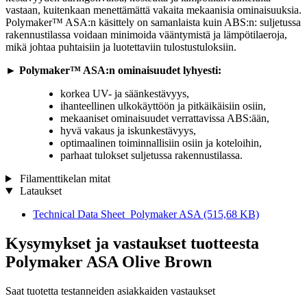
vastaan, kuitenkaan menettämättä vakaita mekaanisia ominaisuuksia.
Polymaker™ ASA:n käsittely on samanlaista kuin ABS:n: suljetussa
rakennustilassa voidaan minimoida vääntymistä ja lämpötilaeroja,
mikä johtaa puhtaisiin ja luotettaviin tulostustuloksiin.
► Polymaker™ ASA:n ominaisuudet lyhyesti:
korkea UV- ja säänkestävyys,
ihanteellinen ulkokäyttöön ja pitkäikäisiin osiin,
mekaaniset ominaisuudet verrattavissa ABS:ään,
hyvä vakaus ja iskunkestävyys,
optimaalinen toiminnallisiin osiin ja koteloihin,
parhaat tulokset suljetussa rakennustilassa.
Filamenttikelan mitat
Lataukset
Technical Data Sheet_Polymaker ASA
(515,68 KB)
Kysymykset ja vastaukset tuotteesta
Polymaker ASA Olive Brown
Saat tuotetta testanneiden asiakkaiden vastaukset