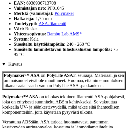
EAN:
6938936713708
Valmistajan nro:
PF01045
Merkki (valmistaja):
Polymaker
Halkaisija:
1,75 mm
Tuotetyypit:
ASA-filamentti
Väri:
Ruskea
Yhteensopivuus:
Bambu Lab AMS*
System:
Kela
Suositeltu käyttölämpötila:
240 - 260 °C
Suositeltu lämmitettävän tulostusalustan lämpötila:
75 -
95 °C
Kuvaus
Polymaker™ ASA
on
PolyLite ASA
:n seuraaja. Materiaali ja sen
ominaisuudet eivät ole muuttuneet. Huomaa, että nimenmuutoksen
aikana saatat saada vanhan PolyLite ASA -pakkauksen.
Polymaker™ ASA
on tehokas tekninen filamentti ASA-pohjaisesti,
joka on erityisesti suunniteltu ABS:n kehitykseksi. Se vakuuttaa
korkealla UV- ja säänkestävyydellä, mikä tekee siitä ihanteellisen
komponentteihin, joita käytetään pysyvästi ulkona.
Verrattuna ABS:ään, ASA tarjoaa huomattavasti paremman
kestävyyden auringonvaloa, kosteutta ja lämpötilanvaihteluita