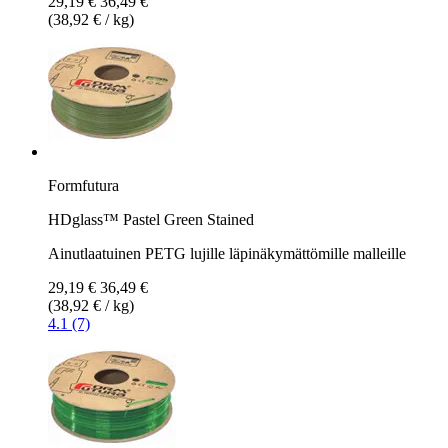
29,19 €
36,49 €
(38,92 € / kg)
Formfutura
HDglass™ Pastel Green Stained
Ainutlaatuinen PETG lujille läpinäkymättömille malleille
29,19 €
36,49 €
(38,92 € / kg)
4.1 (7)