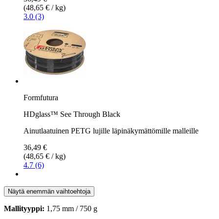
(48,65 € / kg)
3.0 (3)
Formfutura
HDglass™ See Through Black
Ainutlaatuinen PETG lujille läpinäkymättömille malleille
36,49 €
(48,65 € / kg)
4.7 (6)
Näytä enemmän vaihtoehtoja
Mallityyppi:
1,75 mm / 750 g