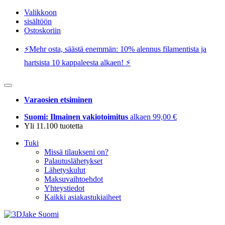
Valikkoon
sisältöön
Ostoskoriin
⚡️Mehr osta, säästä enemmän: 10% alennus filamentista ja
hartsista 10 kappaleesta alkaen! ⚡️
Varaosien etsiminen
Suomi: Ilmainen vakiotoimitus
alkaen 99,00 €
Yli 11.100 tuotetta
Tuki
Missä tilaukseni on?
Palautuslähetykset
Lähetyskulut
Maksuvaihtoehdot
Yhteystiedot
Kaikki asiakastukiaiheet