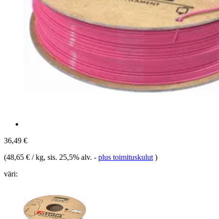
36,49 €
(
48,65 € / kg
, sis. 25,5% alv.
-
plus toimituskulut
)
väri: