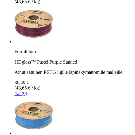
(48,65 € / kg)
Formfutura
HDglass™ Pastel Purple Stained
Ainutlaatuinen PETG lujille läpinäkymättömille malleille
36,49 €
(48,65 € / kg)
4.3 (6)