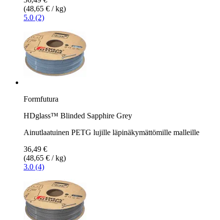
(48,65 € / kg)
5.0 (2)
Formfutura
HDglass™ Blinded Sapphire Grey
Ainutlaatuinen PETG lujille läpinäkymättömille malleille
36,49 €
(48,65 € / kg)
3.0 (4)