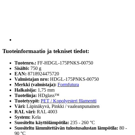
Tuoteinformaatio ja tekniset tiedot:
Tuotenro.:
FF-HDGL-175PNKS-00750
Sisältö:
750 g
EAN:
8718924475720
Valmistajan nro:
HDGL-175PNKS-00750
Merkki (valmistaja):
Formfutura
Halkaisija:
1,75 mm
Tuotelinja:
HDglass™
Tuotetyypit:
PET / Kopolyesteri filamentti
Väri:
Läpinäkyvä, Pinkki / vaaleanpunainen
RAL väri:
RAL 4003
System:
Kela
Suositeltu käyttölämpötila:
235 - 260 °C
Suositeltu lämmitettävän tulostusalustan lämpötila:
80 -
90 °C