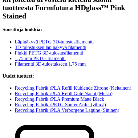
tuotteesta Formfutura HDglass™ Pink
Stained
Suosittuja luokkia:
Läpinäkyvä PETG 3D-tulostusfilamentti
3D-tulostuksen läpinäkyvä filamentti
Pinkki PETG 3D-tulostusfilamentti
1,75 mm PETG-filamentti
Filamentti 3D-tulostukseen 1,75 mm
Uudet tuotteet:
Recycling Fabrik rPLA Refill Kühlende Zitrone (Keltainen)
Recycling Fabrik rPLA Refill Gute Nacht (Musta)
Recycling Fabrik rPLA Premium Matte Black
Recycling Fabrik rPETG Saurer Apfel (vihreä)
Recycling Fabrik rPLA Verborgene Lagune (Sininen)