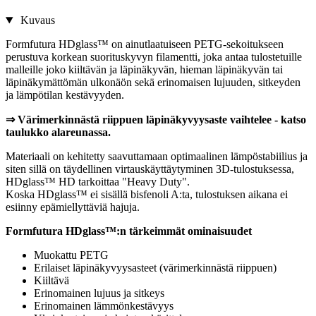
Kuvaus
Formfutura HDglass™ on ainutlaatuiseen PETG-sekoitukseen
perustuva korkean suorituskyvyn filamentti, joka antaa tulostetuille
malleille joko kiiltävän ja läpinäkyvän, hieman läpinäkyvän tai
läpinäkymättömän ulkonäön sekä erinomaisen lujuuden, sitkeyden
ja lämpötilan kestävyyden.
⇒ Värimerkinnästä riippuen läpinäkyvyysaste vaihtelee - katso
taulukko alareunassa.
Materiaali on kehitetty saavuttamaan optimaalinen lämpöstabiilius ja
siten sillä on täydellinen virtauskäyttäytyminen 3D-tulostuksessa,
HDglass™ HD tarkoittaa "Heavy Duty".
Koska HDglass™ ei sisällä bisfenoli A:ta, tulostuksen aikana ei
esiinny epämiellyttäviä hajuja.
Formfutura HDglass™:n tärkeimmät ominaisuudet
Muokattu PETG
Erilaiset läpinäkyvyysasteet (värimerkinnästä riippuen)
Kiiltävä
Erinomainen lujuus ja sitkeys
Erinomainen lämmönkestävyys