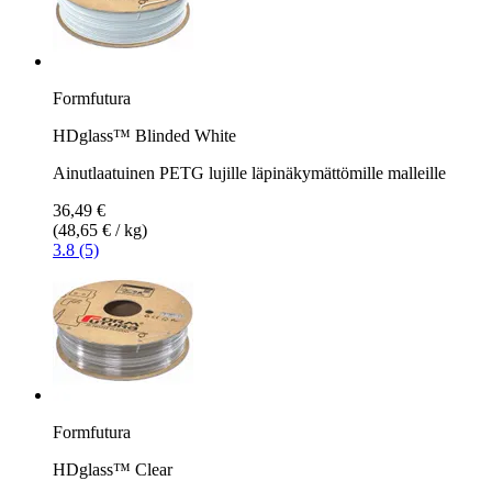
Formfutura
HDglass™ Blinded White
Ainutlaatuinen PETG lujille läpinäkymättömille malleille
36,49 €
(48,65 € / kg)
3.8 (5)
Formfutura
HDglass™ Clear