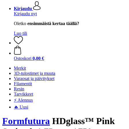
Kirjaudu
Kirjaudu nyt
Oletko
ensimmäistä kertaa täällä?
Luo tili
Ostoskori
0,00 €
Merkit
3D-tulostimet ja muuta
Varaosat ja päivitykset
Filamentit
Resin
Tarvikkeet
⚡ Alennus
🔥 Uusi
Formfutura
HDglass™ Pink