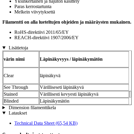
Yksinkertainen ja hajuton käsittely
Paras kerrostartunta
Melkein viivytyksettä
Filamentti on alla lueteltujen ohjeiden ja määräysten mukainen.
RoHS-direktiivi 2011/65/EY
REACH-direktiivi 1907/2006/EY
Lisätietoja
värin nimi
Läpinäkyvyys / läpinäkymätön
Clear
läpinäkyvä
See Through
Värilliseseti läpinäkyvä
Stained
Värillisesti kevyesti läpinäkyvä
Blinded
Läpinäkymätön
Dimension filamenttikela
Lataukset
Technical Data Sheet
(65,54 KB)