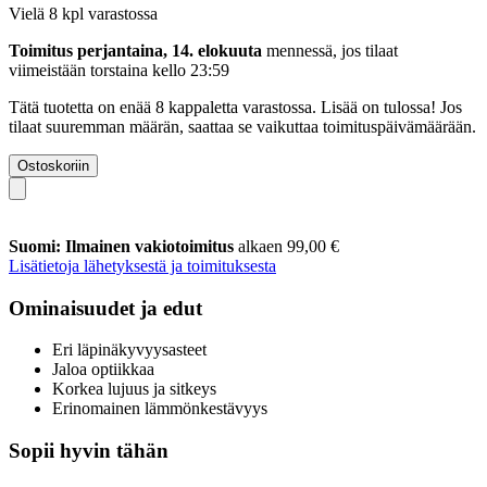
Vielä 8 kpl varastossa
Toimitus perjantaina, 14. elokuuta
mennessä, jos tilaat
viimeistään
torstaina kello 23:59
Tätä tuotetta on enää 8 kappaletta varastossa. Lisää on tulossa! Jos
tilaat suuremman määrän, saattaa se vaikuttaa toimituspäivämäärään.
Ostoskoriin
Suomi: Ilmainen vakiotoimitus
alkaen 99,00 €
Lisätietoja lähetyksestä ja toimituksesta
Ominaisuudet ja edut
Eri läpinäkyvyysasteet
Jaloa optiikkaa
Korkea lujuus ja sitkeys
Erinomainen lämmönkestävyys
Sopii hyvin tähän