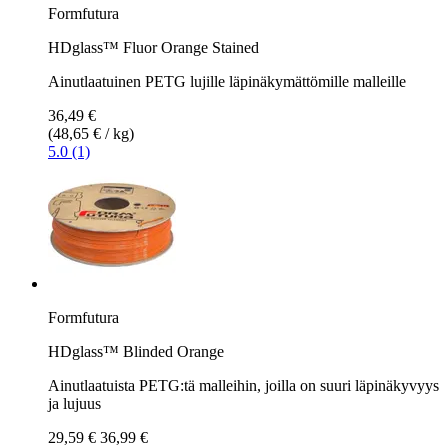
Formfutura
HDglass™ Fluor Orange Stained
Ainutlaatuinen PETG lujille läpinäkymättömille malleille
36,49 €
(48,65 € / kg)
5.0 (1)
Formfutura
HDglass™ Blinded Orange
Ainutlaatuista PETG:tä malleihin, joilla on suuri läpinäkyvyys
ja lujuus
29,59 €
36,99 €