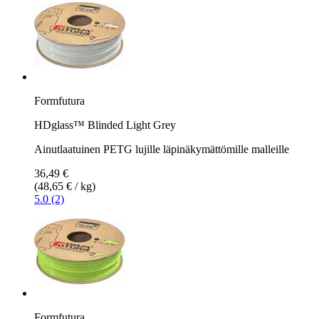
Formfutura
HDglass™ Blinded Light Grey
Ainutlaatuinen PETG lujille läpinäkymättömille malleille
36,49 €
(48,65 € / kg)
5.0 (2)
Formfutura