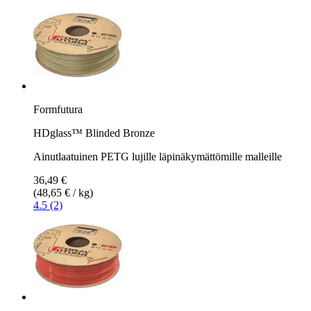
Formfutura
HDglass™ Blinded Bronze
Ainutlaatuinen PETG lujille läpinäkymättömille malleille
36,49 €
(48,65 € / kg)
4.5 (2)