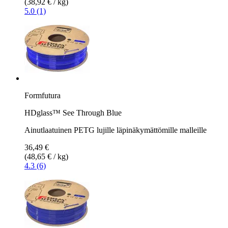
(38,92 € / kg)
5.0 (1)
Formfutura
HDglass™ See Through Blue
Ainutlaatuinen PETG lujille läpinäkymättömille malleille
36,49 €
(48,65 € / kg)
4.3 (6)