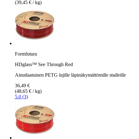
(39,45 € / kg)
Formfutura
HDglass™ See Through Red
Ainutlaatuinen PETG lujille läpinäkymättömille malleille
36,49 €
(48,65 € / kg)
5.0 (3)