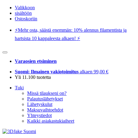
Valikkoon
sisältöön
Ostoskoriin
⚡️Mehr osta, säästä enemmän: 10% alennus filamentista ja
hartsista 10 kappaleesta alkaen! ⚡️
Varaosien etsiminen
Suomi: Ilmainen vakiotoimitus
alkaen 99,00 €
Yli 11.100 tuotetta
Tuki
Missä tilaukseni on?
Palautuslähetykset
Lähetyskulut
Maksuvaihtoehdot
Yhteystiedot
Kaikki asiakastukiaiheet