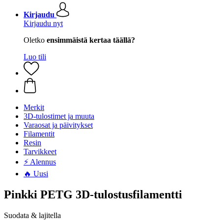
Kirjaudu
Kirjaudu nyt
Oletko
ensimmäistä kertaa täällä?
Luo tili
Merkit
3D-tulostimet ja muuta
Varaosat ja päivitykset
Filamentit
Resin
Tarvikkeet
⚡ Alennus
🔥 Uusi
Pinkki PETG 3D-tulostusfilamentti
Suodata & lajitella