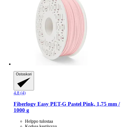
Ostoskori
4.8 (4)
Fiberlogy
Easy PET-​G Pastel Pink, 1,75 mm /
1000 g
Helppo tulostaa
Korkea kestävyys