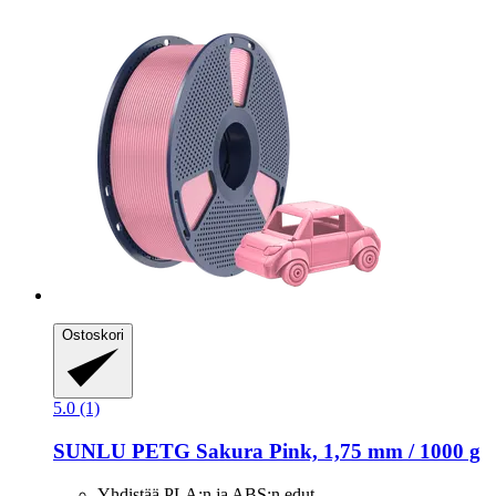
Ostoskori
5.0 (1)
SUNLU
PETG Sakura Pink, 1,75 mm / 1000 g
Yhdistää PLA:n ja ABS:n edut