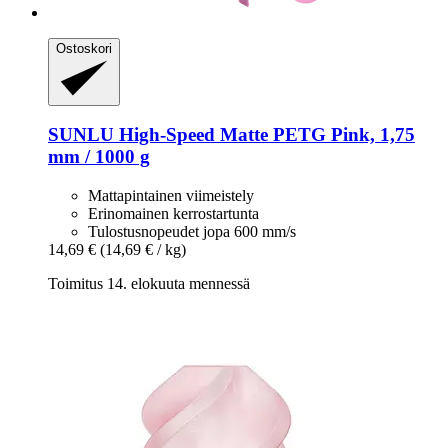
Ostoskori
SUNLU
High-​Speed Matte PETG Pink, 1,75
mm / 1000 g
Mattapintainen viimeistely
Erinomainen kerrostartunta
Tulostusnopeudet jopa 600 mm/s
14,69 €
(14,69 € / kg)
Toimitus 14. elokuuta mennessä