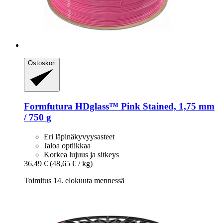
Ostoskori
Formfutura
HDglass™ Pink Stained, 1,75 mm
/ 750 g
Eri läpinäkyvyysasteet
Jaloa optiikkaa
Korkea lujuus ja sitkeys
36,49 €
(48,65 € / kg)
Toimitus 14. elokuuta mennessä