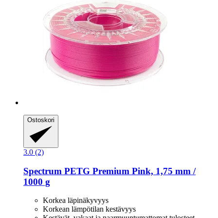
Ostoskori
3.0 (2)
Spectrum
PETG Premium Pink, 1,75 mm /
1000 g
Korkea läpinäkyvyys
Korkean lämpötilan kestävyys
Kestävät, vakaat ja naarmuuntumattomat tulosteet