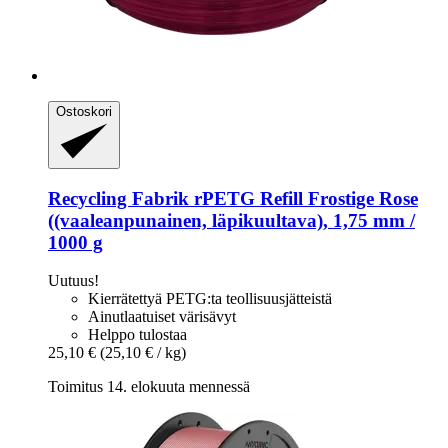
Ostoskori
Recycling Fabrik
rPETG Refill Frostige Rose
((vaaleanpunainen, läpikuultava), 1,75 mm /
1000 g
Uutuus!
Kierrätettyä PETG:ta teollisuusjätteistä
Ainutlaatuiset värisävyt
Helppo tulostaa
25,10 €
(25,10 € / kg)
Toimitus 14. elokuuta mennessä