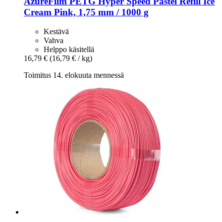
AzureFilm
PETG Hyper Speed Pastel Refill Ice
Cream Pink, 1,75 mm / 1000 g
Kestävä
Vahva
Helppo käsitellä
16,79 €
(16,79 € / kg)
Toimitus 14. elokuuta mennessä