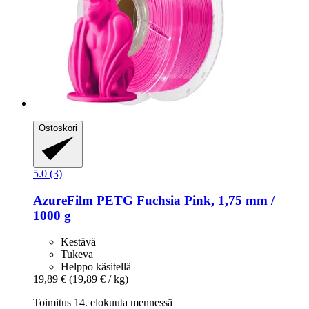
Ostoskori
5.0 (3)
AzureFilm
PETG Fuchsia Pink, 1,75 mm /
1000 g
Kestävä
Tukeva
Helppo käsitellä
19,89 €
(19,89 € / kg)
Toimitus 14. elokuuta mennessä