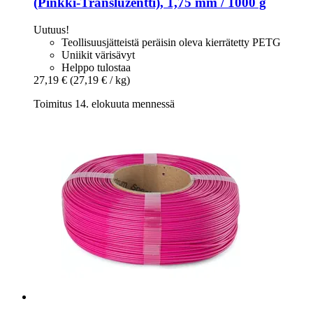
(Pinkki-​Transluzentti), 1,75 mm / 1000 g
Uutuus!
Teollisuusjätteistä peräisin oleva kierrätetty PETG
Uniikit värisävyt
Helppo tulostaa
27,19 €
(27,19 € / kg)
Toimitus 14. elokuuta mennessä