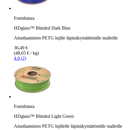
Formfutura
HDglass™ Blinded Dark Blue
Ainutlaatuinen PETG lujille läpinäkymättömille malleille
36,49 €
(48,65 € / kg)
4.0 (2)
Formfutura
HDglass™ Blinded Light Green
Ainutlaatuinen PETG lujillelle läpinäkymättömille malleille