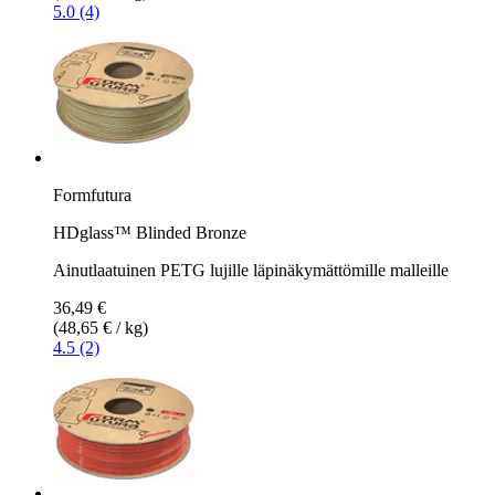
5.0 (4)
Formfutura
HDglass™ Blinded Bronze
Ainutlaatuinen PETG lujille läpinäkymättömille malleille
36,49 €
(48,65 € / kg)
4.5 (2)