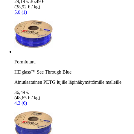
29,19 €
36,49 €
(38,92 € / kg)
5.0 (1)
Formfutura
HDglass™ See Through Blue
Ainutlaatuinen PETG lujille läpinäkymättömille malleille
36,49 €
(48,65 € / kg)
4.3 (6)