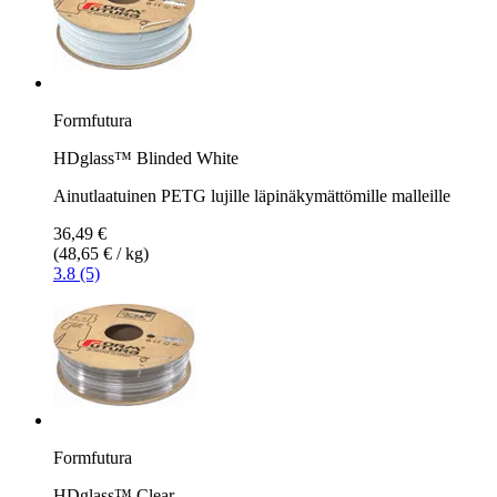
Formfutura
HDglass™ Blinded White
Ainutlaatuinen PETG lujille läpinäkymättömille malleille
36,49 €
(48,65 € / kg)
3.8 (5)
Formfutura
HDglass™ Clear