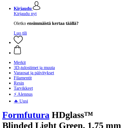
Kirjaudu
Kirjaudu nyt
Oletko
ensimmäistä kertaa täällä?
Luo tili
Merkit
3D-tulostimet ja muuta
Varaosat ja päivitykset
Filamentit
Resin
Tarvikkeet
⚡ Alennus
🔥 Uusi
Formfutura
HDglass™
Blinded Light Green, 1,75 mm