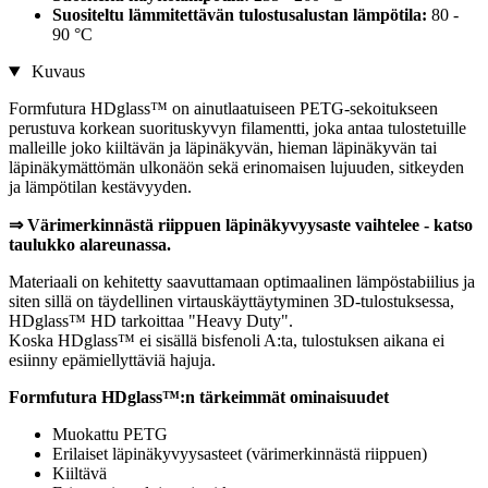
Suositeltu lämmitettävän tulostusalustan lämpötila:
80 -
90 °C
Kuvaus
Formfutura HDglass™ on ainutlaatuiseen PETG-sekoitukseen
perustuva korkean suorituskyvyn filamentti, joka antaa tulostetuille
malleille joko kiiltävän ja läpinäkyvän, hieman läpinäkyvän tai
läpinäkymättömän ulkonäön sekä erinomaisen lujuuden, sitkeyden
ja lämpötilan kestävyyden.
⇒ Värimerkinnästä riippuen läpinäkyvyysaste vaihtelee - katso
taulukko alareunassa.
Materiaali on kehitetty saavuttamaan optimaalinen lämpöstabiilius ja
siten sillä on täydellinen virtauskäyttäytyminen 3D-tulostuksessa,
HDglass™ HD tarkoittaa "Heavy Duty".
Koska HDglass™ ei sisällä bisfenoli A:ta, tulostuksen aikana ei
esiinny epämiellyttäviä hajuja.
Formfutura HDglass™:n tärkeimmät ominaisuudet
Muokattu PETG
Erilaiset läpinäkyvyysasteet (värimerkinnästä riippuen)
Kiiltävä