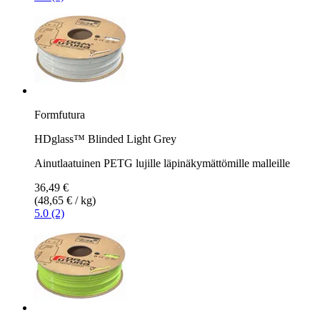
Formfutura
HDglass™ Blinded Light Grey
Ainutlaatuinen PETG lujille läpinäkymättömille malleille
36,49 €
(48,65 € / kg)
5.0 (2)