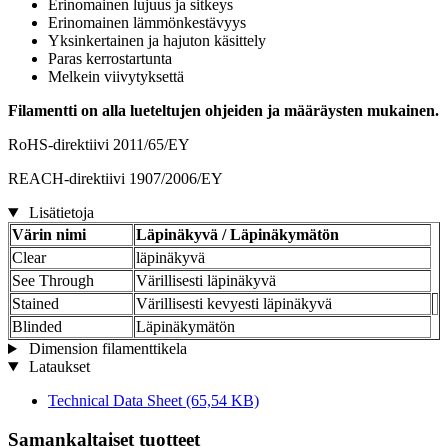
Erinomainen lujuus ja sitkeys
Erinomainen lämmönkestävyys
Yksinkertainen ja hajuton käsittely
Paras kerrostartunta
Melkein viivytyksettä
Filamentti on alla lueteltujen ohjeiden ja määräysten mukainen.
RoHS-direktiivi 2011/65/EY
REACH-direktiivi 1907/2006/EY
Lisätietoja
Värin nimi
Läpinäkyvä / Läpinäkymätön
Clear
läpinäkyvä
See Through
Värillisesti läpinäkyvä
Stained
Värillisesti kevyesti läpinäkyvä
Blinded
Läpinäkymätön
Dimension filamenttikela
Lataukset
Technical Data Sheet
(65,54 KB)
Samankaltaiset tuotteet