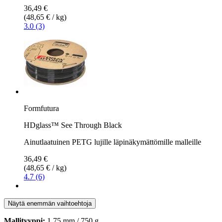
36,49 €
(48,65 € / kg)
3.0 (3)
Formfutura
HDglass™ See Through Black
Ainutlaatuinen PETG lujille läpinäkymättömille malleille
36,49 €
(48,65 € / kg)
4.7 (6)
Näytä enemmän vaihtoehtoja
Mallityyppi:
1,75 mm / 750 g