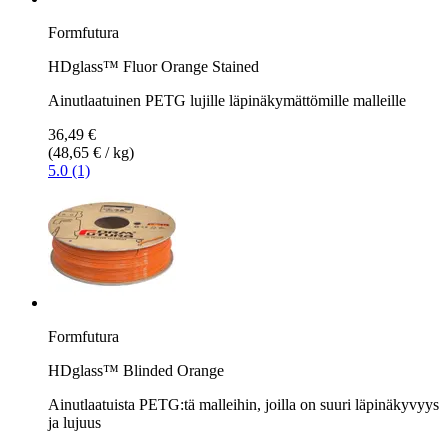
Formfutura
HDglass™ Fluor Orange Stained
Ainutlaatuinen PETG lujille läpinäkymättömille malleille
36,49 €
(48,65 € / kg)
5.0 (1)
Formfutura
HDglass™ Blinded Orange
Ainutlaatuista PETG:tä malleihin, joilla on suuri läpinäkyvyys
ja lujuus