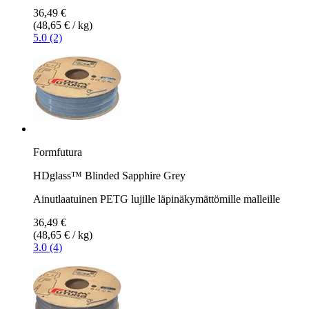
36,49 €
(48,65 € / kg)
5.0 (2)
Formfutura
HDglass™ Blinded Sapphire Grey
Ainutlaatuinen PETG lujille läpinäkymättömille malleille
36,49 €
(48,65 € / kg)
3.0 (4)