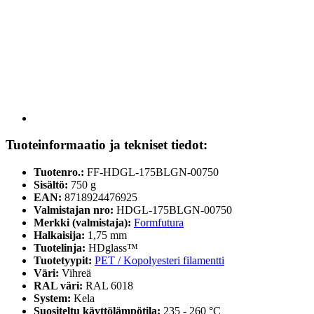
Tuoteinformaatio ja tekniset tiedot:
Tuotenro.:
FF-HDGL-175BLGN-00750
Sisältö:
750 g
EAN:
8718924476925
Valmistajan nro:
HDGL-175BLGN-00750
Merkki (valmistaja):
Formfutura
Halkaisija:
1,75 mm
Tuotelinja:
HDglass™
Tuotetyypit:
PET / Kopolyesteri filamentti
Väri:
Vihreä
RAL väri:
RAL 6018
System:
Kela
Suositeltu käyttölämpötila:
235 - 260 °C