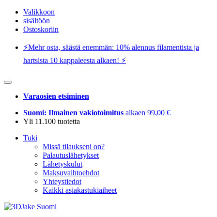
Valikkoon
sisältöön
Ostoskoriin
⚡️Mehr osta, säästä enemmän: 10% alennus filamentista ja
hartsista 10 kappaleesta alkaen! ⚡️
Varaosien etsiminen
Suomi: Ilmainen vakiotoimitus
alkaen 99,00 €
Yli 11.100 tuotetta
Tuki
Missä tilaukseni on?
Palautuslähetykset
Lähetyskulut
Maksuvaihtoehdot
Yhteystiedot
Kaikki asiakastukiaiheet