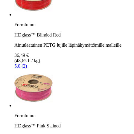
Formfutura
HDglass™ Blinded Red
Ainutlaatuinen PETG lujille läpinäkymättömille malleille
36,49 €
(48,65 € / kg)
5.0 (2)
Formfutura
HDglass™ Pink Stained