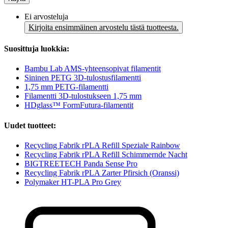
Ei arvosteluja
Kirjoita ensimmäinen arvostelu tästä tuotteesta.
Suosittuja luokkia:
Bambu Lab AMS-yhteensopivat filamentit
Sininen PETG 3D-tulostusfilamentti
1,75 mm PETG-filamentti
Filamentti 3D-tulostukseen 1,75 mm
HDglass™ FormFutura-filamentit
Uudet tuotteet:
Recycling Fabrik rPLA Refill Speziale Rainbow
Recycling Fabrik rPLA Refill Schimmernde Nacht
BIGTREETECH Panda Sense Pro
Recycling Fabrik rPLA Zarter Pfirsich (Oranssi)
Polymaker HT-PLA Pro Grey