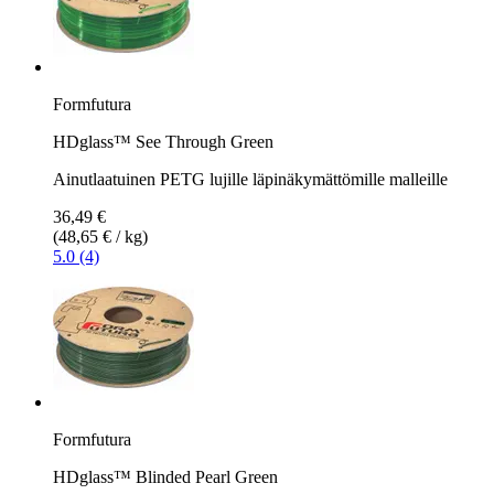
Formfutura
HDglass™ See Through Green
Ainutlaatuinen PETG lujille läpinäkymättömille malleille
36,49 €
(48,65 € / kg)
5.0 (4)
Formfutura
HDglass™ Blinded Pearl Green