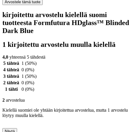
Arvostele tämä tuote
kirjoitettu arvostelu kielellä suomi
tuotteesta Formfutura HDglass™ Blinded
Dark Blue
1 kirjoitettu arvostelu muulla kielellä
4,0
yhteensä 5 tähdestä
5 tähteä
1
(50%)
4 tähteä
0
(0%)
3 tähteä
1
(50%)
2 tähteä
0
(0%)
1 tähti
0
(0%)
2
arvostelua
Kielellä suomiei ole yhtään kirjoitettua arvostelua, mutta 1 arvostelu
löytyy muulla kielellä.
Näytä