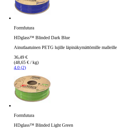
Formfutura
HDglass™ Blinded Dark Blue
Ainutlaatuinen PETG lujille läpinäkymättömille malleille
36,49 €
(48,65 € / kg)
4.0 (2)
Formfutura
HDglass™ Blinded Light Green