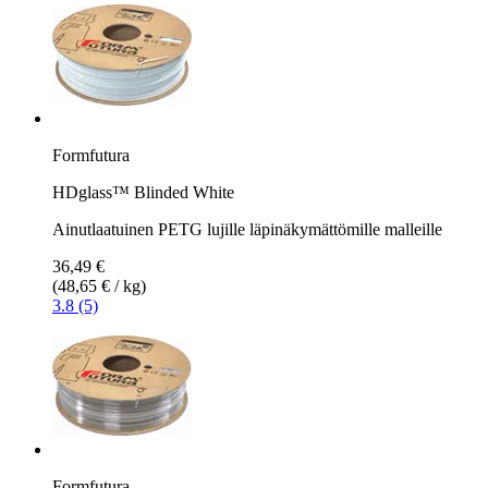
Formfutura
HDglass™ Blinded White
Ainutlaatuinen PETG lujille läpinäkymättömille malleille
36,49 €
(48,65 € / kg)
3.8 (5)
Formfutura