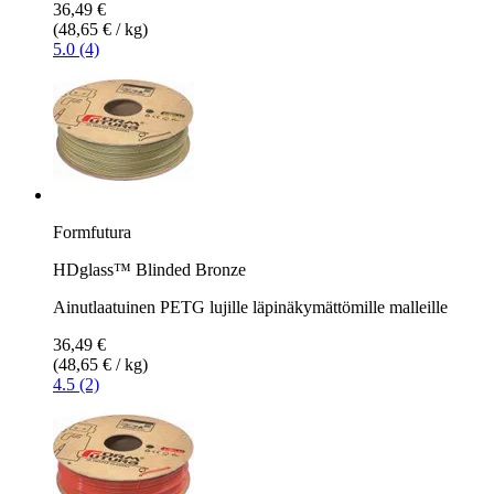
36,49 €
(48,65 € / kg)
5.0 (4)
Formfutura
HDglass™ Blinded Bronze
Ainutlaatuinen PETG lujille läpinäkymättömille malleille
36,49 €
(48,65 € / kg)
4.5 (2)