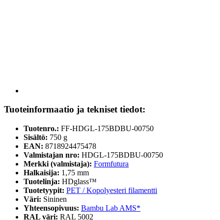
Tuoteinformaatio ja tekniset tiedot:
Tuotenro.:
FF-HDGL-175BDBU-00750
Sisältö:
750 g
EAN:
8718924475478
Valmistajan nro:
HDGL-175BDBU-00750
Merkki (valmistaja):
Formfutura
Halkaisija:
1,75 mm
Tuotelinja:
HDglass™
Tuotetyypit:
PET / Kopolyesteri filamentti
Väri:
Sininen
Yhteensopivuus:
Bambu Lab AMS*
RAL väri:
RAL 5002