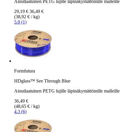
Ainutlaatuinen PETG lujille läpinäkymättömille malleille
29,19 €
36,49 €
(38,92 € / kg)
5.0 (1)
Formfutura
HDglass™ See Through Blue
Ainutlaatuinen PETG lujille läpinäkymättömille malleille
36,49 €
(48,65 € / kg)
4.3 (6)