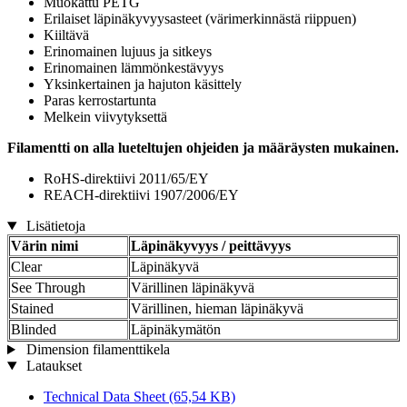
Muokattu PETG
Erilaiset läpinäkyvyysasteet (värimerkinnästä riippuen)
Kiiltävä
Erinomainen lujuus ja sitkeys
Erinomainen lämmönkestävyys
Yksinkertainen ja hajuton käsittely
Paras kerrostartunta
Melkein viivytyksettä
Filamentti on alla lueteltujen ohjeiden ja määräysten mukainen.
RoHS-direktiivi 2011/65/EY
REACH-direktiivi 1907/2006/EY
Lisätietoja
Värin nimi
Läpinäkyvyys / peittävyys
Clear
Läpinäkyvä
See Through
Värillinen läpinäkyvä
Stained
Värillinen, hieman läpinäkyvä
Blinded
Läpinäkymätön
Dimension filamenttikela
Lataukset
Technical Data Sheet
(65,54 KB)