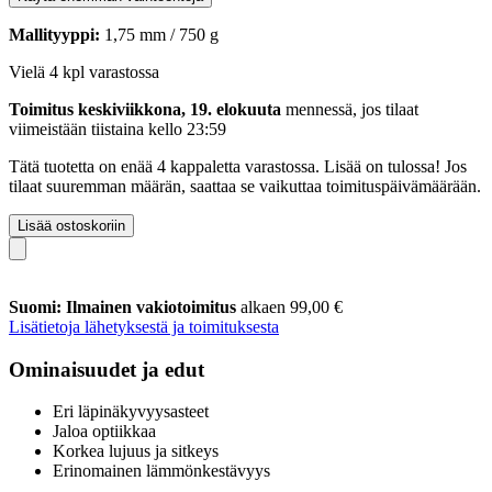
Mallityyppi:
1,75 mm / 750 g
Vielä 4 kpl varastossa
Toimitus keskiviikkona, 19. elokuuta
mennessä, jos tilaat
viimeistään
tiistaina kello 23:59
Tätä tuotetta on enää 4 kappaletta varastossa. Lisää on tulossa! Jos
tilaat suuremman määrän, saattaa se vaikuttaa toimituspäivämäärään.
Lisää ostoskoriin
Suomi: Ilmainen vakiotoimitus
alkaen 99,00 €
Lisätietoja lähetyksestä ja toimituksesta
Ominaisuudet ja edut
Eri läpinäkyvyysasteet
Jaloa optiikkaa
Korkea lujuus ja sitkeys
Erinomainen lämmönkestävyys