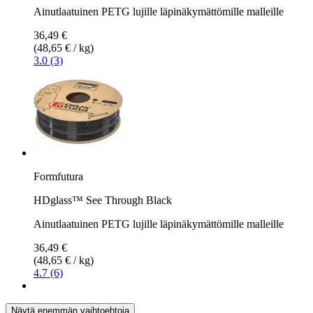
Ainutlaatuinen PETG lujille läpinäkymättömille malleille
36,49 €
(48,65 € / kg)
3.0 (3)
Formfutura
HDglass™ See Through Black
Ainutlaatuinen PETG lujille läpinäkymättömille malleille
36,49 €
(48,65 € / kg)
4.7 (6)
Näytä enemmän vaihtoehtoja