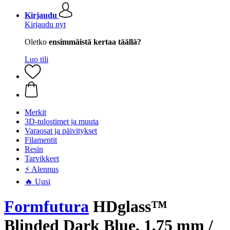
Kirjaudu
Kirjaudu nyt
Oletko
ensimmäistä kertaa täällä?
Luo tili
Merkit
3D-tulostimet ja muuta
Varaosat ja päivitykset
Filamentit
Resin
Tarvikkeet
⚡ Alennus
🔥 Uusi
Formfutura
HDglass™
Blinded Dark Blue, 1,75 mm /