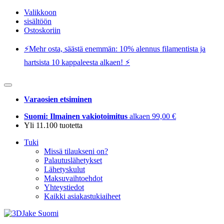
Valikkoon
sisältöön
Ostoskoriin
⚡️Mehr osta, säästä enemmän: 10% alennus filamentista ja
hartsista 10 kappaleesta alkaen! ⚡️
Varaosien etsiminen
Suomi: Ilmainen vakiotoimitus
alkaen 99,00 €
Yli 11.100 tuotetta
Tuki
Missä tilaukseni on?
Palautuslähetykset
Lähetyskulut
Maksuvaihtoehdot
Yhteystiedot
Kaikki asiakastukiaiheet