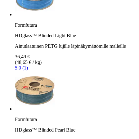
Formfutura
HDglass™ Blinded Light Blue
Ainutlaatuinen PETG lujille läpinäkymättömille malleille
36,49 €
(48,65 € / kg)
5.0 (1)
Formfutura
HDglass™ Blinded Pearl Blue