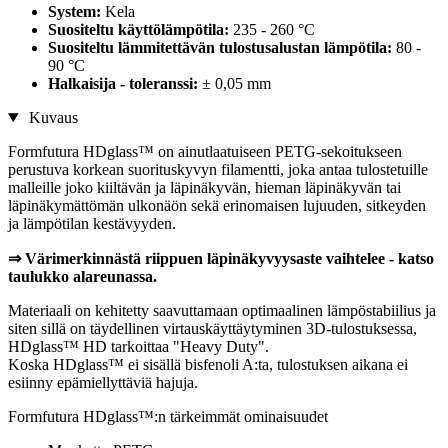
System:
Kela
Suositeltu käyttölämpötila:
235 - 260 °C
Suositeltu lämmitettävän tulostusalustan lämpötila:
80 -
90 °C
Halkaisija - toleranssi:
± 0,05 mm
Kuvaus
Formfutura HDglass™ on ainutlaatuiseen PETG-sekoitukseen
perustuva korkean suorituskyvyn filamentti, joka antaa tulostetuille
malleille joko kiiltävän ja läpinäkyvän, hieman läpinäkyvän tai
läpinäkymättömän ulkonäön sekä erinomaisen lujuuden, sitkeyden
ja lämpötilan kestävyyden.
⇒ Värimerkinnästä riippuen läpinäkyvyysaste vaihtelee - katso
taulukko alareunassa.
Materiaali on kehitetty saavuttamaan optimaalinen lämpöstabiilius ja
siten sillä on täydellinen virtauskäyttäytyminen 3D-tulostuksessa,
HDglass™ HD tarkoittaa "Heavy Duty".
Koska HDglass™ ei sisällä bisfenoli A:ta, tulostuksen aikana ei
esiinny epämiellyttäviä hajuja.
Formfutura HDglass™:n tärkeimmät ominaisuudet