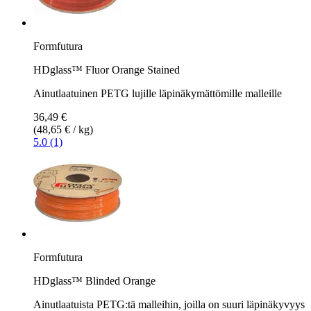
Formfutura
HDglass™ Fluor Orange Stained
Ainutlaatuinen PETG lujille läpinäkymättömille malleille
36,49 €
(48,65 € / kg)
5.0 (1)
Formfutura
HDglass™ Blinded Orange
Ainutlaatuista PETG:tä malleihin, joilla on suuri läpinäkyvyys