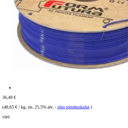
36,49 €
(
48,65 € / kg
, sis. 25,5% alv.
-
plus toimituskulut
)
väri: