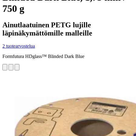
750 g
Ainutlaatuinen PETG lujille
läpinäkymättömille malleille
2 tuotearvostelua
Formfutura HDglass™ Blinded Dark Blue