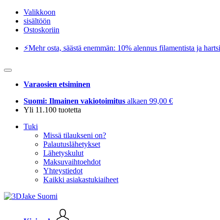
Valikkoon
sisältöön
Ostoskoriin
⚡️Mehr osta, säästä enemmän: 10% alennus filamentista ja hartsi
Varaosien etsiminen
Suomi: Ilmainen vakiotoimitus
alkaen 99,00 €
Yli 11.100 tuotetta
Tuki
Missä tilaukseni on?
Palautuslähetykset
Lähetyskulut
Maksuvaihtoehdot
Yhteystiedot
Kaikki asiakastukiaiheet