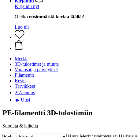
Kirjaudu
Kirjaudu nyt
Oletko
ensimmäistä kertaa täällä?
Luo tili
Merkit
3D-tulostimet ja muuta
Varaosat ja päivitykset
Filamentit
Resin
Tarvikkeet
⚡ Alennus
🔥 Uusi
PE-filamentti 3D-tulostimiin
Suodata & lajitella
Hinta
Merkit (valmistajat)
Halkaisij