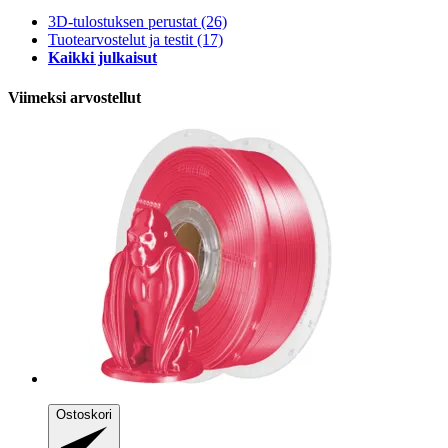
3D-tulostuksen perustat
(26)
Tuotearvostelut ja testit
(17)
Kaikki julkaisut
Viimeksi arvostellut
Ostoskori