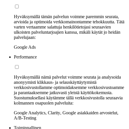
Hyväksymällä tämän palvelun voimme paremmin seurata,
arvioida ja optimoida verkkomainontamme tehokkuutta. Tätä
varten vertaamme salattuja henkilötietojasi seuraavien
ulkoisten palveluntarjoajien kanssa, mikäli käytät jo heidän
palvelujaan:
Google Ads
Performance
Hyväksymällä nämä palvelut voimme seurata ja analysoida
anonyymisti klikkaus- ja selauskäyttäytymistä
verkkosivustollamme optimoidaksemme verkkosivustoamme
ja parantaaksemme jatkuvasti yleistä käyttökokemusta.
Suostumuksellasi käytämme tällä verkkosivustolla seuraavia
kolmannen osapuolen palveluita:
Google Analytics, Clarity, Google asiakkaiden arvostelut,
A/B-Testing
Toiminnallinen