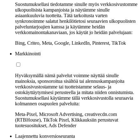
Suostumuksellasi tiedotamme sinulle myös verkkosivustomme
ulkopuolisista kampanjoista ja näytämme sinulle
asiaankuuluvia tuotteita. Tätä tarkoitusta varten
synkronoimme salatut henkilötietosi seuraavien ulkopuolisten
palveluntarjoajien kanssa ja käytämme heidän
verkkomainontakanaviaan, jos käytät jo heidän palvelujaan:
Bing, Criteo, Meta, Google, LinkedIn, Pinterest, TikTok
Markkinointi
Hyväksymällä nämä palvelut voimme näyttää sinulle
mainoksia, sponsoroitua sisältöä tai alennuskampanjoita
verkkosivustostamme tai tuotteistamme selaus- ja
ostokäyttäytymisesi perusteella ja mitata niiden onnistumista.
Suostumuksellasi käytämme tällä verkkosivustolla seuraavia
kolmannen osapuolen palveluita:
Meta-Pixel, Microsoft Advertising, creativecdn.com
(RTBHouse), TikTok Pixel, Klikkauksiin perustuvat
tuotesuositukset, Ads Defender
Laajennettu konversioseuranta