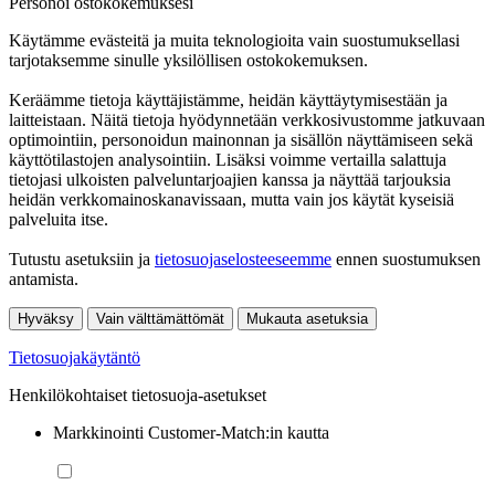
Personoi ostokokemuksesi
Käytämme evästeitä ja muita teknologioita vain suostumuksellasi
tarjotaksemme sinulle yksilöllisen ostokokemuksen.
Keräämme tietoja käyttäjistämme, heidän käyttäytymisestään ja
laitteistaan. Näitä tietoja hyödynnetään verkkosivustomme jatkuvaan
optimointiin, personoidun mainonnan ja sisällön näyttämiseen sekä
käyttötilastojen analysointiin. Lisäksi voimme vertailla salattuja
tietojasi ulkoisten palveluntarjoajien kanssa ja näyttää tarjouksia
heidän verkkomainoskanavissaan, mutta vain jos käytät kyseisiä
palveluita itse.
Tutustu asetuksiin ja
tietosuojaselosteeseemme
ennen suostumuksen
antamista.
Hyväksy
Vain välttämättömät
Mukauta asetuksia
Tietosuojakäytäntö
Henkilökohtaiset tietosuoja-asetukset
Markkinointi Customer-Match:in kautta