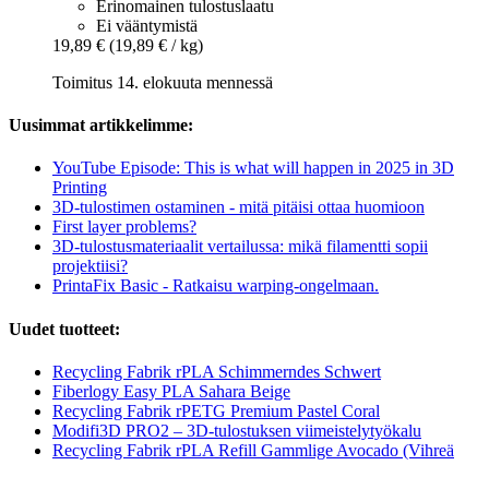
Erinomainen tulostuslaatu
Ei vääntymistä
19,89 €
(19,89 € / kg)
Toimitus 14. elokuuta mennessä
Uusimmat artikkelimme:
YouTube Episode: This is what will happen in 2025 in 3D
Printing
3D-tulostimen ostaminen - mitä pitäisi ottaa huomioon
First layer problems?
3D-tulostusmateriaalit vertailussa: mikä filamentti sopii
projektiisi?
PrintaFix Basic - Ratkaisu warping-ongelmaan.
Uudet tuotteet:
Recycling Fabrik rPLA Schimmerndes Schwert
Fiberlogy Easy PLA Sahara Beige
Recycling Fabrik rPETG Premium Pastel Coral
Modifi3D PRO2 – 3D-tulostuksen viimeistelytyökalu
Recycling Fabrik rPLA Refill Gammlige Avocado (Vihreä