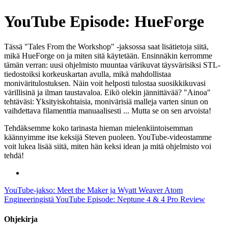
YouTube Episode: HueForge
Tässä "Tales From the Workshop" -jaksossa saat lisätietoja siitä,
mikä HueForge on ja miten sitä käytetään. Ensinnäkin kerromme
tämän verran: uusi ohjelmisto muuntaa värikuvat täysvärisiksi STL-
tiedostoiksi korkeuskartan avulla, mikä mahdollistaa
moniväritulostuksen. Näin voit helposti tulostaa suosikkikuvasi
värillisinä ja ilman taustavaloa. Eikö olekin jännittävää? "Ainoa"
tehtäväsi: Yksityiskohtaisia, monivärisiä malleja varten sinun on
vaihdettava filamenttia manuaalisesti ... Mutta se on sen arvoista!
Tehdäksemme koko tarinasta hieman mielenkiintoisemman
käännyimme itse keksijä Steven puoleen. YouTube-videostamme
voit lukea lisää siitä, miten hän keksi idean ja mitä ohjelmisto voi
tehdä!
YouTube-jakso: Meet the Maker ja Wyatt Weaver Atom
Engineeringistä
YouTube Episode: Neptune 4 & 4 Pro Review
Ohjekirja