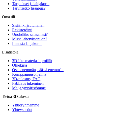
Tarjoukset ja lahjakortit
Tarvitsetko lisäapua?
Oma tili
Sisäänkirjautuminen
Rekisteröinti
Unohditko salasanasi?
Missä lähetykseni on?
Lunasta lahjakortti
Lisätietoja
3DJake materiaaliprofiilit
Ohjekirja
Osta enemmän, säästä enemmän
Kumppanuusohjelma
3D-tulostus, FAQ
FabLabs tukeminen
Me ja ympäristömme
Tietoa 3DJakesta
Yhtiöryhmämme
Yhteystiedot