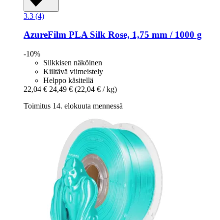
3.3 (4)
AzureFilm
PLA Silk Rose, 1,75 mm / 1000 g
-10%
Silkkisen näköinen
Kiiltävä viimeistely
Helppo käsitellä
22,04 €
24,49 €
(22,04 € / kg)
Toimitus 14. elokuuta mennessä