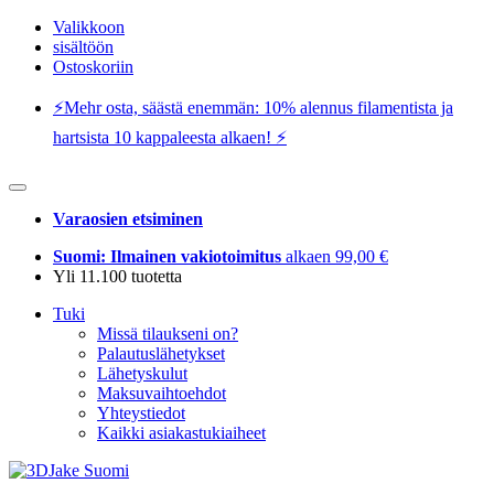
Valikkoon
sisältöön
Ostoskoriin
⚡️Mehr osta, säästä enemmän: 10% alennus filamentista ja
hartsista 10 kappaleesta alkaen! ⚡️
Varaosien etsiminen
Suomi: Ilmainen vakiotoimitus
alkaen 99,00 €
Yli 11.100 tuotetta
Tuki
Missä tilaukseni on?
Palautuslähetykset
Lähetyskulut
Maksuvaihtoehdot
Yhteystiedot
Kaikki asiakastukiaiheet