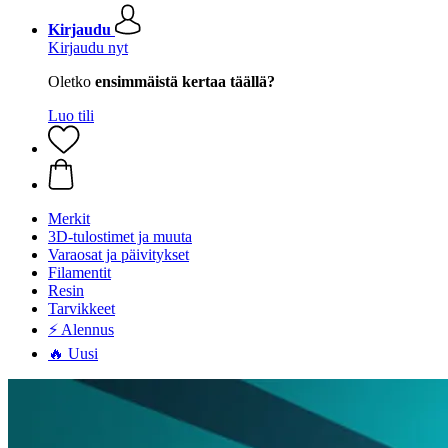
Kirjaudu
Kirjaudu nyt
Oletko
ensimmäistä kertaa täällä?
Luo tili
Merkit
3D-tulostimet ja muuta
Varaosat ja päivitykset
Filamentit
Resin
Tarvikkeet
⚡ Alennus
🔥 Uusi