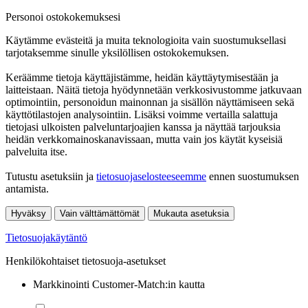
Personoi ostokokemuksesi
Käytämme evästeitä ja muita teknologioita vain suostumuksellasi
tarjotaksemme sinulle yksilöllisen ostokokemuksen.
Keräämme tietoja käyttäjistämme, heidän käyttäytymisestään ja
laitteistaan. Näitä tietoja hyödynnetään verkkosivustomme jatkuvaan
optimointiin, personoidun mainonnan ja sisällön näyttämiseen sekä
käyttötilastojen analysointiin. Lisäksi voimme vertailla salattuja
tietojasi ulkoisten palveluntarjoajien kanssa ja näyttää tarjouksia
heidän verkkomainoskanavissaan, mutta vain jos käytät kyseisiä
palveluita itse.
Tutustu asetuksiin ja
tietosuojaselosteeseemme
ennen suostumuksen
antamista.
Hyväksy
Vain välttämättömät
Mukauta asetuksia
Tietosuojakäytäntö
Henkilökohtaiset tietosuoja-asetukset
Markkinointi Customer-Match:in kautta