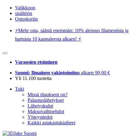
Valikkoon
sisältöön
Ostoskoriin
⚡️Mehr osta, säästä enemmän: 10% alennus filamentista ja
hartsista 10 kappaleesta alkaen! ⚡️
Varaosien etsiminen
Suomi: Ilmainen vakiotoimitus
alkaen 99,00 €
Yli 11.100 tuotetta
Tuki
Missä tilaukseni on?
Palautuslähetykset
Lähetyskulut
Maksuvaihtoehdot
Yhteystiedot
Kaikki asiakastukiaiheet