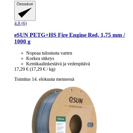
Ostoskori
4.8 (6)
eSUN
PETG+HS Fire Engine Red, 1,75 mm /
1000 g
Nopeaa tulostusta varten
Korkea sitkeys
Kemikaalinkestävä ja vedenpitävä
17,29 €
(17,29 € / kg)
Toimitus 14. elokuuta mennessä