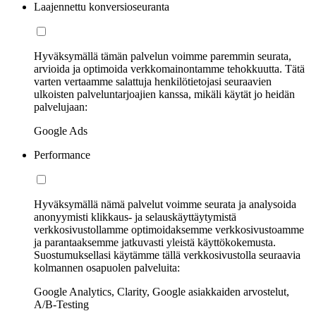
Laajennettu konversioseuranta
Hyväksymällä tämän palvelun voimme paremmin seurata,
arvioida ja optimoida verkkomainontamme tehokkuutta. Tätä
varten vertaamme salattuja henkilötietojasi seuraavien
ulkoisten palveluntarjoajien kanssa, mikäli käytät jo heidän
palvelujaan:
Google Ads
Performance
Hyväksymällä nämä palvelut voimme seurata ja analysoida
anonyymisti klikkaus- ja selauskäyttäytymistä
verkkosivustollamme optimoidaksemme verkkosivustoamme
ja parantaaksemme jatkuvasti yleistä käyttökokemusta.
Suostumuksellasi käytämme tällä verkkosivustolla seuraavia
kolmannen osapuolen palveluita:
Google Analytics, Clarity, Google asiakkaiden arvostelut,
A/B-Testing