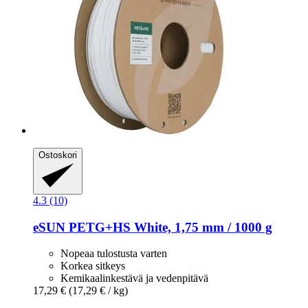
Ostoskori
4.3 (10)
eSUN
PETG+HS White, 1,75 mm / 1000 g
Nopeaa tulostusta varten
Korkea sitkeys
Kemikaalinkestävä ja vedenpitävä
17,29 €
(17,29 € / kg)