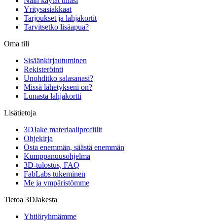
Näin käytät tiliäsi
Yritysasiakkaat
Tarjoukset ja lahjakortit
Tarvitsetko lisäapua?
Oma tili
Sisäänkirjautuminen
Rekisteröinti
Unohditko salasanasi?
Missä lähetykseni on?
Lunasta lahjakortti
Lisätietoja
3DJake materiaaliprofiilit
Ohjekirja
Osta enemmän, säästä enemmän
Kumppanuusohjelma
3D-tulostus, FAQ
FabLabs tukeminen
Me ja ympäristömme
Tietoa 3DJakesta
Yhtiöryhmämme