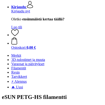
Kirjaudu
Kirjaudu nyt
Oletko
ensimmäistä kertaa täällä?
Luo tili
Ostoskori
0,00 €
Merkit
3D-tulostimet ja muuta
Varaosat ja päivitykset
Filamentit
Resin
Tarvikkeet
⚡ Alennus
🔥 Uusi
eSUN PETG-HS filamentti