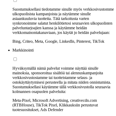
Suostumuksellasi tiedotamme sinulle myös verkkosivustomme
ulkopuolisista kampanjoista ja näytämme sinulle
asiaankuuluvia tuotteita. Tätä tarkoitusta varten
synkronoimme salatut henkilötietosi seuraavien ulkopuolisten
palveluntarjoajien kanssa ja käytämme heidän
verkkomainontakanaviaan, jos käytät jo heidän palvelujaan:
Bing, Criteo, Meta, Google, LinkedIn, Pinterest, TikTok
Markkinointi
Hyväksymällä nämä palvelut voimme näyttää sinulle
mainoksia, sponsoroitua sisältöä tai alennuskampanjoita
verkkosivustostamme tai tuotteistamme selaus- ja
ostokäyttäytymisesi perusteella ja mitata niiden onnistumista.
Suostumuksellasi käytämme tällä verkkosivustolla seuraavia
kolmannen osapuolen palveluita:
Meta-Pixel, Microsoft Advertising, creativecdn.com
(RTBHouse), TikTok Pixel, Klikkauksiin perustuvat
tuotesuositukset, Ads Defender