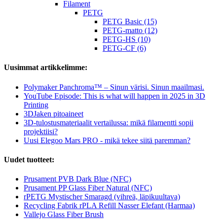
Filament
PETG
PETG Basic (15)
PETG-matto (12)
PETG-HS (10)
PETG-CF (6)
Uusimmat artikkelimme:
Polymaker Panchroma™ – Sinun värisi. Sinun maailmasi.
YouTube Episode: This is what will happen in 2025 in 3D
Printing
3DJaken pitoaineet
3D-tulostusmateriaalit vertailussa: mikä filamentti sopii
projektiisi?
Uusi Elegoo Mars PRO - mikä tekee siitä paremman?
Uudet tuotteet:
Prusament PVB Dark Blue (NFC)
Prusament PP Glass Fiber Natural (NFC)
rPETG Mystischer Smaragd (vihreä, läpikuultava)
Recycling Fabrik rPLA Refill Nasser Elefant (Harmaa)
Vallejo Glass Fiber Brush