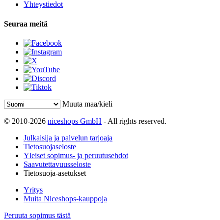
Yhteystiedot
Seuraa meitä
Muuta maa/kieli
© 2010-2026
niceshops GmbH
- All rights reserved.
Julkaisija ja palvelun tarjoaja
Tietosuojaseloste
Yleiset sopimus- ja peruutusehdot
Saavutettavuusseloste
Tietosuoja-asetukset
Yritys
Muita Niceshops-kauppoja
Peruuta sopimus tästä