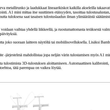
a metallirunko ja laadukkaat lineaarikiskot kaikilla akseleilla takaavat 
ti. A1 mini mittaa itse suuttimen etäisyyden, tasoittaa tulostusalustan, 
mutta tuloksena saat tasaisen tulostuslaadun ilman ylimääräistä säätämistä
aan vaihtaa yhdellä liikkeellä, ja ruostumattomasta teräksestä valmis
päivityksiä.
tta joko suoraan laitteen näytöltä tai mobiilisovelluksella. Lisäksi Ba
e -järjestelmä mahdollistaa jopa neljän värin tulostamisen myös A1 min
ulostimista 3D-tulostuksen aloittamiseen. Automaattinen kalibrointi, 
htoehtoa, tätä parempaa on vaikea löytää.