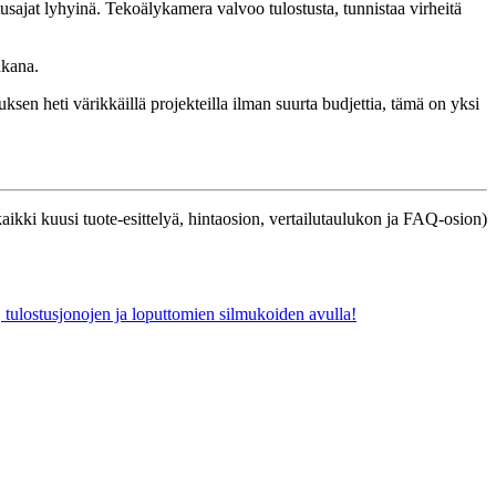
usajat lyhyinä. Tekoälykamera valvoo tulostusta, tunnistaa virheitä
ukana.
n heti värikkäillä projekteilla ilman suurta budjettia, tämä on yksi
aikki kuusi tuote-esittelyä, hintaosion, vertailutaulukon ja FAQ-osion)
 tulostusjonojen ja loputtomien silmukoiden avulla!