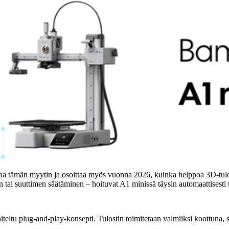
 tämän myytin ja osoittaa myös vuonna 2026, kuinka helppoa 3D-tulostu
 tai suuttimen säätäminen – hoituvat A1 minissä täysin automaattisesti ta
nniteltu plug-and-play-konsepti. Tulostin toimitetaan valmiiksi koottun