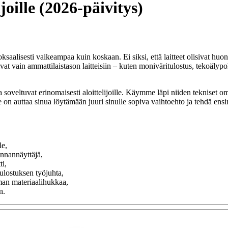
ijoille (2026-päivitys)
aalisesti vaikeampaa kuin koskaan. Ei siksi, että laitteet olisivat huo
ivat vain ammattilaistason laitteisiin – kuten moniväritulostus, tekoäly
a soveltuvat erinomaisesti aloittelijoille. Käymme läpi niiden tekniset o
n auttaa sinua löytämään juuri sinulle sopiva vaihtoehto ja tehdä ens
le,
nnannäyttäjä,
i,
ulostuksen työjuhta,
an materiaalihukkaa,
n.