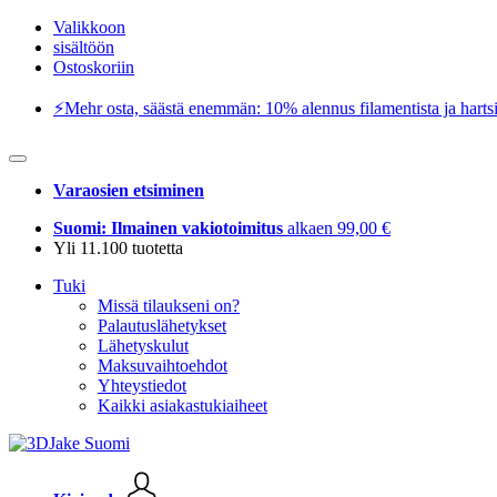
Valikkoon
sisältöön
Ostoskoriin
⚡️Mehr osta, säästä enemmän: 10% alennus filamentista ja hartsi
Varaosien etsiminen
Suomi: Ilmainen vakiotoimitus
alkaen 99,00 €
Yli 11.100 tuotetta
Tuki
Missä tilaukseni on?
Palautuslähetykset
Lähetyskulut
Maksuvaihtoehdot
Yhteystiedot
Kaikki asiakastukiaiheet