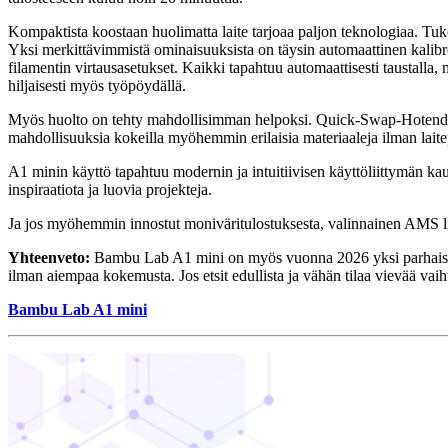
Kompaktista koostaan huolimatta laite tarjoaa paljon teknologiaa. Tukev
Yksi merkittävimmistä ominaisuuksista on täysin automaattinen kalibroin
filamentin virtausasetukset. Kaikki tapahtuu automaattisesti taustalla, 
hiljaisesti myös työpöydällä.
Myös huolto on tehty mahdollisimman helpoksi. Quick-Swap-Hotend void
mahdollisuuksia kokeilla myöhemmin erilaisia materiaaleja ilman laite
A1 minin käyttö tapahtuu modernin ja intuitiivisen käyttöliittymän kau
inspiraatiota ja luovia projekteja.
Ja jos myöhemmin innostut moniväritulostuksesta, valinnainen AMS lit
Yhteenveto:
Bambu Lab A1 mini on myös vuonna 2026 yksi parhaista t
ilman aiempaa kokemusta. Jos etsit edullista ja vähän tilaa vievää vai
Bambu Lab A1 mini