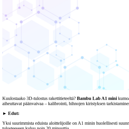
Kuulostaako 3D-tulostus rakettitieteeltä?
Bambu Lab A1 mini
kumoaa
aiheuttavat päänvaivaa – kalibrointi, hihnojen kiristyksen tarkistaminen
► Edut:
Yksi suurimmista eduista aloittelijoille on A1 minin huolellisesti suu
tulosteeseen kuluu noin 20 minuuttia.