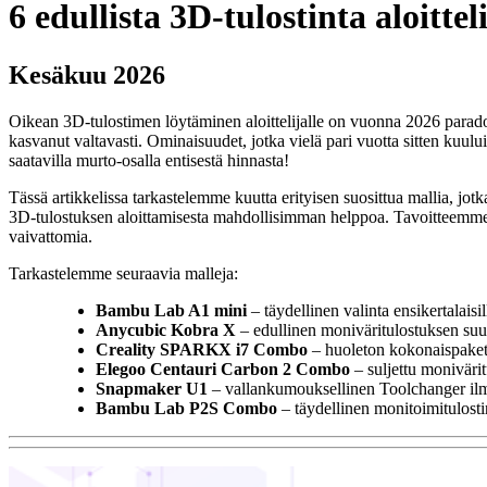
6 edullista 3D-tulostinta aloittel
Kesäkuu 2026
Oikean 3D-tulostimen löytäminen aloittelijalle on vuonna 2026 paradoks
kasvanut valtavasti. Ominaisuudet, jotka vielä pari vuotta sitten kuulu
saatavilla murto-osalla entisestä hinnasta!
Tässä artikkelissa tarkastelemme kuutta erityisen suosittua mallia, jotk
3D-tulostuksen aloittamisesta mahdollisimman helppoa. Tavoitteemme o
vaivattomia.
Tarkastelemme seuraavia malleja:
Bambu Lab A1 mini
– täydellinen valinta ensikertalaisil
Anycubic Kobra X
– edullinen moniväritulostuksen suu
Creality SPARKX i7 Combo
– huoleton kokonaispakett
Elegoo Centauri Carbon 2 Combo
– suljettu monivärit
Snapmaker U1
– vallankumouksellinen Toolchanger ilm
Bambu Lab P2S Combo
– täydellinen monitoimitulosti