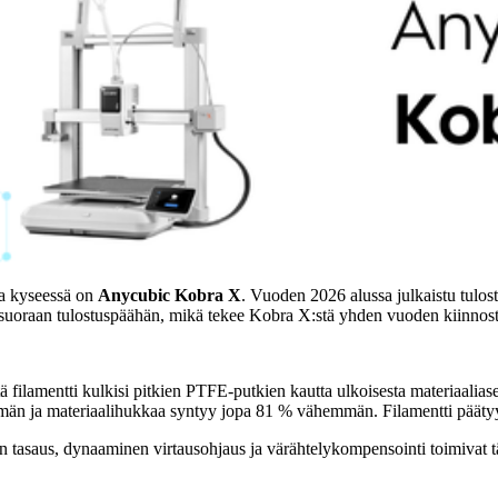
ta kyseessä on
Anycubic Kobra X
. Vuoden 2026 alussa julkaistu tulosti
suoraan tulostuspäähän, mikä tekee Kobra X:stä yhden vuoden kiinnostav
ilamentti kulkisi pitkien PTFE-putkien kautta ulkoisesta materiaaliasem
än ja materiaalihukkaa syntyy jopa 81 % vähemmän. Filamentti päätyy 
 tasaus, dynaaminen virtausohjaus ja värähtelykompensointi toimivat täy