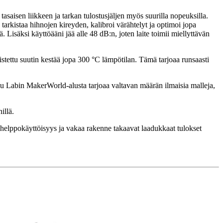
tasaisen liikkeen ja tarkan tulostusjäljen myös suurilla nopeuksilla.
tarkistaa hihnojen kireyden, kalibroi värähtelyt ja optimoi jopa
. Lisäksi käyttöääni jää alle 48 dB:n, joten laite toimii miellyttävän
tettu suutin kestää jopa 300 °C lämpötilan. Tämä tarjoaa runsaasti
mbu Labin MakerWorld-alusta tarjoaa valtavan määrän ilmaisia malleja,
illä.
helppokäyttöisyys ja vakaa rakenne takaavat laadukkaat tulokset