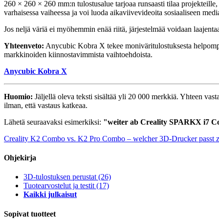
260 × 260 × 260 mm:n tulostusalue tarjoaa runsaasti tilaa projekteille
varhaisessa vaiheessa ja voi luoda aikaviivevideoita sosiaaliseen medi
Jos neljä väriä ei myöhemmin enää riitä, järjestelmää voidaan laajen
Yhteenveto:
Anycubic Kobra X tekee moniväritulostuksesta helpompaa j
markkinoiden kiinnostavimmista vaihtoehdoista.
Anycubic Kobra X
Huomio:
Jäljellä oleva teksti sisältää yli 20 000 merkkiä. Yhteen va
ilman, että vastaus katkeaa.
Lähetä seuraavaksi esimerkiksi:
"weiter ab Creality SPARKX i7 
Creality K2 Combo vs. K2 Pro Combo – welcher 3D-Drucker passt z
Ohjekirja
3D-tulostuksen perustat
(26)
Tuotearvostelut ja testit
(17)
Kaikki julkaisut
Sopivat tuotteet