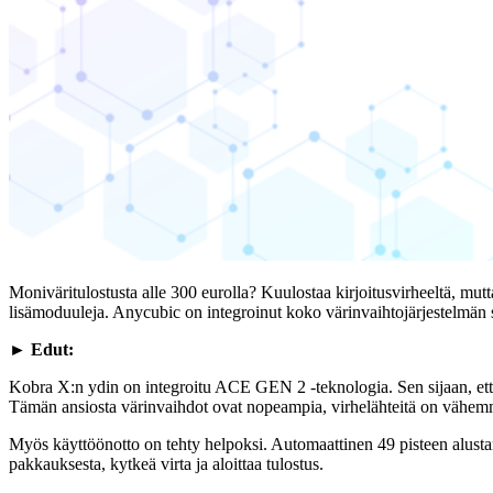
Moniväritulostusta alle 300 eurolla? Kuulostaa kirjoitusvirheeltä, mut
lisämoduuleja. Anycubic on integroinut koko värinvaihtojärjestelmän 
► Edut:
Kobra X:n ydin on integroitu ACE GEN 2 -teknologia. Sen sijaan, että f
Tämän ansiosta värinvaihdot ovat nopeampia, virhelähteitä on vähemm
Myös käyttöönotto on tehty helpoksi. Automaattinen 49 pisteen alustan
pakkauksesta, kytkeä virta ja aloittaa tulostus.