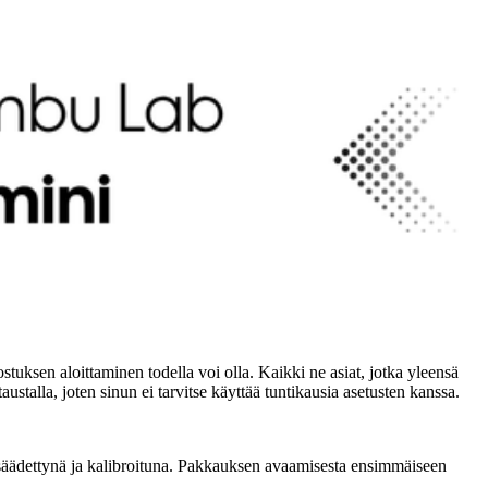
ksen aloittaminen todella voi olla. Kaikki ne asiat, jotka yleensä
ustalla, joten sinun ei tarvitse käyttää tuntikausia asetusten kanssa.
a, säädettynä ja kalibroituna. Pakkauksen avaamisesta ensimmäiseen