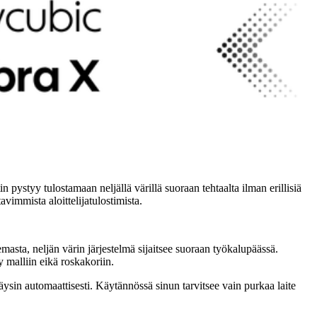
n pystyy tulostamaan neljällä värillä suoraan tehtaalta ilman erillisiä
immista aloittelijatulostimista.
asta, neljän värin järjestelmä sijaitsee suoraan työkalupäässä.
malliin eikä roskakoriin.
sin automaattisesti. Käytännössä sinun tarvitsee vain purkaa laite