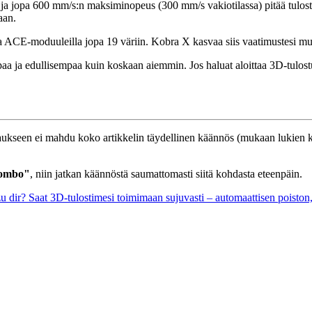
, ja jopa 600 mm/s:n maksiminopeus (300 mm/s vakiotilassa) pitää tulost
aan.
taa ACE-moduuleilla jopa 19 väriin. Kobra X kasvaa siis vaatimustesi m
a edullisempaa kuin koskaan aiemmin. Jos haluat aloittaa 3D-tulostukse
staukseen ei mahdu koko artikkelin täydellinen käännös (mukaan lukien k
Combo"
, niin jatkan käännöstä saumattomasti siitä kohdasta eteenpäin.
u dir?
Saat 3D-tulostimesi toimimaan sujuvasti – automaattisen poiston,