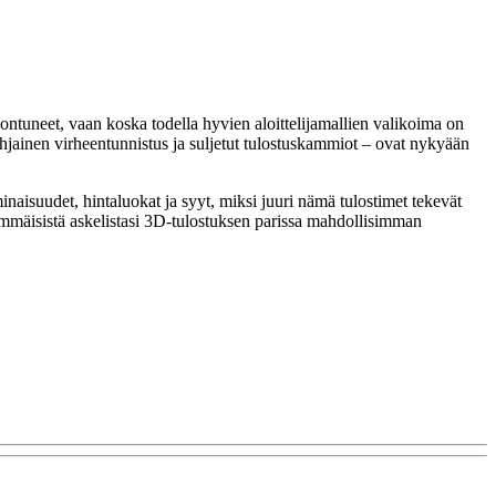
nontuneet, vaan koska todella hyvien aloittelijamallien valikoima on
pohjainen virheentunnistus ja suljetut tulostuskammiot – ovat nykyään
minaisuudet, hintaluokat ja syyt, miksi juuri nämä tulostimet tekevät
immäisistä askelistasi 3D-tulostuksen parissa mahdollisimman