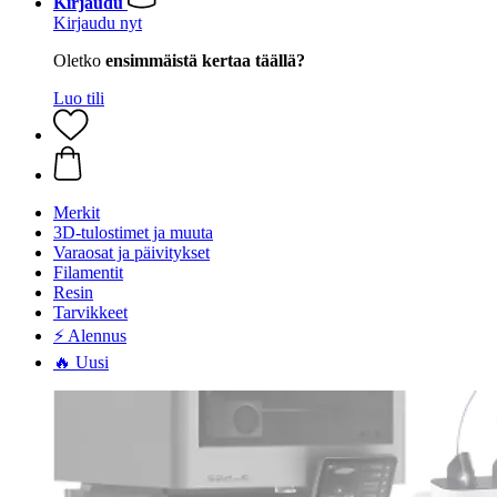
Kirjaudu
Kirjaudu nyt
Oletko
ensimmäistä kertaa täällä?
Luo tili
Merkit
3D-tulostimet ja muuta
Varaosat ja päivitykset
Filamentit
Resin
Tarvikkeet
⚡ Alennus
🔥 Uusi