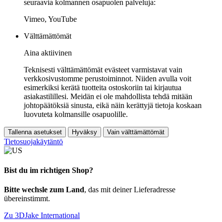
seuraavia kolmannen osapuolen palveluja:
Vimeo, YouTube
Välttämättömät
Aina aktiivinen
Teknisesti välttämättömät evästeet varmistavat vain
verkkosivustomme perustoiminnot. Niiden avulla voit
esimerkiksi kerätä tuotteita ostoskoriin tai kirjautua
asiakastilillesi. Meidän ei ole mahdollista tehdä mitään
johtopäätöksiä sinusta, eikä näin kerättyjä tietoja koskaan
luovuteta kolmansille osapuolille.
Tallenna asetukset
Hyväksy
Vain välttämättömät
Tietosuojakäytäntö
Bist du im richtigen Shop?
Bitte wechsle zum Land
, das mit deiner Lieferadresse
übereinstimmt.
Zu 3DJake International