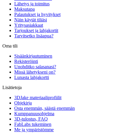
Lähetys ja toimitus
Maksutapa
Palautukset ja hyvitykset
Näin käytät tiliäsi
Yritysasiakkaat
Tarjoukset ja lahjakortit
Tarvitsetko lisäapua?
Oma tili
Sisäänkirjautuminen
Rekisteröinti
Unohditko salasanasi?
Missä lähetykseni on?
Lunasta lahjakortti
Lisätietoja
3DJake materiaaliprofiilit
Ohjekirja
Osta enemmän, säästä enemmän
Kumppanuusohjelma
3D-tulostus, FAQ
FabLabs tukeminen
Me ja ympäristömme