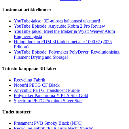
Uusimmat artikkelimme:
YouTube-jakso: 3D-tulosta haluamasi tekstuuri!
YouTube Episode: Anycubic Kobra 2 Pro Review
YouTube-jakso: Meet the Maker ja Wyatt Weaver Atom
Engineeringistä
Huippuluokan FDM 3D-tulostimet alle 1000 €! (2025
Edition)
YouTube Episode: Polymaker PolyDryer: Revolutionising
Filament Drying and Storage!
Tutustu kauppaan 3DJake:
Recycling Fabrik
Nobufil PETG CF Black
Anycubic PETG Translucent Purple
Polymaker Panchroma™ PLA Silk Gold
Spectrum PETG Premium Silver Star
Uudet tuotteet:
Prusament PVB Smoky Black (NFC)
Recycling Fabrik rPLA Gute Nacht (musta)