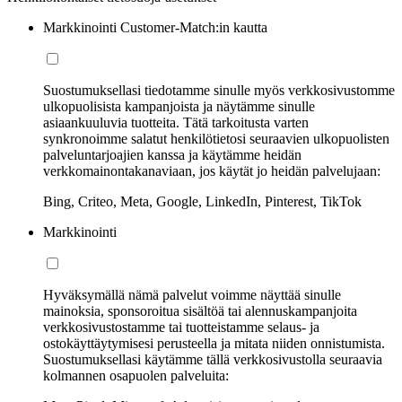
Markkinointi Customer-Match:in kautta
Suostumuksellasi tiedotamme sinulle myös verkkosivustomme
ulkopuolisista kampanjoista ja näytämme sinulle
asiaankuuluvia tuotteita. Tätä tarkoitusta varten
synkronoimme salatut henkilötietosi seuraavien ulkopuolisten
palveluntarjoajien kanssa ja käytämme heidän
verkkomainontakanaviaan, jos käytät jo heidän palvelujaan:
Bing, Criteo, Meta, Google, LinkedIn, Pinterest, TikTok
Markkinointi
Hyväksymällä nämä palvelut voimme näyttää sinulle
mainoksia, sponsoroitua sisältöä tai alennuskampanjoita
verkkosivustostamme tai tuotteistamme selaus- ja
ostokäyttäytymisesi perusteella ja mitata niiden onnistumista.
Suostumuksellasi käytämme tällä verkkosivustolla seuraavia
kolmannen osapuolen palveluita: