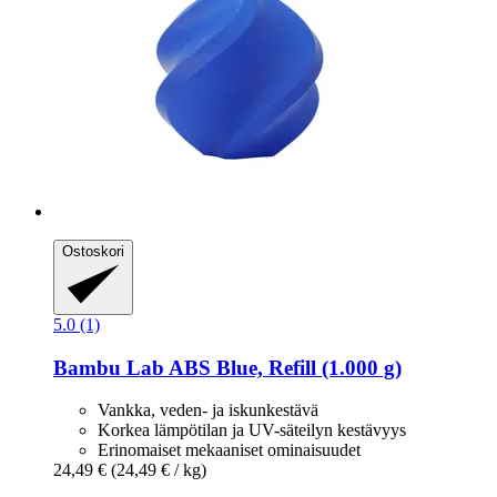
Ostoskori
5.0 (1)
Bambu Lab
ABS Blue, Refill (1.000 g)
Vankka, veden- ja iskunkestävä
Korkea lämpötilan ja UV-säteilyn kestävyys
Erinomaiset mekaaniset ominaisuudet
24,49 €
(24,49 € / kg)