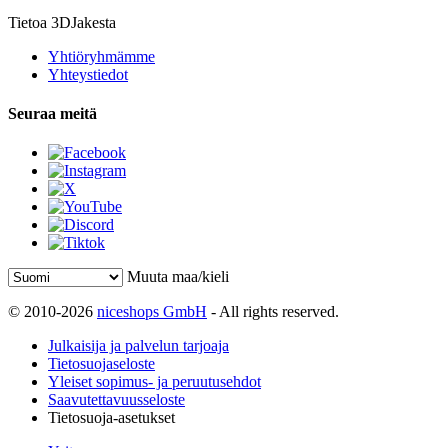
Tietoa 3DJakesta
Yhtiöryhmämme
Yhteystiedot
Seuraa meitä
Muuta maa/kieli
© 2010-2026
niceshops GmbH
- All rights reserved.
Julkaisija ja palvelun tarjoaja
Tietosuojaseloste
Yleiset sopimus- ja peruutusehdot
Saavutettavuusseloste
Tietosuoja-asetukset