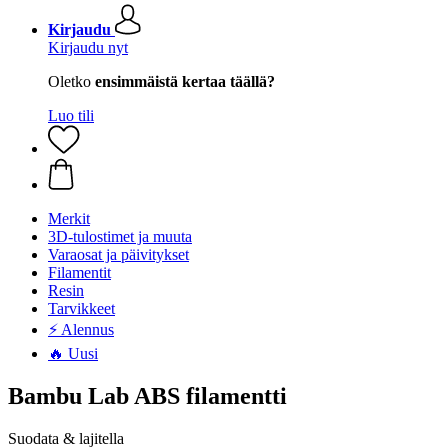
Kirjaudu
Kirjaudu nyt
Oletko
ensimmäistä kertaa täällä?
Luo tili
Merkit
3D-tulostimet ja muuta
Varaosat ja päivitykset
Filamentit
Resin
Tarvikkeet
⚡ Alennus
🔥 Uusi
Bambu Lab ABS filamentti
Suodata & lajitella