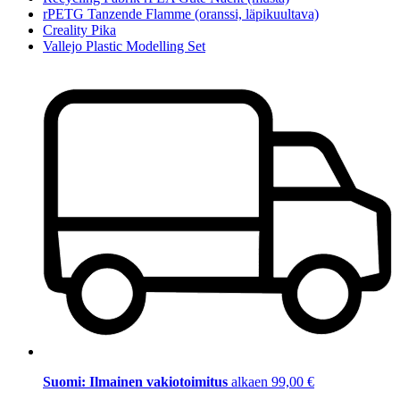
rPETG Tanzende Flamme (oranssi, läpikuultava)
Creality Pika
Vallejo Plastic Modelling Set
Suomi: Ilmainen vakiotoimitus
alkaen 99,00 €