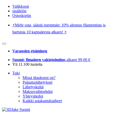
Valikkoon
sisältöön
Ostoskoriin
⚡️Mehr osta, säästä enemmän: 10% alennus filamentista ja
hartsista 10 kappaleesta alkaen! ⚡️
Varaosien etsiminen
Suomi: Ilmainen vakiotoimitus
alkaen 99,00 €
Yli 11.100 tuotetta
Tuki
Missä tilaukseni on?
Palautuslähetykset
Lähetyskulut
Maksuvaihtoehdot
Yhteystiedot
Kaikki asiakastukiaiheet