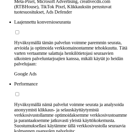
Meta-Pixel, Microsoft Advertising, creativecdn.com
(RTBHouse), TikTok Pixel, Klikkauksiin perustuvat
tuotesuositukset, Ads Defender
Laajennettu konversioseuranta
Hyväksymällä tämän palvelun voimme paremmin seurata,
arvioida ja optimoida verkkomainontamme tehokkuutta. Tätä
varten vertaamme salattuja henkilötietojasi seuraavien
ulkoisten palveluntarjoajien kanssa, mikäli käytät jo heidän
palvelujaan:
Google Ads
Performance
Hyväksymällä nämä palvelut voimme seurata ja analysoida
anonyymisti klikkaus- ja selauskäyttäytymistä
verkkosivustollamme optimoidaksemme verkkosivustoamme
ja parantaaksemme jatkuvasti yleistä käyttökokemusta.
Suostumuksellasi käytämme tällä verkkosivustolla seuraavia
kolmannen osapuolen palveluita: