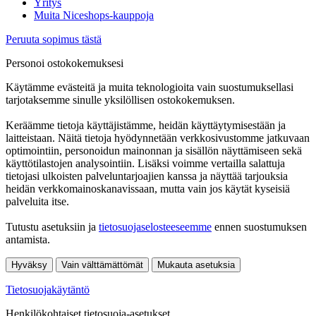
Yritys
Muita Niceshops-kauppoja
Peruuta sopimus tästä
Personoi ostokokemuksesi
Käytämme evästeitä ja muita teknologioita vain suostumuksellasi
tarjotaksemme sinulle yksilöllisen ostokokemuksen.
Keräämme tietoja käyttäjistämme, heidän käyttäytymisestään ja
laitteistaan. Näitä tietoja hyödynnetään verkkosivustomme jatkuvaan
optimointiin, personoidun mainonnan ja sisällön näyttämiseen sekä
käyttötilastojen analysointiin. Lisäksi voimme vertailla salattuja
tietojasi ulkoisten palveluntarjoajien kanssa ja näyttää tarjouksia
heidän verkkomainoskanavissaan, mutta vain jos käytät kyseisiä
palveluita itse.
Tutustu asetuksiin ja
tietosuojaselosteeseemme
ennen suostumuksen
antamista.
Hyväksy
Vain välttämättömät
Mukauta asetuksia
Tietosuojakäytäntö
Henkilökohtaiset tietosuoja-asetukset