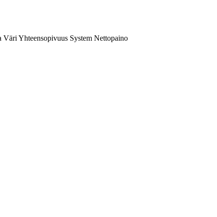
a
Väri
Yhteensopivuus
System
Nettopaino