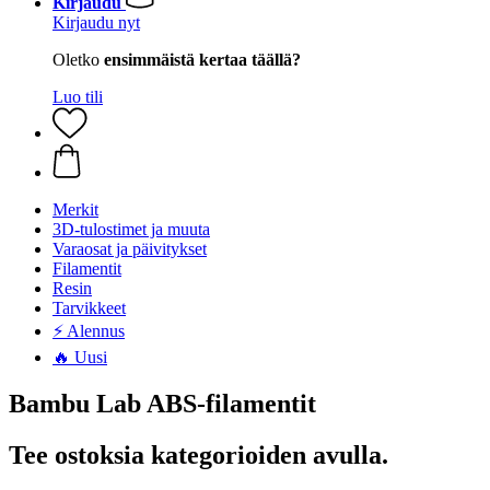
Kirjaudu
Kirjaudu nyt
Oletko
ensimmäistä kertaa täällä?
Luo tili
Merkit
3D-tulostimet ja muuta
Varaosat ja päivitykset
Filamentit
Resin
Tarvikkeet
⚡ Alennus
🔥 Uusi
Bambu Lab ABS-filamentit
Tee ostoksia kategorioiden avulla.