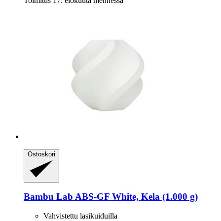
Toimitus 17. elokuuta mennessä
Ostoskori
Bambu Lab
ABS-​GF White, Kela (1.000 g)
Vahvistettu lasikuiduilla