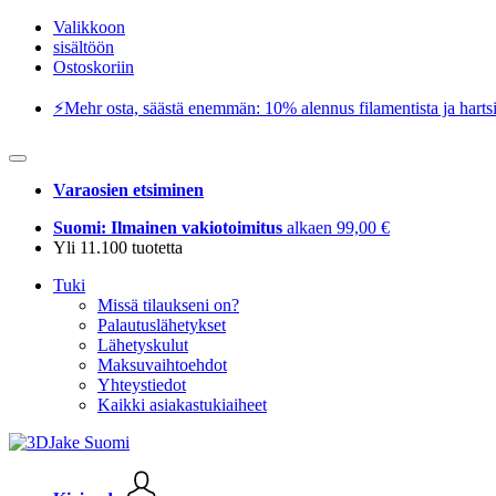
Valikkoon
sisältöön
Ostoskoriin
⚡️Mehr osta, säästä enemmän: 10% alennus filamentista ja hartsi
Varaosien etsiminen
Suomi: Ilmainen vakiotoimitus
alkaen 99,00 €
Yli 11.100 tuotetta
Tuki
Missä tilaukseni on?
Palautuslähetykset
Lähetyskulut
Maksuvaihtoehdot
Yhteystiedot
Kaikki asiakastukiaiheet