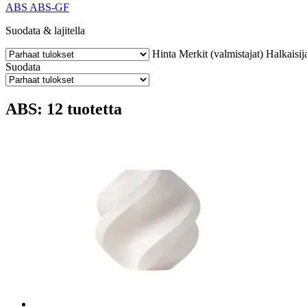
ABS
ABS-GF
Suodata & lajitella
Hinta
Merkit (valmistajat)
Halkaisij
Suodata
ABS: 12 tuotetta