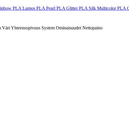
ainbow
PLA Lumos
PLA Pearl
PLA Glitter
PLA Silk Multicolor
PLA 
a
Väri
Yhteensopivuus
System
Ominaisuudet
Nettopaino