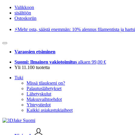
Valikkoon
sisältöön
Ostoskoriin
⚡️Mehr osta, säästä enemmän: 10% alennus filamentista ja hartsi
Varaosien etsiminen
Suomi: Ilmainen vakiotoimitus
alkaen 99,00 €
Yli 11.100 tuotetta
Tuki
Missä tilaukseni on?
Palautuslähetykset
Lähetyskulut
Maksuvaihtoehdot
Yhteystiedot
Kaikki asiakastukiaiheet