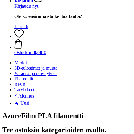
Kirjaudu
Kirjaudu nyt
Oletko
ensimmäistä kertaa täällä?
Luo tili
Ostoskori
0,00 €
Merkit
3D-tulostimet ja muuta
Varaosat ja päivitykset
Filamentit
Resin
Tarvikkeet
⚡ Alennus
🔥 Uusi
AzureFilm PLA filamentti
Tee ostoksia kategorioiden avulla.