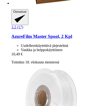
Ostoskori
3.2 (17)
AzureFilm
Master Spool, 2 Kpl
Uudelleenkäytettävä järjestelmä
Vankka ja helppokäyttöinen
10,49 €
Toimitus 18. elokuuta mennessä