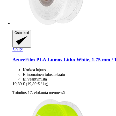
Ostoskori
5.0 (2)
AzureFilm
PLA Lumos Litho White, 1,75 mm / 
Korkea lujuus
Erinomainen tulostuslaatu
Ei vääntymistä
19,89 €
(19,89 € / kg)
Toimitus 17. elokuuta mennessä