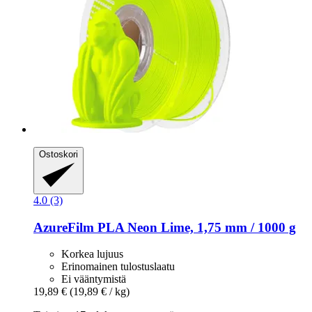
Ostoskori
4.0 (3)
AzureFilm
PLA Neon Lime, 1,75 mm / 1000 g
Korkea lujuus
Erinomainen tulostuslaatu
Ei vääntymistä
19,89 €
(19,89 € / kg)