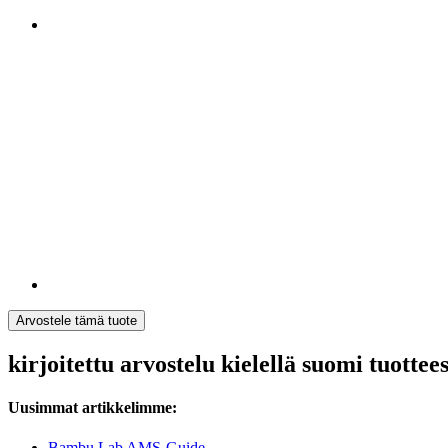
Arvostele tämä tuote
kirjoitettu arvostelu kielellä suomi tuott
Uusimmat artikkelimme:
Bambu Lab AMS-Guide