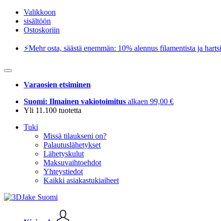
Valikkoon
sisältöön
Ostoskoriin
⚡️Mehr osta, säästä enemmän: 10% alennus filamentista ja hartsi
Varaosien etsiminen
Suomi: Ilmainen vakiotoimitus
alkaen 99,00 €
Yli 11.100 tuotetta
Tuki
Missä tilaukseni on?
Palautuslähetykset
Lähetyskulut
Maksuvaihtoehdot
Yhteystiedot
Kaikki asiakastukiaiheet