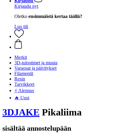
Kirjaudu
Kirjaudu nyt
Oletko
ensimmäistä kertaa täällä?
Luo tili
Merkit
3D-tulostimet ja muuta
Varaosat ja päivitykset
Filamentit
Resin
Tarvikkeet
⚡ Alennus
🔥 Uusi
3DJAKE
Pikaliima
sisältää annostelupään