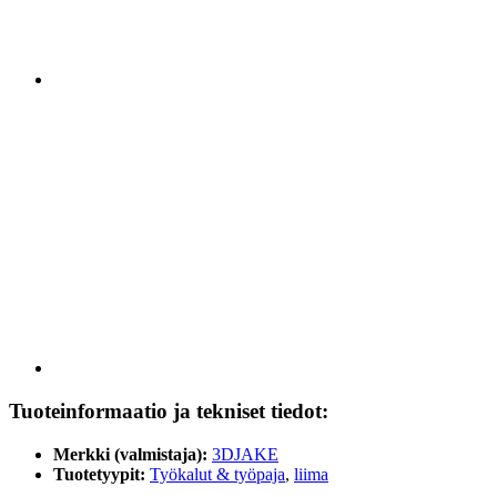
Tuoteinformaatio ja tekniset tiedot:
Merkki (valmistaja):
3DJAKE
Tuotetyypit:
Työkalut & työpaja
,
liima