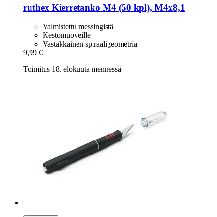
ruthex
Kierretanko M4 (50 kpl), M4x8,1
Valmistettu messingistä
Kestomuoveille
Vastakkainen spiraaligeometria
9,99 €
Toimitus 18. elokuuta mennessä