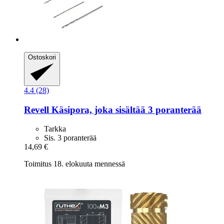
Ostoskori
4.4 (28)
Revell
Käsipora, joka sisältää 3 poranterää
Tarkka
Sis. 3 poranterää
14,69 €
Toimitus 18. elokuuta mennessä