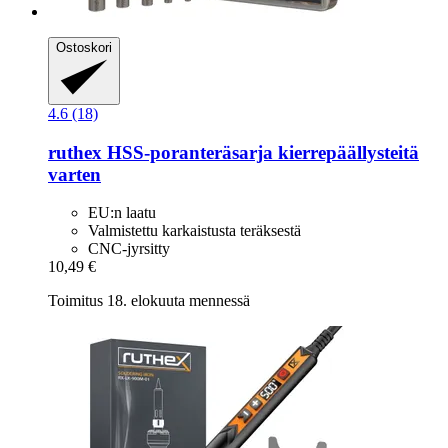
Ostoskori
4.6 (18)
ruthex
HSS-​poranteräsarja kierrepäällysteitä
varten
EU:n laatu
Valmistettu karkaistusta teräksestä
CNC-jyrsitty
10,49 €
Toimitus 18. elokuuta mennessä