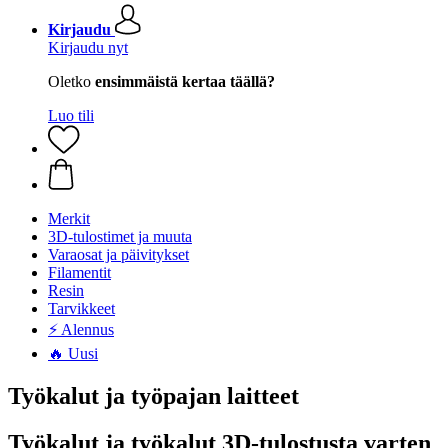
Kirjaudu
Kirjaudu nyt
Oletko
ensimmäistä kertaa täällä?
Luo tili
Merkit
3D-tulostimet ja muuta
Varaosat ja päivitykset
Filamentit
Resin
Tarvikkeet
⚡ Alennus
🔥 Uusi
Työkalut ja työpajan laitteet
Työkalut ja työkalut 3D-tulostusta varten