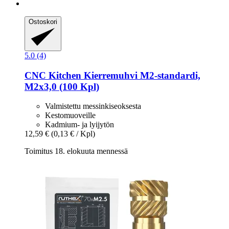
Ostoskori
5.0 (4)
CNC Kitchen
Kierremuhvi M2-​standardi,
M2x3,0 (100 Kpl)
Valmistettu messinkiseoksesta
Kestomuoveille
Kadmium- ja lyijytön
12,59 €
(0,13 € / Kpl)
Toimitus 18. elokuuta mennessä