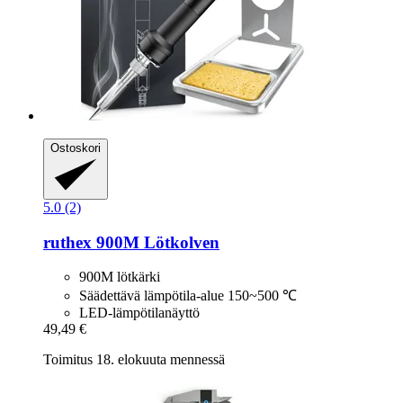
Ostoskori
5.0 (2)
ruthex
900M Lötkolven
900M lötkärki
Säädettävä lämpötila-alue 150~500 ℃
LED-lämpötilanäyttö
49,49 €
Toimitus 18. elokuuta mennessä