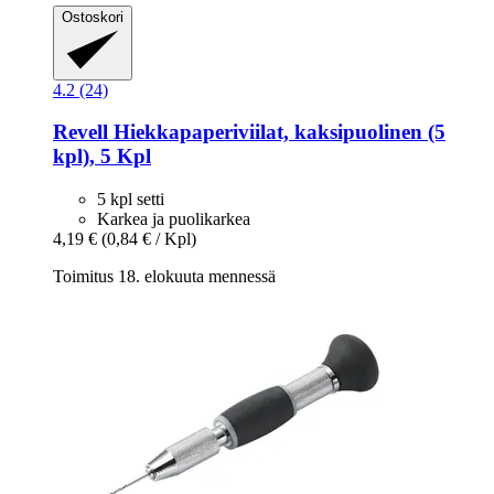
Ostoskori
4.2 (24)
Revell
Hiekkapaperiviilat, kaksipuolinen (5
kpl), 5 Kpl
5 kpl setti
Karkea ja puolikarkea
4,19 €
(0,84 € / Kpl)
Toimitus 18. elokuuta mennessä