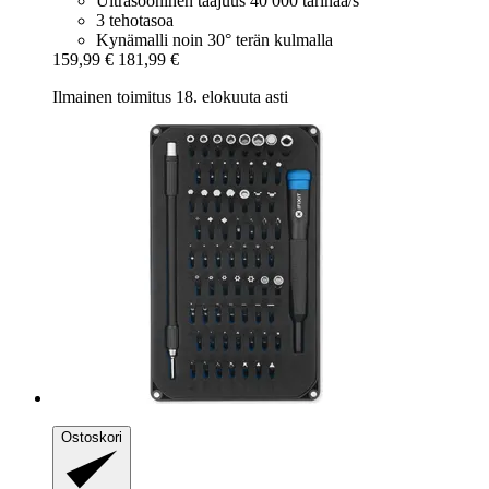
Ultrasooninen taajuus 40 000 tärinää/s
3 tehotasoa
Kynämalli noin 30° terän kulmalla
159,99 €
181,99 €
Ilmainen toimitus 18. elokuuta asti
Ostoskori