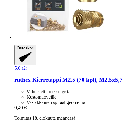
Ostoskori
5.0 (2)
ruthex
Kierretappi M2.5 (70 kpl), M2,5x5,7
Valmistettu messingistä
Kestomuoveille
Vastakkainen spiraaligeometria
9,49 €
Toimitus 18. elokuuta mennessä