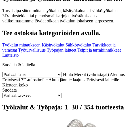
Tarvitsitpa sitten mittaustyökalua, käsityökalua tai sähkötyökalua
3D-tulosteiden tai pienoismallisarjojen työstämiseen -
valikoimastamme löydät oikean työkalun jokaiseen tarpeeseen.
Tee ostoksia kategorioiden avulla.
Työkalut mittaukseen
Käsityökalut
Sähkötyökalut
Tarvikkeet ja
varaosat
Työturvallisuus
Työpajan laitteet
Teipit ja tarrakiinnikkeet
Laitteisto
Suodata & lajitella
Hinta
Merkit (valmistajat)
Alennus
Erityisesti 3D-tulostimille
Akun jännite
laajuus
Erityisesti laitteille
Kierteen koko
Suodata
Työkalut & Työpaja: 1–30 / 354 tuotteesta