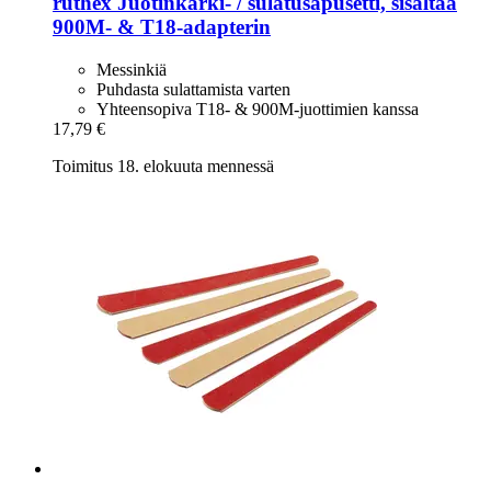
ruthex
Juotinkärki-​ / sulatusapusetti, sisältää
900M-​ & T18-​adapterin
Messinkiä
Puhdasta sulattamista varten
Yhteensopiva T18- & 900M-juottimien kanssa
17,79 €
Toimitus 18. elokuuta mennessä