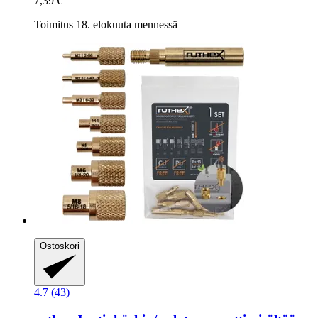
7,39 €
Toimitus 18. elokuuta mennessä
Ostoskori
4.7 (43)