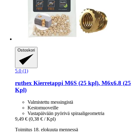
Ostoskori
5.0 (1)
ruthex
Kierretappi M6S (25 kpl), M6x6.8 (25
Kpl)
Valmistettu messingistä
Kestomuoveille
Vastapäivään pyörivä spiraaligeometria
9,49 €
(0,38 € / Kpl)
Toimitus 18. elokuuta mennessä