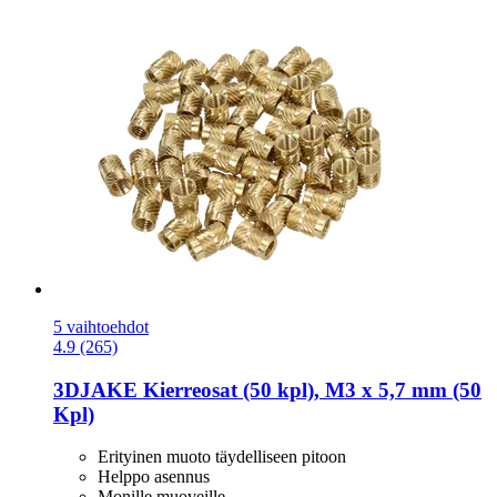
5 vaihtoehdot
4.9 (265)
3DJAKE
Kierreosat (50 kpl), M3 x 5,7 mm (50
Kpl)
Erityinen muoto täydelliseen pitoon
Helppo asennus
Monille muoveille