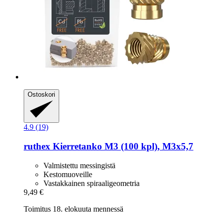
Ostoskori
4.9 (19)
ruthex
Kierretanko M3 (100 kpl), M3x5,7
Valmistettu messingistä
Kestomuoveille
Vastakkainen spiraaligeometria
9,49 €
Toimitus 18. elokuuta mennessä