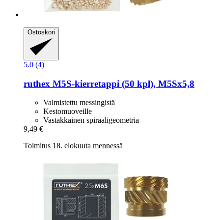
Ostoskori
5.0 (4)
ruthex
M5S-​kierretappi (50 kpl), M5Sx5,8
Valmistettu messingistä
Kestomuoveille
Vastakkainen spiraaligeometria
9,49 €
Toimitus 18. elokuuta mennessä