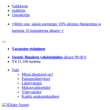
Valikkoon
sisältöön
Ostoskoriin
⚡️Mehr osta, säästä enemmän: 10% alennus filamentista ja
hartsista 10 kappaleesta alkaen! ⚡️
Varaosien etsiminen
Suomi: Ilmainen vakiotoimitus
alkaen 99,00 €
Yli 11.100 tuotetta
Tuki
Missä tilaukseni on?
Palautuslähetykset
Lähetyskulut
Maksuvaihtoehdot
Yhteystiedot
Kaikki asiakastukiaiheet