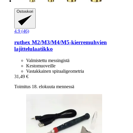
Ostoskori
4.9 (46)
ruthex
M2/M3/M4/M5-​kierremuhvien
lajittelulaatikko
Valmistettu messingistä
Kestomuoveille
Vastakkainen spiraaligeometria
31,49 €
Toimitus 18. elokuuta mennessä