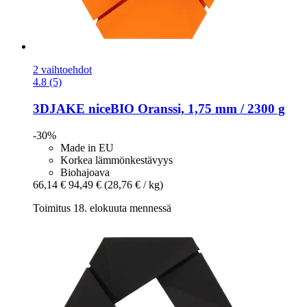
2 vaihtoehdot
4.8 (5)
3DJAKE
niceBIO Oranssi, 1,75 mm / 2300 g
-30%
Made in EU
Korkea lämmönkestävyys
Biohajoava
66,14 €
94,49 €
(28,76 € / kg)
Toimitus 18. elokuuta mennessä