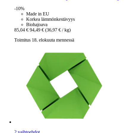
-10%
Made in EU
Korkea lämmönkestävyys
Biohajoava
85,04 €
94,49 €
(36,97 € / kg)
Toimitus 18. elokuuta mennessä
2 vaihtoehdot