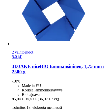
2 vaihtoehdot
5.0 (4)
3DJAKE
niceBIO tummansininen, 1,75 mm /
2300 g
-10%
Made in EU
Korkea lämmönkestävyys
Biohajoava
85,04 €
94,49 €
(36,97 € / kg)
Toimitus 18. elokuuta mennessä