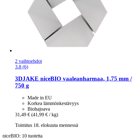
2 vaihtoehdot
3.8 (6)
3DJAKE
niceBIO vaaleanharmaa, 1,75 mm /
750 g
Made in EU
Korkea lämmönkestävyys
Biohajoava
31,49 €
(41,99 € / kg)
Toimitus 18. elokuuta mennessä
niceBIO: 10 tuotetta