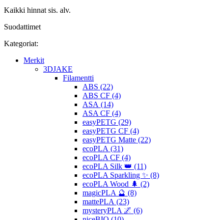
Kaikki hinnat sis. alv.
Suodattimet
Kategoriat:
Merkit
3DJAKE
Filamentti
ABS (22)
ABS CF (4)
ASA (14)
ASA CF (4)
easyPETG (29)
easyPETG CF (4)
easyPETG Matte (22)
ecoPLA (31)
ecoPLA CF (4)
ecoPLA Silk 👑 (11)
ecoPLA Sparkling ✨ (8)
ecoPLA Wood 🌲 (2)
magicPLA 🔮 (8)
mattePLA (23)
mysteryPLA 🌌 (6)
niceBIO (10)