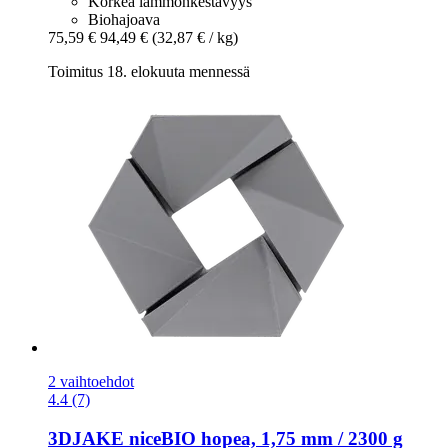
Korkea lämmönkestävyys
Biohajoava
75,59 €
94,49 €
(32,87 € / kg)
Toimitus 18. elokuuta mennessä
2 vaihtoehdot
4.4 (7)
3DJAKE
niceBIO hopea, 1,75 mm / 2300 g