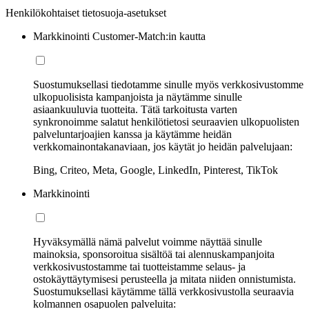
Henkilökohtaiset tietosuoja-asetukset
Markkinointi Customer-Match:in kautta
Suostumuksellasi tiedotamme sinulle myös verkkosivustomme
ulkopuolisista kampanjoista ja näytämme sinulle
asiaankuuluvia tuotteita. Tätä tarkoitusta varten
synkronoimme salatut henkilötietosi seuraavien ulkopuolisten
palveluntarjoajien kanssa ja käytämme heidän
verkkomainontakanaviaan, jos käytät jo heidän palvelujaan:
Bing, Criteo, Meta, Google, LinkedIn, Pinterest, TikTok
Markkinointi
Hyväksymällä nämä palvelut voimme näyttää sinulle
mainoksia, sponsoroitua sisältöä tai alennuskampanjoita
verkkosivustostamme tai tuotteistamme selaus- ja
ostokäyttäytymisesi perusteella ja mitata niiden onnistumista.
Suostumuksellasi käytämme tällä verkkosivustolla seuraavia
kolmannen osapuolen palveluita: