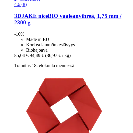
4.6 (8)
3DJAKE
niceBIO vaaleanvihreä, 1,75 mm /
2300 g
-10%
Made in EU
Korkea lämmönkestävyys
Biohajoava
85,04 €
94,49 €
(36,97 € / kg)
Toimitus 18. elokuuta mennessä