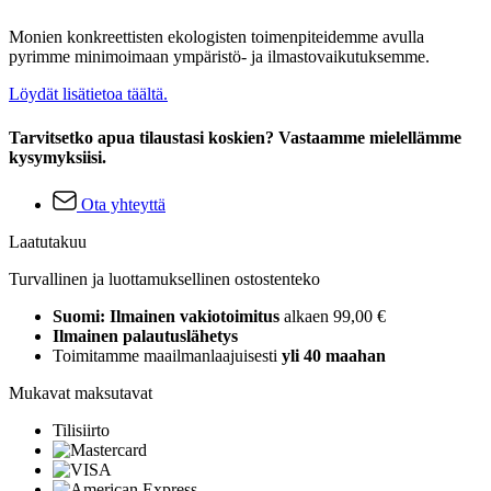
Monien konkreettisten ekologisten toimenpiteidemme avulla
pyrimme minimoimaan ympäristö- ja ilmastovaikutuksemme.
Löydät lisätietoa täältä.
Tarvitsetko apua tilaustasi koskien? Vastaamme mielellämme
kysymyksiisi.
Ota yhteyttä
Laatutakuu
Turvallinen ja luottamuksellinen ostostenteko
Suomi: Ilmainen vakiotoimitus
alkaen 99,00 €
Ilmainen palautuslähetys
Toimitamme maailmanlaajuisesti
yli 40 maahan
Mukavat maksutavat
Tilisiirto