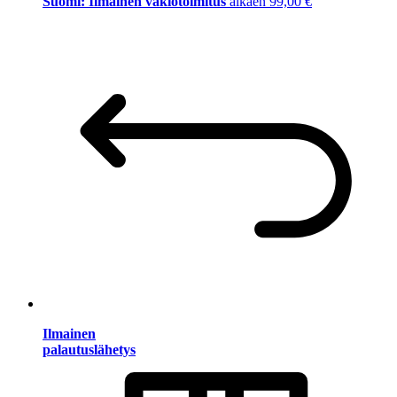
Suomi: Ilmainen vakiotoimitus
alkaen 99,00 €
Ilmainen
palautuslähetys