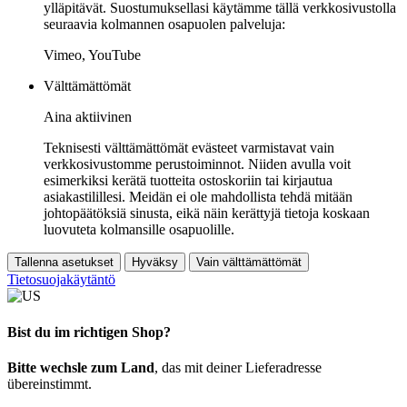
ylläpitävät. Suostumuksellasi käytämme tällä verkkosivustolla
seuraavia kolmannen osapuolen palveluja:
Vimeo, YouTube
Välttämättömät
Aina aktiivinen
Teknisesti välttämättömät evästeet varmistavat vain
verkkosivustomme perustoiminnot. Niiden avulla voit
esimerkiksi kerätä tuotteita ostoskoriin tai kirjautua
asiakastilillesi. Meidän ei ole mahdollista tehdä mitään
johtopäätöksiä sinusta, eikä näin kerättyjä tietoja koskaan
luovuteta kolmansille osapuolille.
Tallenna asetukset
Hyväksy
Vain välttämättömät
Tietosuojakäytäntö
Bist du im richtigen Shop?
Bitte wechsle zum Land
, das mit deiner Lieferadresse
übereinstimmt.