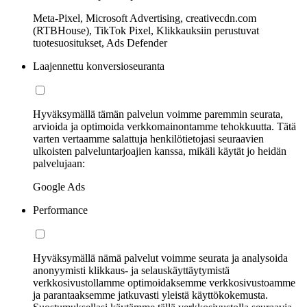
Meta-Pixel, Microsoft Advertising, creativecdn.com
(RTBHouse), TikTok Pixel, Klikkauksiin perustuvat
tuotesuositukset, Ads Defender
Laajennettu konversioseuranta
Hyväksymällä tämän palvelun voimme paremmin seurata,
arvioida ja optimoida verkkomainontamme tehokkuutta. Tätä
varten vertaamme salattuja henkilötietojasi seuraavien
ulkoisten palveluntarjoajien kanssa, mikäli käytät jo heidän
palvelujaan:
Google Ads
Performance
Hyväksymällä nämä palvelut voimme seurata ja analysoida
anonyymisti klikkaus- ja selauskäyttäytymistä
verkkosivustollamme optimoidaksemme verkkosivustoamme
ja parantaaksemme jatkuvasti yleistä käyttökokemusta.