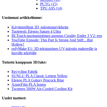
PCTG (15)
TPU A95 (14)
Uusimmat artikkelimme:
Käytännöllisiä 3D -tulostustarvikkeita
Tuotetesti: Elegoo Saturn 4 Ultra
BLTouch-tasotunnistimen asennus Creality Ender 3 V2: een
YouTube Episode: This Part Is Strong And Stiff....But
Hollow!
eufyMake E1: 3D-tekstuurinen UV-tulostin makereille ja
luoville tekijöille
Tutustu kauppaan 3DJake:
Recycling Fabrik
SUNLU PLA Classic Lemon Yellow
Elegoo PLA Galaxy Peacock Blue
AzureFilm PLA hopea
Twotrees 500W Air-Cooled Cooling Kit
Uudet tuotteet: