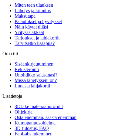
Miten teen tilauksen
Lähetys ja toimitus
Maksutapa
Palautukset ja hyvitykset
Näin käytät tiliäsi
Yritysasiakkaat
Tarjoukset ja lahjakortit
Tarvitsetko lisäapua?
Oma tili
Sisäänkirjautuminen
Rekisteröinti
Unohditko salasanasi?
Missä lähetykseni on?
Lunasta lahjakortti
Lisätietoja
3DJake materiaaliprofiilit
Ohjekirja
Osta enemmän, säästä enemmän
Kumppanuusohjelma
3D-tulostus, FAQ
FabLabs tukeminen