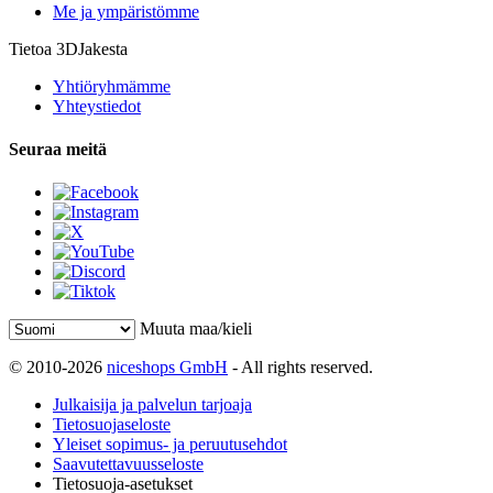
Me ja ympäristömme
Tietoa 3DJakesta
Yhtiöryhmämme
Yhteystiedot
Seuraa meitä
Muuta maa/kieli
© 2010-2026
niceshops GmbH
- All rights reserved.
Julkaisija ja palvelun tarjoaja
Tietosuojaseloste
Yleiset sopimus- ja peruutusehdot
Saavutettavuusseloste
Tietosuoja-asetukset