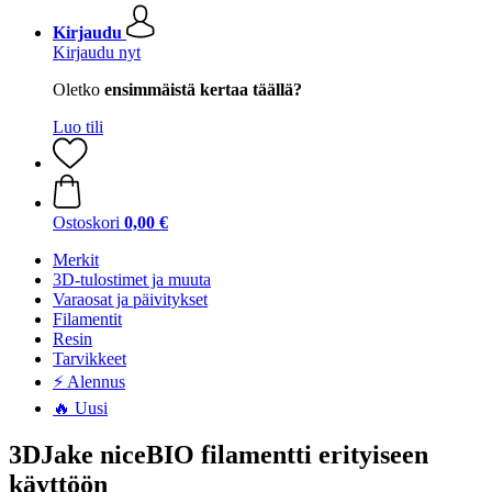
Kirjaudu
Kirjaudu nyt
Oletko
ensimmäistä kertaa täällä?
Luo tili
Ostoskori
0,00 €
Merkit
3D-tulostimet ja muuta
Varaosat ja päivitykset
Filamentit
Resin
Tarvikkeet
⚡ Alennus
🔥 Uusi
3DJake niceBIO filamentti erityiseen
käyttöön