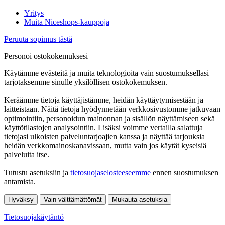
Yritys
Muita Niceshops-kauppoja
Peruuta sopimus tästä
Personoi ostokokemuksesi
Käytämme evästeitä ja muita teknologioita vain suostumuksellasi
tarjotaksemme sinulle yksilöllisen ostokokemuksen.
Keräämme tietoja käyttäjistämme, heidän käyttäytymisestään ja
laitteistaan. Näitä tietoja hyödynnetään verkkosivustomme jatkuvaan
optimointiin, personoidun mainonnan ja sisällön näyttämiseen sekä
käyttötilastojen analysointiin. Lisäksi voimme vertailla salattuja
tietojasi ulkoisten palveluntarjoajien kanssa ja näyttää tarjouksia
heidän verkkomainoskanavissaan, mutta vain jos käytät kyseisiä
palveluita itse.
Tutustu asetuksiin ja
tietosuojaselosteeseemme
ennen suostumuksen
antamista.
Hyväksy
Vain välttämättömät
Mukauta asetuksia
Tietosuojakäytäntö