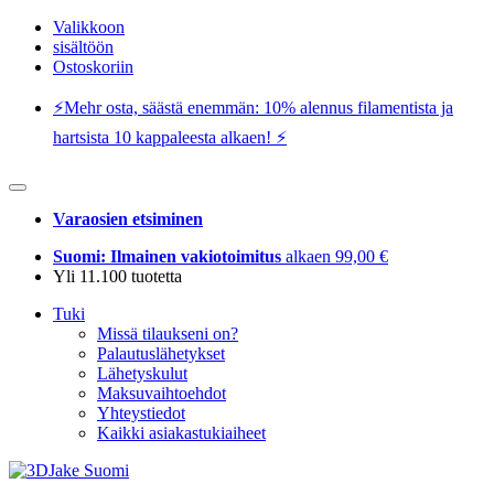
Valikkoon
sisältöön
Ostoskoriin
⚡️Mehr osta, säästä enemmän: 10% alennus filamentista ja
hartsista 10 kappaleesta alkaen! ⚡️
Varaosien etsiminen
Suomi: Ilmainen vakiotoimitus
alkaen 99,00 €
Yli 11.100 tuotetta
Tuki
Missä tilaukseni on?
Palautuslähetykset
Lähetyskulut
Maksuvaihtoehdot
Yhteystiedot
Kaikki asiakastukiaiheet