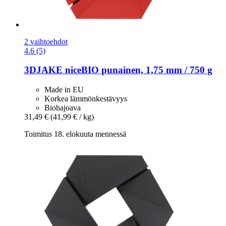
2 vaihtoehdot
4.6 (5)
3DJAKE
niceBIO punainen, 1,75 mm / 750 g
Made in EU
Korkea lämmönkestävyys
Biohajoava
31,49 €
(41,99 € / kg)
Toimitus 18. elokuuta mennessä