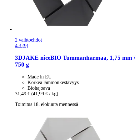
2 vaihtoehdot
4.3 (9)
3DJAKE
niceBIO Tummanharmaa, 1,75 mm /
750 g
Made in EU
Korkea lämmönkestävyys
Biohajoava
31,49 €
(41,99 € / kg)
Toimitus 18. elokuuta mennessä