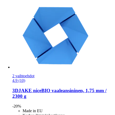
2 vaihtoehdot
4.9 (10)
3DJAKE
niceBIO vaaleansininen, 1,75 mm /
2300 g
-20%
Made in EU