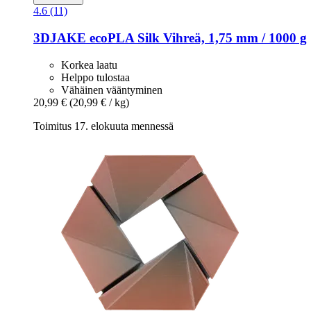
4.6 (11)
3DJAKE
ecoPLA Silk Vihreä, 1,75 mm / 1000 g
Korkea laatu
Helppo tulostaa
Vähäinen vääntyminen
20,99 €
(20,99 € / kg)
Toimitus 17. elokuuta mennessä