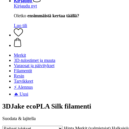
Kirjaudu
Kirjaudu nyt
Oletko
ensimmäistä kertaa täällä?
Luo tili
Merkit
3D-tulostimet ja muuta
Varaosat ja päivitykset
Filamentit
Resin
Tarvikkeet
⚡ Alennus
🔥 Uusi
3DJake ecoPLA Silk filamenti
Suodata & lajitella
Hinta
Merkit (valmistajat)
Halkaisij