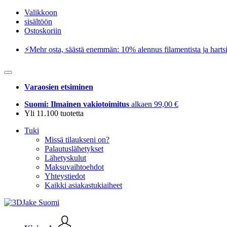
Valikkoon
sisältöön
Ostoskoriin
⚡️Mehr osta, säästä enemmän: 10% alennus filamentista ja hartsi
Varaosien etsiminen
Suomi: Ilmainen vakiotoimitus
alkaen 99,00 €
Yli 11.100 tuotetta
Tuki
Missä tilaukseni on?
Palautuslähetykset
Lähetyskulut
Maksuvaihtoehdot
Yhteystiedot
Kaikki asiakastukiaiheet