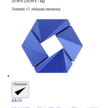
20,99 €
(20,99 € / kg)
Toimitus 17. elokuuta mennessä
Ostoskori
4.8 (5)