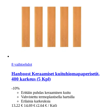
8 vaihtoehdot
Hanboost
Keraamiset kuituhiomapaperisetit,
400 karkeus (5 Kpl)
-10%
Erittäin puhdas keraaminen kuitu
Vahvistettu termoplastisella hartsilla
Erilaisia karkeuksia
13,22 €
14,69 €
(2,64 € / Kpl)