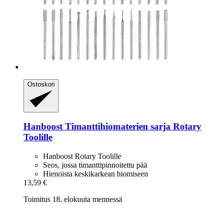
Ostoskori
Hanboost
Timanttihiomaterien sarja Rotary
Toolille
Hanboost Rotary Toolille
Seos, jossa timanttipinnoitettu pää
Hienoista keskikarkean hiomiseen
13,59 €
Toimitus 18. elokuuta mennessä