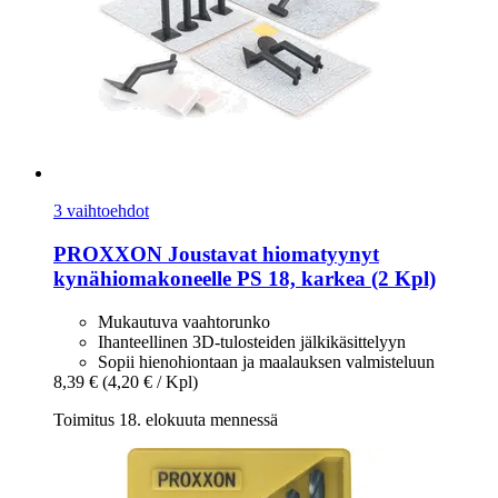
3 vaihtoehdot
PROXXON
Joustavat hiomatyynyt
kynähiomakoneelle PS 18, karkea (2 Kpl)
Mukautuva vaahtorunko
Ihanteellinen 3D-tulosteiden jälkikäsittelyyn
Sopii hienohiontaan ja maalauksen valmisteluun
8,39 €
(4,20 € / Kpl)
Toimitus 18. elokuuta mennessä