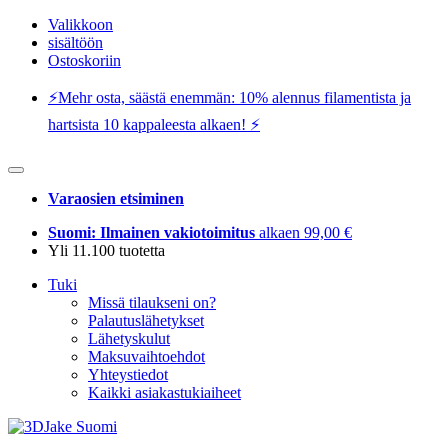
Valikkoon
sisältöön
Ostoskoriin
⚡️Mehr osta, säästä enemmän: 10% alennus filamentista ja
hartsista 10 kappaleesta alkaen! ⚡️
Varaosien etsiminen
Suomi: Ilmainen vakiotoimitus
alkaen 99,00 €
Yli 11.100 tuotetta
Tuki
Missä tilaukseni on?
Palautuslähetykset
Lähetyskulut
Maksuvaihtoehdot
Yhteystiedot
Kaikki asiakastukiaiheet