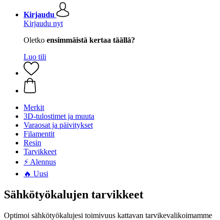
Kirjaudu
Kirjaudu nyt
Oletko
ensimmäistä kertaa täällä?
Luo tili
Merkit
3D-tulostimet ja muuta
Varaosat ja päivitykset
Filamentit
Resin
Tarvikkeet
⚡ Alennus
🔥 Uusi
Sähkötyökalujen tarvikkeet
Optimoi sähkötyökalujesi toimivuus kattavan tarvikevalikoimamme