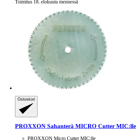
Toimitus 18. elokuuta mennessä
Ostoskori
PROXXON
Sahanterä MICRO Cutter MIC:lle
PROXXON Micro Cutter MIC:lle