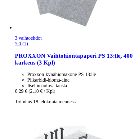
3 vaihtoehdot
5.0 (1)
PROXXON
Vaihtohiontapaperi PS 13:lle, 400
karkeus (3 Kpl)
Proxxon-kynähiomakone PS 13:lle
Piikarbidi-hioma-aine
Itseliimautuva tausta
6,29 €
(2,10 € / Kpl)
Toimitus 18. elokuuta mennessä