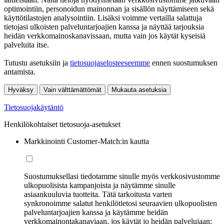
optimointiin, personoidun mainonnan ja sisällön näyttämiseen sekä
käyttötilastojen analysointiin. Lisäksi voimme vertailla salattuja
tietojasi ulkoisten palveluntarjoajien kanssa ja näyttää tarjouksia
heidän verkkomainoskanavissaan, mutta vain jos käytät kyseisiä
palveluita itse.
Tutustu asetuksiin ja
tietosuojaselosteeseemme
ennen suostumuksen
antamista.
Hyväksy
Vain välttämättömät
Mukauta asetuksia
Tietosuojakäytäntö
Henkilökohtaiset tietosuoja-asetukset
Markkinointi Customer-Match:in kautta
Suostumuksellasi tiedotamme sinulle myös verkkosivustomme
ulkopuolisista kampanjoista ja näytämme sinulle
asiaankuuluvia tuotteita. Tätä tarkoitusta varten
synkronoimme salatut henkilötietosi seuraavien ulkopuolisten
palveluntarjoajien kanssa ja käytämme heidän
verkkomainontakanaviaan, jos käytät jo heidän palvelujaan: