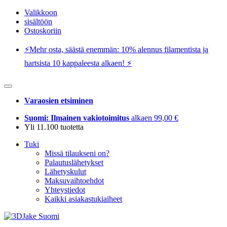
Valikkoon
sisältöön
Ostoskoriin
⚡️Mehr osta, säästä enemmän: 10% alennus filamentista ja
hartsista 10 kappaleesta alkaen! ⚡️
Varaosien etsiminen
Suomi: Ilmainen vakiotoimitus
alkaen 99,00 €
Yli 11.100 tuotetta
Tuki
Missä tilaukseni on?
Palautuslähetykset
Lähetyskulut
Maksuvaihtoehdot
Yhteystiedot
Kaikki asiakastukiaiheet