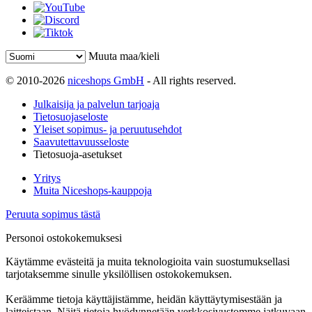
Muuta maa/kieli
© 2010-2026
niceshops GmbH
- All rights reserved.
Julkaisija ja palvelun tarjoaja
Tietosuojaseloste
Yleiset sopimus- ja peruutusehdot
Saavutettavuusseloste
Tietosuoja-asetukset
Yritys
Muita Niceshops-kauppoja
Peruuta sopimus tästä
Personoi ostokokemuksesi
Käytämme evästeitä ja muita teknologioita vain suostumuksellasi
tarjotaksemme sinulle yksilöllisen ostokokemuksen.
Keräämme tietoja käyttäjistämme, heidän käyttäytymisestään ja
laitteistaan. Näitä tietoja hyödynnetään verkkosivustomme jatkuvaan