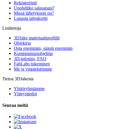
Rekisteröinti
Unohditko salasanasi?
Missä lähetykseni on?
Lunasta lahjakortti
Lisätietoja
3DJake materiaaliprofiilit
Ohjekirja
Osta enemmän, säästä enemmän
Kumppanuusohjelma
3D-tulostus, FAQ
FabLabs tukeminen
Me ja ympäristömme
Tietoa 3DJakesta
Yhtiöryhmämme
Yhteystiedot
Seuraa meitä