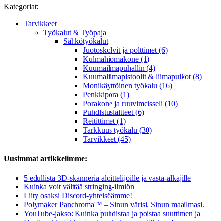
Kategoriat:
Tarvikkeet
Työkalut & Työpaja
Sähkötyökalut
Juotoskolvit ja polttimet (6)
Kulmahiomakone (1)
Kuumailmapuhallin (4)
Kuumaliimapistoolit & liimapuikot (8)
Monikäyttöinen työkalu (16)
Penkkipora (1)
Porakone ja ruuvimeisseli (10)
Puhdistuslaitteet (6)
Reitittimet (1)
Tarkkuus työkalu (30)
Tarvikkeet (45)
Uusimmat artikkelimme:
5 edullista 3D-skanneria aloittelijoille ja vasta-alkajille
Kuinka voit välttää stringing-ilmiön
Liity osaksi Discord-yhteisöämme!
Polymaker Panchroma™ – Sinun värisi. Sinun maailmasi.
YouTube-jakso: Kuinka puhdistaa ja poistaa suuttimen ja