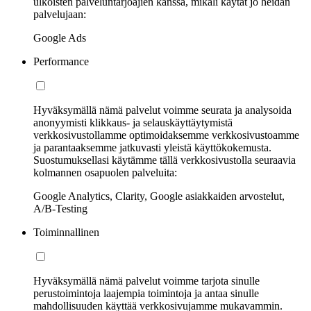
ulkoisten palveluntarjoajien kanssa, mikäli käytät jo heidän
palvelujaan:
Google Ads
Performance
Hyväksymällä nämä palvelut voimme seurata ja analysoida
anonyymisti klikkaus- ja selauskäyttäytymistä
verkkosivustollamme optimoidaksemme verkkosivustoamme
ja parantaaksemme jatkuvasti yleistä käyttökokemusta.
Suostumuksellasi käytämme tällä verkkosivustolla seuraavia
kolmannen osapuolen palveluita:
Google Analytics, Clarity, Google asiakkaiden arvostelut,
A/B-Testing
Toiminnallinen
Hyväksymällä nämä palvelut voimme tarjota sinulle
perustoimintoja laajempia toimintoja ja antaa sinulle
mahdollisuuden käyttää verkkosivujamme mukavammin.