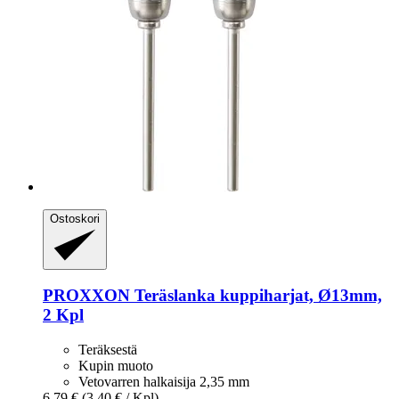
Ostoskori
PROXXON
Teräslanka kuppiharjat, Ø13mm,
2 Kpl
Teräksestä
Kupin muoto
Vetovarren halkaisija 2,35 mm
6,79 €
(3,40 € / Kpl)