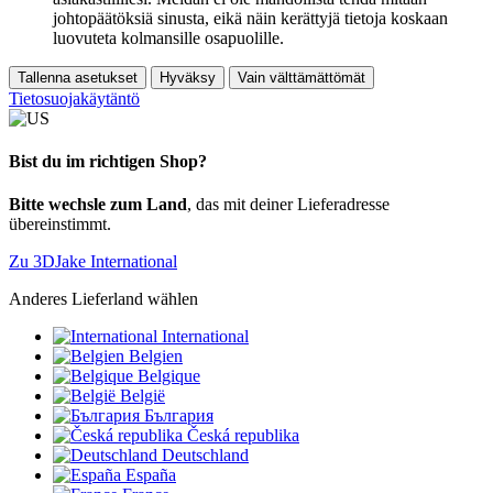
johtopäätöksiä sinusta, eikä näin kerättyjä tietoja koskaan
luovuteta kolmansille osapuolille.
Tallenna asetukset
Hyväksy
Vain välttämättömät
Tietosuojakäytäntö
Bist du im richtigen Shop?
Bitte wechsle zum Land
, das mit deiner Lieferadresse
übereinstimmt.
Zu 3DJake International
Anderes Lieferland wählen
International
Belgien
Belgique
België
България
Česká republika
Deutschland
España