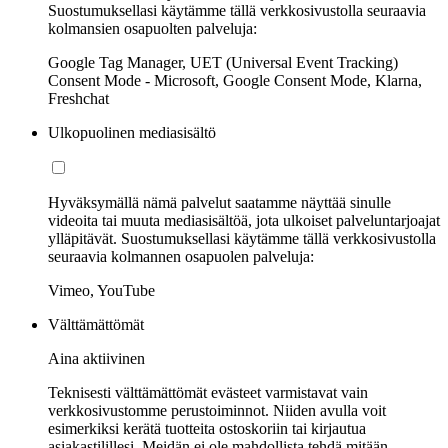
Suostumuksellasi käytämme tällä verkkosivustolla seuraavia
kolmansien osapuolten palveluja:
Google Tag Manager, UET (Universal Event Tracking)
Consent Mode - Microsoft, Google Consent Mode, Klarna,
Freshchat
Ulkopuolinen mediasisältö
Hyväksymällä nämä palvelut saatamme näyttää sinulle
videoita tai muuta mediasisältöä, jota ulkoiset palveluntarjoajat
ylläpitävät. Suostumuksellasi käytämme tällä verkkosivustolla
seuraavia kolmannen osapuolen palveluja:
Vimeo, YouTube
Välttämättömät
Aina aktiivinen
Teknisesti välttämättömät evästeet varmistavat vain
verkkosivustomme perustoiminnot. Niiden avulla voit
esimerkiksi kerätä tuotteita ostoskoriin tai kirjautua
asiakastilillesi. Meidän ei ole mahdollista tehdä mitään