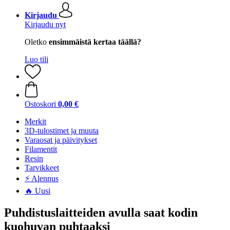
Kirjaudu
Kirjaudu nyt
Oletko
ensimmäistä kertaa täällä?
Luo tili
Ostoskori
0,00 €
Merkit
3D-tulostimet ja muuta
Varaosat ja päivitykset
Filamentit
Resin
Tarvikkeet
⚡ Alennus
🔥 Uusi
Puhdistuslaitteiden avulla saat kodin
kuohuvan puhtaaksi