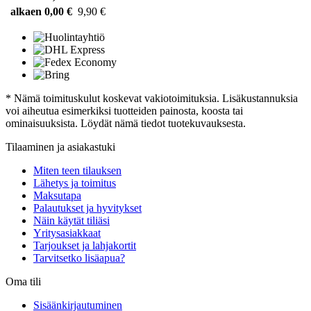
alkaen 0,00 €
9,90 €
* Nämä toimituskulut koskevat vakiotoimituksia. Lisäkustannuksia
voi aiheutua esimerkiksi tuotteiden painosta, koosta tai
ominaisuuksista. Löydät nämä tiedot tuotekuvauksesta.
Tilaaminen ja asiakastuki
Miten teen tilauksen
Lähetys ja toimitus
Maksutapa
Palautukset ja hyvitykset
Näin käytät tiliäsi
Yritysasiakkaat
Tarjoukset ja lahjakortit
Tarvitsetko lisäapua?
Oma tili
Sisäänkirjautuminen