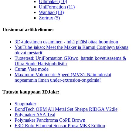
Ultimaker (10)
UniFormation (11)
Wanhao (13)
Zortrax (5)
Uusimmat artikkelimme:
3D-tulostimen ostaminen - mitä pitäisi ottaa huomioon
YouTube-jakso: Meet the Maker ja Kamui Cosplayn takana
olevat mestarit
Tuotetesti: UniFormation GKtwo, hartsin kovetusasema &
Ultra Sonic Hartsipuhdistin
Curan Vase mode
Maximum Volumetric Speed (MVS): Näin tulostat
nopeammin ilman under-extrusion-ongelmia!
Tutustu kauppaan 3DJake:
Snapmaker
BondTech OEM All Metal Set Sherpa RIDGA V2:lle
Polymaker ASA Teal
Polymaker Panchroma CoPE Brown
E3D Roto Filament Sensor Prusa MK3 Edition