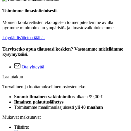
Toimimme ilmastotietoisesti.
Monien konkreettisten ekologisten toimenpiteidemme avulla
pyrimme minimoimaan ympäristö- ja ilmastovaikutuksemme.
Löydät lisätietoa täältä.
Tarvitsetko apua tilaustasi koskien? Vastaamme mielellämme
kysymyksiisi.
Ota yhteyttä
Laatutakuu
Turvallinen ja luottamuksellinen ostostenteko
Suomi: Ilmainen vakiotoimitus
alkaen 99,00 €
Ilmainen palautuslähetys
Toimitamme maailmanlaajuisesti
yli 40 maahan
Mukavat maksutavat
Tilisiirto