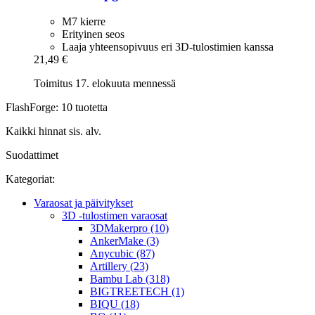
M7 kierre
Erityinen seos
Laaja yhteensopivuus eri 3D-tulostimien kanssa
21,49 €
Toimitus 17. elokuuta mennessä
FlashForge: 10 tuotetta
Kaikki hinnat sis. alv.
Suodattimet
Kategoriat:
Varaosat ja päivitykset
3D -tulostimen varaosat
3DMakerpro (10)
AnkerMake (3)
Anycubic (87)
Artillery (23)
Bambu Lab (318)
BIGTREETECH (1)
BIQU (18)