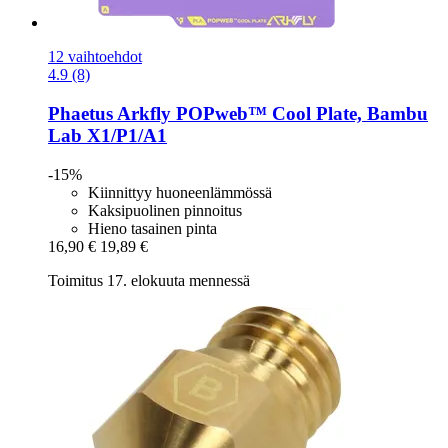
12 vaihtoehdot
4.9 (8)
Phaetus
Arkfly POPweb™ Cool Plate, Bambu
Lab X1/P1/A1
-15%
Kiinnittyy huoneenlämmössä
Kaksipuolinen pinnoitus
Hieno tasainen pinta
16,90 €
19,89 €
Toimitus 17. elokuuta mennessä