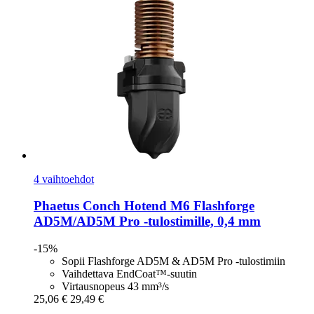
4 vaihtoehdot
Phaetus
Conch Hotend M6 Flashforge
AD5M/AD5M Pro -​tulostimille, 0,4 mm
-15%
Sopii Flashforge AD5M & AD5M Pro -tulostimiin
Vaihdettava EndCoat™-suutin
Virtausnopeus 43 mm³/s
25,06 €
29,49 €