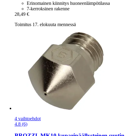
Erinomainen kiinnitys huoneenlämpötilassa
7-kerroksinen rakenne
28,49 €
Toimitus 17. elokuuta mennessä
4 vaihtoehdot
4.8 (6)
BROZZL
MK10 kuparipäällysteinen suutin,