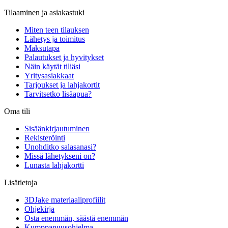
Tilaaminen ja asiakastuki
Miten teen tilauksen
Lähetys ja toimitus
Maksutapa
Palautukset ja hyvitykset
Näin käytät tiliäsi
Yritysasiakkaat
Tarjoukset ja lahjakortit
Tarvitsetko lisäapua?
Oma tili
Sisäänkirjautuminen
Rekisteröinti
Unohditko salasanasi?
Missä lähetykseni on?
Lunasta lahjakortti
Lisätietoja
3DJake materiaaliprofiilit
Ohjekirja
Osta enemmän, säästä enemmän
Kumppanuusohjelma