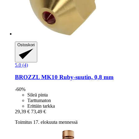
Ostoskori
5.0 (4)
BROZZL
MK10 Ruby-​suutin, 0,8 mm
-60%
Sileä pinta
Tarttumaton
Erittäin tarkka
29,39 €
73,49 €
Toimitus 17. elokuuta mennessä