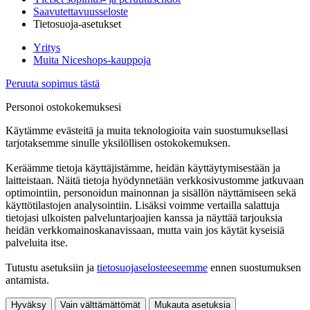
Saavutettavuusseloste
Tietosuoja-asetukset
Yritys
Muita Niceshops-kauppoja
Peruuta sopimus tästä
Personoi ostokokemuksesi
Käytämme evästeitä ja muita teknologioita vain suostumuksellasi
tarjotaksemme sinulle yksilöllisen ostokokemuksen.
Keräämme tietoja käyttäjistämme, heidän käyttäytymisestään ja
laitteistaan. Näitä tietoja hyödynnetään verkkosivustomme jatkuvaan
optimointiin, personoidun mainonnan ja sisällön näyttämiseen sekä
käyttötilastojen analysointiin. Lisäksi voimme vertailla salattuja
tietojasi ulkoisten palveluntarjoajien kanssa ja näyttää tarjouksia
heidän verkkomainoskanavissaan, mutta vain jos käytät kyseisiä
palveluita itse.
Tutustu asetuksiin ja
tietosuojaselosteeseemme
ennen suostumuksen
antamista.
Hyväksy
Vain välttämättömät
Mukauta asetuksia