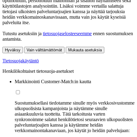
optimointiin, personoidun mainonnan ja sisällön näyttämiseen sekä
käyttötilastojen analysointiin. Lisäksi voimme vertailla salattuja
tietojasi ulkoisten palveluntarjoajien kanssa ja näyttää tarjouksia
heidän verkkomainoskanavissaan, mutta vain jos käytät kyseisiä
palveluita itse.
Tutustu asetuksiin ja
tietosuojaselosteeseemme
ennen suostumuksen
antamista.
Hyväksy
Vain välttämättömät
Mukauta asetuksia
Tietosuojakäytäntö
Henkilökohtaiset tietosuoja-asetukset
Markkinointi Customer-Match:in kautta
Suostumuksellasi tiedotamme sinulle myös verkkosivustomme
ulkopuolisista kampanjoista ja näytämme sinulle
asiaankuuluvia tuotteita. Tätä tarkoitusta varten
synkronoimme salatut henkilötietosi seuraavien ulkopuolisten
palveluntarjoajien kanssa ja käytämme heidän
verkkomainontakanaviaan, jos käytät jo heidän palvelujaan: