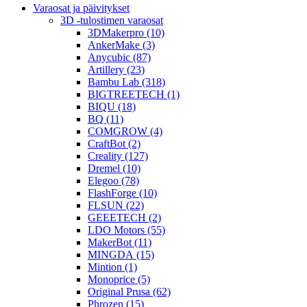
Varaosat ja päivitykset
3D -tulostimen varaosat
3DMakerpro (10)
AnkerMake (3)
Anycubic (87)
Artillery (23)
Bambu Lab (318)
BIGTREETECH (1)
BIQU (18)
BQ (11)
COMGROW (4)
CraftBot (2)
Creality (127)
Dremel (10)
Elegoo (78)
FlashForge (10)
FLSUN (22)
GEEETECH (2)
LDO Motors (55)
MakerBot (11)
MINGDA (15)
Mintion (1)
Monoprice (5)
Original Prusa (62)
Phrozen (15)