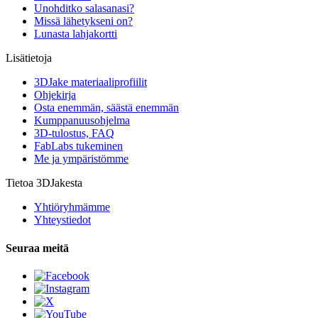
Unohditko salasanasi?
Missä lähetykseni on?
Lunasta lahjakortti
Lisätietoja
3DJake materiaaliprofiilit
Ohjekirja
Osta enemmän, säästä enemmän
Kumppanuusohjelma
3D-tulostus, FAQ
FabLabs tukeminen
Me ja ympäristömme
Tietoa 3DJakesta
Yhtiöryhmämme
Yhteystiedot
Seuraa meitä