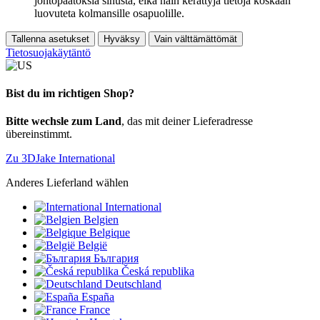
johtopäätöksiä sinusta, eikä näin kerättyjä tietoja koskaan
luovuteta kolmansille osapuolille.
Tallenna asetukset
Hyväksy
Vain välttämättömät
Tietosuojakäytäntö
Bist du im richtigen Shop?
Bitte wechsle zum Land
, das mit deiner Lieferadresse
übereinstimmt.
Zu 3DJake International
Anderes Lieferland wählen
International
Belgien
Belgique
België
България
Česká republika
Deutschland
España
France