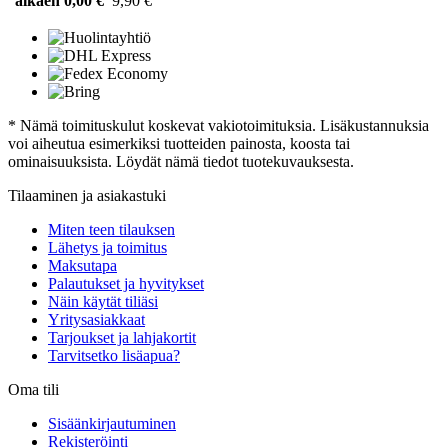
alkaen 0,00 €
9,90 €
* Nämä toimituskulut koskevat vakiotoimituksia. Lisäkustannuksia
voi aiheutua esimerkiksi tuotteiden painosta, koosta tai
ominaisuuksista. Löydät nämä tiedot tuotekuvauksesta.
Tilaaminen ja asiakastuki
Miten teen tilauksen
Lähetys ja toimitus
Maksutapa
Palautukset ja hyvitykset
Näin käytät tiliäsi
Yritysasiakkaat
Tarjoukset ja lahjakortit
Tarvitsetko lisäapua?
Oma tili
Sisäänkirjautuminen
Rekisteröinti