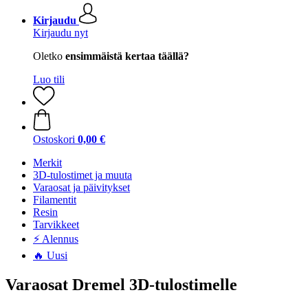
Kirjaudu
Kirjaudu nyt
Oletko
ensimmäistä kertaa täällä?
Luo tili
Ostoskori
0,00 €
Merkit
3D-tulostimet ja muuta
Varaosat ja päivitykset
Filamentit
Resin
Tarvikkeet
⚡ Alennus
🔥 Uusi
Varaosat Dremel 3D-tulostimelle