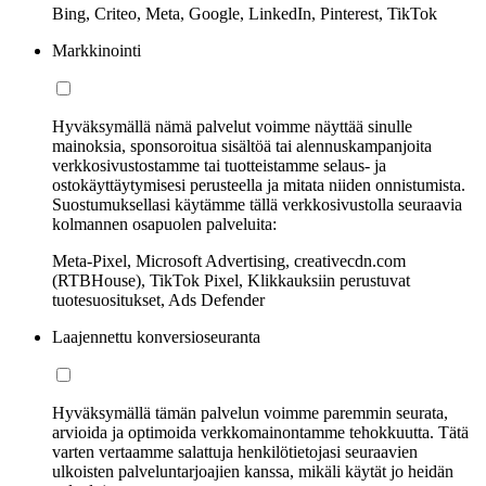
Bing, Criteo, Meta, Google, LinkedIn, Pinterest, TikTok
Markkinointi
Hyväksymällä nämä palvelut voimme näyttää sinulle
mainoksia, sponsoroitua sisältöä tai alennuskampanjoita
verkkosivustostamme tai tuotteistamme selaus- ja
ostokäyttäytymisesi perusteella ja mitata niiden onnistumista.
Suostumuksellasi käytämme tällä verkkosivustolla seuraavia
kolmannen osapuolen palveluita:
Meta-Pixel, Microsoft Advertising, creativecdn.com
(RTBHouse), TikTok Pixel, Klikkauksiin perustuvat
tuotesuositukset, Ads Defender
Laajennettu konversioseuranta
Hyväksymällä tämän palvelun voimme paremmin seurata,
arvioida ja optimoida verkkomainontamme tehokkuutta. Tätä
varten vertaamme salattuja henkilötietojasi seuraavien
ulkoisten palveluntarjoajien kanssa, mikäli käytät jo heidän