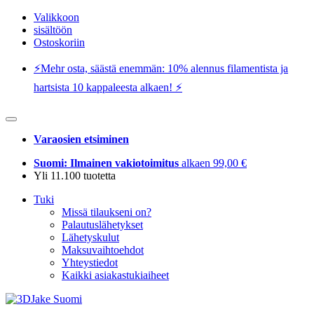
Valikkoon
sisältöön
Ostoskoriin
⚡️Mehr osta, säästä enemmän: 10% alennus filamentista ja
hartsista 10 kappaleesta alkaen! ⚡️
Varaosien etsiminen
Suomi: Ilmainen vakiotoimitus
alkaen 99,00 €
Yli 11.100 tuotetta
Tuki
Missä tilaukseni on?
Palautuslähetykset
Lähetyskulut
Maksuvaihtoehdot
Yhteystiedot
Kaikki asiakastukiaiheet