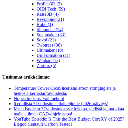
ProFab3D (2)
QIDI Tech (59)
Raise3D (4)
Revopoint (21)
Robo (1)
Silhouette (54)
Snapmaker (83)
Sovol (21)
Twotrees (36)
Ultimaker (10)
UniFormation (11)
Wanhao (13)
Zortrax (5)
Uusimmat artikkelimme:
Temperature Tower OrcaSlicerissa: eroon stringingistä ja
heikosta kerrostarttuvuudesta.
Nopea tulostus: vaihtoehdot
6 edullista 3D-tulostinta aloittelijoille (2026-päivitys)
Mesh Boolean 3D-tulostuksessa: leikkaa, yhdistä ja muokkaa
malleja ilman CAD-ohjelmistoa!
YouTube Episode: Is This the Best Budget CoreXY of 2025?
Elegoo Centauri Carbon Tested!