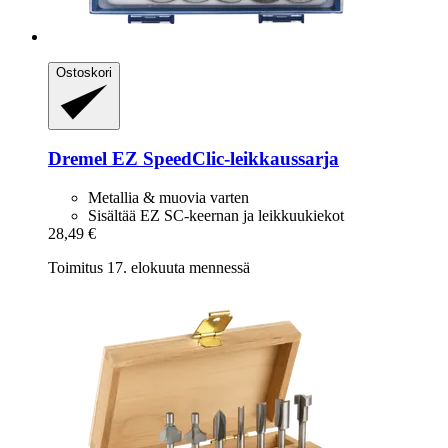
Ostoskori
Dremel
EZ SpeedClic-​leikkaussarja
Metallia & muovia varten
Sisältää EZ SC-keernan ja leikkuukiekot
28,49 €
Toimitus 17. elokuuta mennessä