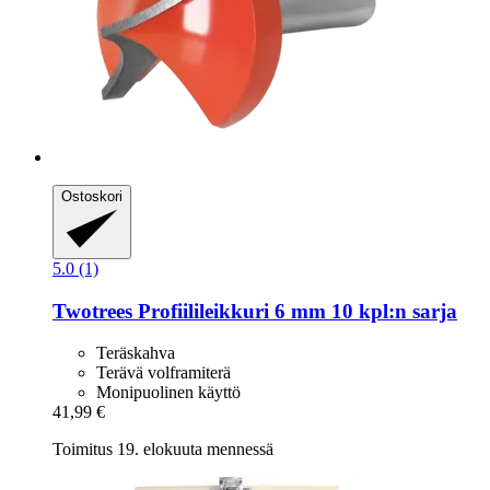
Ostoskori
5.0 (1)
Twotrees
Profiilileikkuri 6 mm 10 kpl:n sarja
Teräskahva
Terävä volframiterä
Monipuolinen käyttö
41,99 €
Toimitus 19. elokuuta mennessä