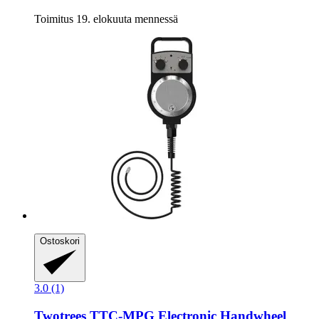
Toimitus 19. elokuuta mennessä
Ostoskori
3.0 (1)
Twotrees
TTC-​MPG Electronic Handwheel