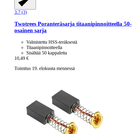
3.7 (3)
Twotrees
Poranteräsarja titaanipinnoitteella 50-​
osainen sarja
Valmistettu HSS-teräksestä
Titaanipinnoitteella
Sisältää 50 kappaletta
10,49 €
Toimitus 19. elokuuta mennessä