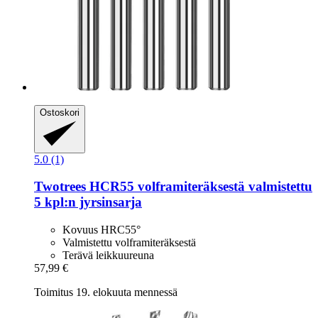
Ostoskori
5.0 (1)
Twotrees
HCR55 volframiteräksestä valmistettu
5 kpl:n jyrsinsarja
Kovuus HRC55°
Valmistettu volframiteräksestä
Terävä leikkuureuna
57,99 €
Toimitus 19. elokuuta mennessä