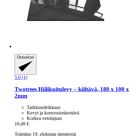
Ostoskori
5.0 (1)
Twotrees
Hiilikuitulevy – kiiltävä, 180 x 100 x
2mm
Tarkkuusleikkaus
Kevyt ja korroosionkestävä
Korkea vetolujuus
10,49 €
Toimitus 19. elokuuta mennessä