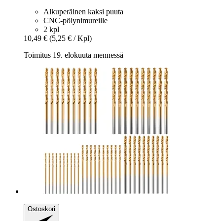
Alkuperäinen kaksi puuta
CNC-pölynimureille
2 kpl
10,49 €
(5,25 € / Kpl)
Toimitus 19. elokuuta mennessä
Ostoskori