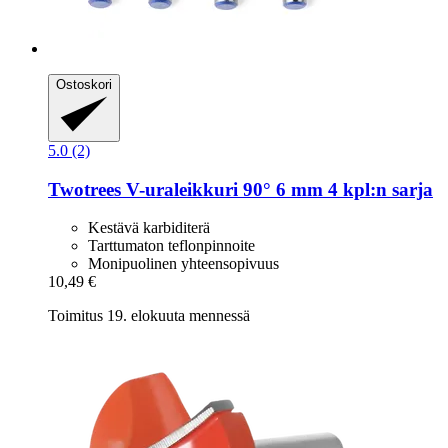
Ostoskori
5.0 (2)
Twotrees
V-​uraleikkuri 90° 6 mm 4 kpl:n sarja
Kestävä karbiditerä
Tarttumaton teflonpinnoite
Monipuolinen yhteensopivuus
10,49 €
Toimitus 19. elokuuta mennessä