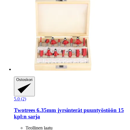
Ostoskori
5.0 (2)
Twotrees
6.35mm jyrsinterät puuntyöstöön 15
kpl:n sarja
Teollinen laatu