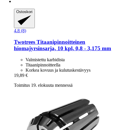
Ostoskori
4.8 (8)
Twotrees
Titaanipinnoitteinen
hiomajyrsinsarja, 10 kpl, 0,8 -​ 3,175 mm
Valmistettu karbidista
Titaanipinnoitteella
Korkea kovuus ja kulutuskestävyys
19,89 €
Toimitus 19. elokuuta mennessä