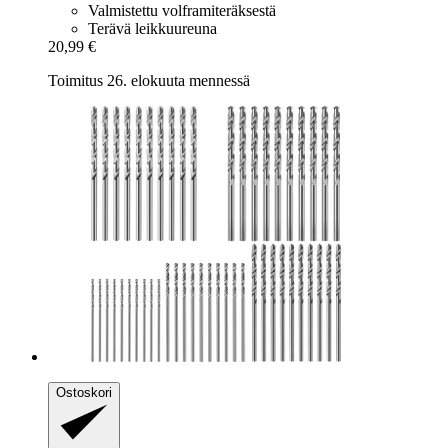
Valmistettu volframiteräksestä
Terävä leikkuureuna
20,99 €
Toimitus 26. elokuuta mennessä
Ostoskori