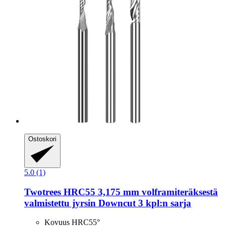
Ostoskori
5.0 (1)
Twotrees
HRC55 3,175 mm volframiteräksestä
valmistettu jyrsin Downcut 3 kpl:n sarja
Kovuus HRC55°