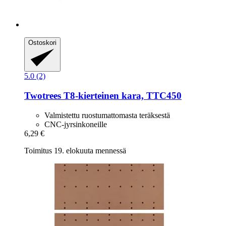
Ostoskori
5.0 (2)
Twotrees
T8-​kierteinen kara, TTC450
Valmistettu ruostumattomasta teräksestä
CNC-jyrsinkoneille
6,29 €
Toimitus 19. elokuuta mennessä