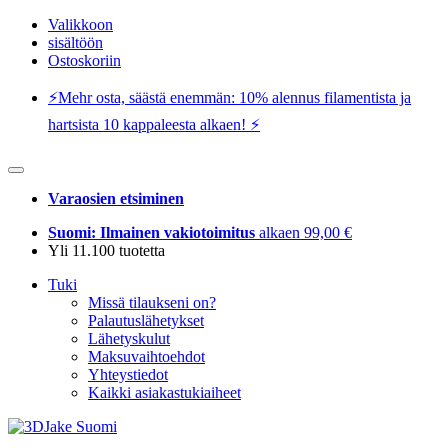
Valikkoon
sisältöön
Ostoskoriin
⚡️Mehr osta, säästä enemmän: 10% alennus filamentista ja
hartsista 10 kappaleesta alkaen! ⚡️
Varaosien etsiminen
Suomi: Ilmainen vakiotoimitus
alkaen 99,00 €
Yli 11.100 tuotetta
Tuki
Missä tilaukseni on?
Palautuslähetykset
Lähetyskulut
Maksuvaihtoehdot
Yhteystiedot
Kaikki asiakastukiaiheet