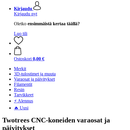
Kirjaudu
Kirjaudu nyt
Oletko
ensimmäistä kertaa täällä?
Luo tili
Ostoskori
0,00 €
Merkit
3D-tulostimet ja muuta
Varaosat ja päivitykset
Filamentit
Resin
Tarvikkeet
⚡ Alennus
🔥 Uusi
Twotrees CNC-koneiden varaosat ja
päivitykset