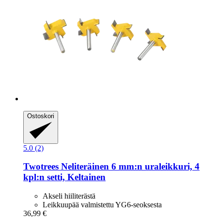
Ostoskori
5.0 (2)
Twotrees
Neliteräinen 6 mm:n uraleikkuri, 4
kpl:n setti, Keltainen
Akseli hiiliterästä
Leikkuupää valmistettu YG6-seoksesta
36,99 €