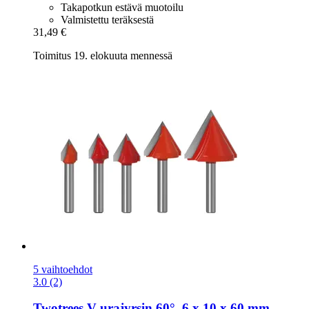
Takapotkun estävä muotoilu
Valmistettu teräksestä
31,49 €
Toimitus 19. elokuuta mennessä
5 vaihtoehdot
3.0 (2)
Twotrees
V-​urajyrsin 60°, 6 x 10 x 60 mm