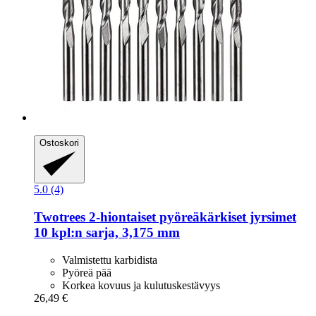
Ostoskori
5.0 (4)
Twotrees
2-​hiontaiset pyöreäkärkiset jyrsimet
10 kpl:n sarja, 3,175 mm
Valmistettu karbidista
Pyöreä pää
Korkea kovuus ja kulutuskestävyys
26,49 €