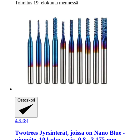
Toimitus 19. elokuuta mennessä
Ostoskori
4.9 (8)
Twotrees
Jyrsinterät, joissa on Nano Blue -​
pinnoite, 10 kpl:n sarja, 0,8 -​ 3,175 mm