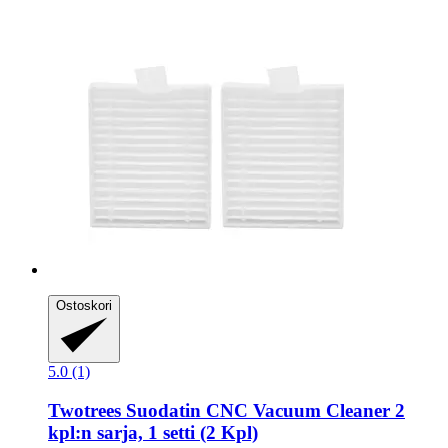
Ostoskori
5.0 (1)
Twotrees
Suodatin CNC Vacuum Cleaner 2
kpl:n sarja, 1 setti (2 Kpl)