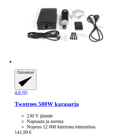
Ostoskori
4.8 (9)
Twotrees
500W karasarja
230 V jännite
Napsauta ja asenna
Nopeus 12 000 kierrosta minuutissa
141,99 €