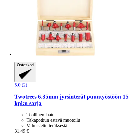
Ostoskori
5.0 (2)
Twotrees
6.35mm jyrsinterät puuntyöstöön 15
kpl:n sarja
Teollinen laatu
Takapotkun estävä muotoilu
Valmistettu teräksestä
31,49 €