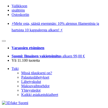
Valikkoon
sisältöön
Ostoskoriin
⚡️Mehr osta, säästä enemmän: 10% alennus filamentista ja
hartsista 10 kappaleesta alkaen! ⚡️
Varaosien etsiminen
Suomi: Ilmainen vakiotoimitus
alkaen 99,00 €
Yli 11.100 tuotetta
Tuki
Missä tilaukseni on?
Palautuslähetykset
Lähetyskulut
Maksuvaihtoehdot
Yhteystiedot
Kaikki asiakastukiaiheet