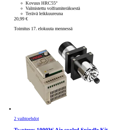
Kovuus HRC55°
Valmistettu volframiteräksestä
Terävä leikkuureuna
20,99 €
Toimitus 17. elokuuta mennessä
2 vaihtoehdot
Twotrees
1000W Air-​cooled Spindle Kit,