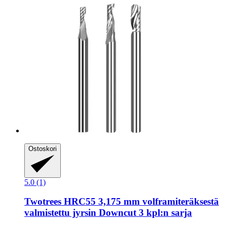
Ostoskori
5.0 (1)
Twotrees
HRC55 3,175 mm volframiteräksestä
valmistettu jyrsin Downcut 3 kpl:n sarja