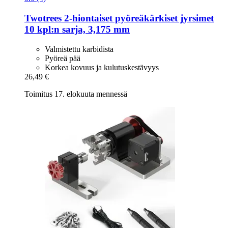
Twotrees
2-​hiontaiset pyöreäkärkiset jyrsimet
10 kpl:n sarja, 3,175 mm
Valmistettu karbidista
Pyöreä pää
Korkea kovuus ja kulutuskestävyys
26,49 €
Toimitus 17. elokuuta mennessä