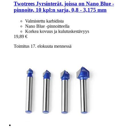
Twotrees
Jyrsinterät, joissa on Nano Blue -​
pinnoite, 10 kpl:n sarja, 0,8 -​ 3,175 mm
Valmistettu karbidista
Nano Blue -pinnoitteella
Korkea kovuus ja kulutuskestävyys
19,89 €
Toimitus 17. elokuuta mennessä