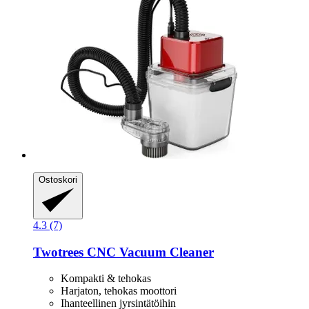
Ostoskori
4.3 (7)
Twotrees
CNC Vacuum Cleaner
Kompakti & tehokas
Harjaton, tehokas moottori
Ihanteellinen jyrsintätöihin