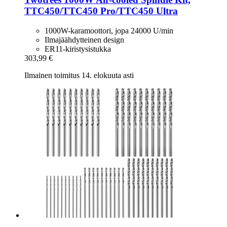
TTC450/TTC450 Pro/TTC450 Ultra
1000W-karamoottori, jopa 24000 U/min
Ilmajäähdytteinen design
ER11-kiristysistukka
303,99 €
Ilmainen toimitus 14. elokuuta asti