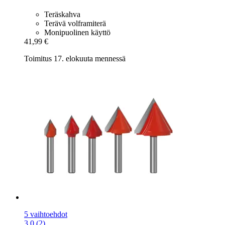
Teräskahva
Terävä volframiterä
Monipuolinen käyttö
41,99 €
Toimitus 17. elokuuta mennessä
5 vaihtoehdot
3.0 (2)