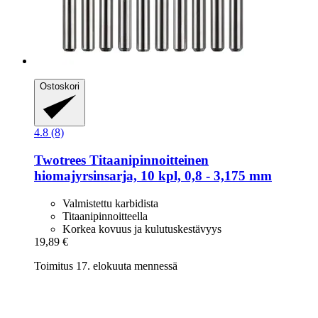
Ostoskori
4.8 (8)
Twotrees
Titaanipinnoitteinen
hiomajyrsinsarja, 10 kpl, 0,8 -​ 3,175 mm
Valmistettu karbidista
Titaanipinnoitteella
Korkea kovuus ja kulutuskestävyys
19,89 €
Toimitus 17. elokuuta mennessä