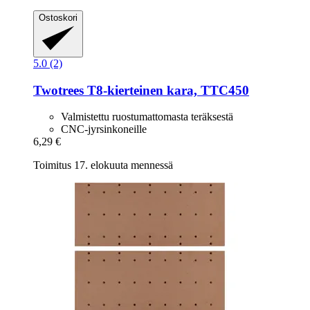
Ostoskori
5.0 (2)
Twotrees
T8-​kierteinen kara, TTC450
Valmistettu ruostumattomasta teräksestä
CNC-jyrsinkoneille
6,29 €
Toimitus 17. elokuuta mennessä