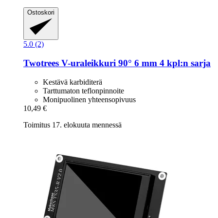
Ostoskori
5.0 (2)
Twotrees
V-​uraleikkuri 90° 6 mm 4 kpl:n sarja
Kestävä karbiditerä
Tarttumaton teflonpinnoite
Monipuolinen yhteensopivuus
10,49 €
Toimitus 17. elokuuta mennessä