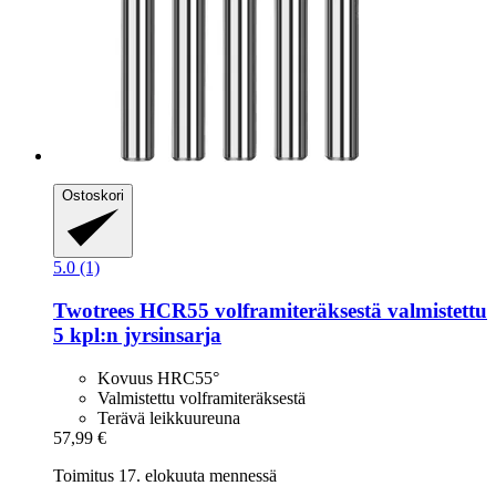
Ostoskori
5.0 (1)
Twotrees
HCR55 volframiteräksestä valmistettu
5 kpl:n jyrsinsarja
Kovuus HRC55°
Valmistettu volframiteräksestä
Terävä leikkuureuna
57,99 €
Toimitus 17. elokuuta mennessä