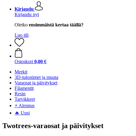
Kirjaudu
Kirjaudu nyt
Oletko
ensimmäistä kertaa täällä?
Luo tili
Ostoskori
0,00 €
Merkit
3D-tulostimet ja muuta
Varaosat ja päivitykset
Filamentit
Resin
Tarvikkeet
⚡ Alennus
🔥 Uusi
Twotrees-varaosat ja päivitykset