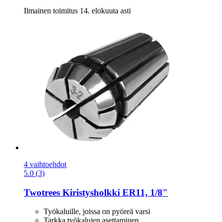
Ilmainen toimitus 14. elokuuta asti
4 vaihtoehdot
5.0 (3)
Twotrees
Kiristysholkki ER11, 1/8"
Työkaluille, joissa on pyöreä varsi
Tarkka työkalujen asettaminen