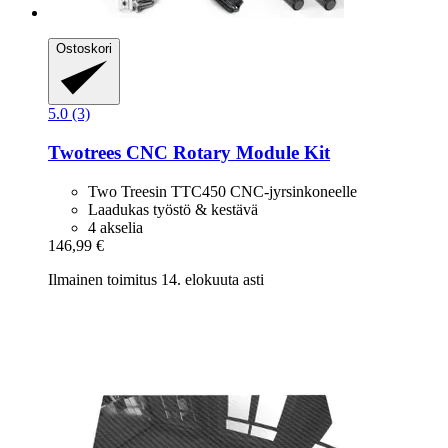
Ostoskori
5.0 (3)
Twotrees
CNC Rotary Module Kit
Two Treesin TTC450 CNC-jyrsinkoneelle
Laadukas työstö & kestävä
4 akselia
146,99 €
Ilmainen toimitus 14. elokuuta asti