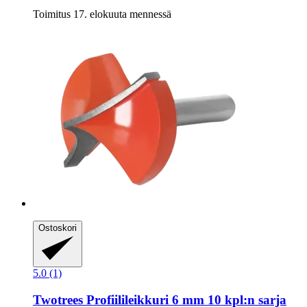
Toimitus 17. elokuuta mennessä
Ostoskori
5.0 (1)
Twotrees
Profiilileikkuri 6 mm 10 kpl:n sarja