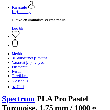
Kirjaudu
Kirjaudu nyt
Oletko
ensimmäistä kertaa täällä?
Luo tili
Merkit
3D-tulostimet ja muuta
Varaosat ja päivitykset
Filamentit
Resin
Tarvikkeet
⚡ Alennus
🔥 Uusi
Spectrum
PLA Pro Pastel
Turquoise, 1,75 mm / 1000 g