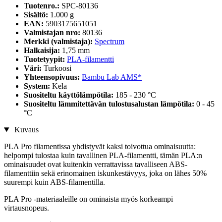
Tuotenro.:
SPC-80136
Sisältö:
1.000 g
EAN:
5903175651051
Valmistajan nro:
80136
Merkki (valmistaja):
Spectrum
Halkaisija:
1,75 mm
Tuotetyypit:
PLA-filamentti
Väri:
Turkoosi
Yhteensopivuus:
Bambu Lab AMS*
System:
Kela
Suositeltu käyttölämpötila:
185 - 230 °C
Suositeltu lämmitettävän tulostusalustan lämpötila:
0 - 45
°C
Kuvaus
PLA Pro filamentissa yhdistyvät kaksi toivottua ominaisuutta:
helpompi tulostaa kuin tavallinen PLA-filamentti, tämän PLA:n
ominaisuudet ovat kuitenkin verrattavissa tavalliseen ABS-
filamenttiin sekä erinomainen iskunkestävyys, joka on lähes 50%
suurempi kuin ABS-filamentilla.
PLA Pro -materiaaleille on ominaista myös korkeampi
virtausnopeus.