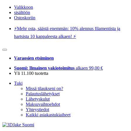
Valikkoon
sisältöön
Ostoskoriin
⚡️Mehr osta, säästä enemmän: 10% alennus filamentista ja
hartsista 10 kappaleesta alkaen! ⚡️
Varaosien etsiminen
Suomi: Ilmainen vakiotoimitus
alkaen 99,00 €
Yli 11.100 tuotetta
Tuki
Missä tilaukseni on?
Palautuslähetykset
Lähetyskulut
Maksuvaihtoehdot
Yhteystiedot
Kaikki asiakastukiaiheet