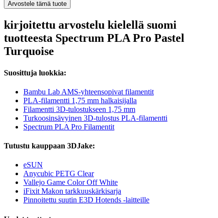
Arvostele tämä tuote
kirjoitettu arvostelu kielellä suomi
tuotteesta Spectrum PLA Pro Pastel
Turquoise
Suosittuja luokkia:
Bambu Lab AMS-yhteensopivat filamentit
PLA-filamentti 1,75 mm halkaisijalla
Filamentti 3D-tulostukseen 1,75 mm
Turkoosinsävyinen 3D-tulostus PLA-filamentti
Spectrum PLA Pro Filamentit
Tutustu kauppaan 3DJake:
eSUN
Anycubic PETG Clear
Vallejo Game Color Off White
iFixit Makon tarkkuuskärkisarja
Pinnoitettu suutin E3D Hotends -laitteille