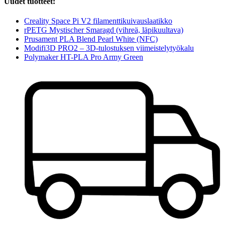
Uudet tuotteet:
Creality Space Pi V2 filamenttikuivauslaatikko
rPETG Mystischer Smaragd (vihreä, läpikuultava)
Prusament PLA Blend Pearl White (NFC)
Modifi3D PRO2 – 3D-tulostuksen viimeistelytyökalu
Polymaker HT-PLA Pro Army Green