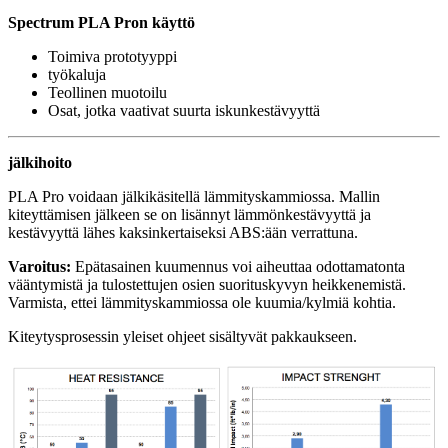
Spectrum PLA Pron käyttö
Toimiva prototyyppi
työkaluja
Teollinen muotoilu
Osat, jotka vaativat suurta iskunkestävyyttä
jälkihoito
PLA Pro voidaan jälkikäsitellä lämmityskammiossa. Mallin
kiteyttämisen jälkeen se on lisännyt lämmönkestävyyttä ja
kestävyyttä lähes kaksinkertaiseksi ABS:ään verrattuna.
Varoitus:
Epätasainen kuumennus voi aiheuttaa odottamatonta
vääntymistä ja tulostettujen osien suorituskyvyn heikkenemistä.
Varmista, ettei lämmityskammiossa ole kuumia/kylmiä kohtia.
Kiteytysprosessin yleiset ohjeet sisältyvät pakkaukseen.