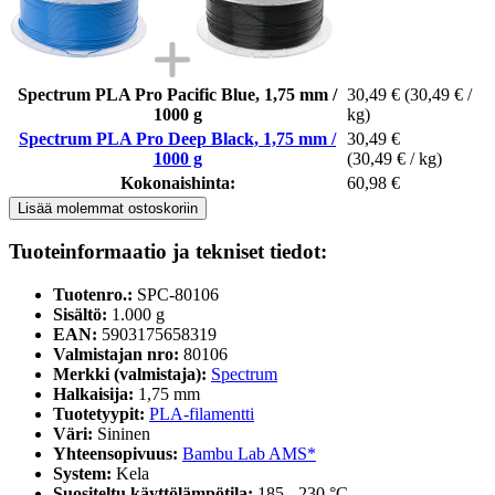
Spectrum PLA Pro Pacific Blue, 1,75 mm /
30,49 €
(30,49 € /
1000 g
kg)
Spectrum PLA Pro Deep Black, 1,75 mm /
30,49 €
1000 g
(30,49 € / kg)
Kokonaishinta:
60,98 €
Lisää molemmat ostoskoriin
Tuoteinformaatio ja tekniset tiedot:
Tuotenro.:
SPC-80106
Sisältö:
1.000 g
EAN:
5903175658319
Valmistajan nro:
80106
Merkki (valmistaja):
Spectrum
Halkaisija:
1,75 mm
Tuotetyypit:
PLA-filamentti
Väri:
Sininen
Yhteensopivuus:
Bambu Lab AMS*
System:
Kela
Suositeltu käyttölämpötila:
185 - 230 °C