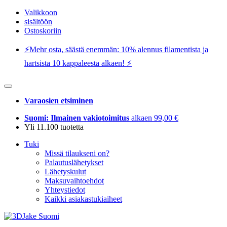
Valikkoon
sisältöön
Ostoskoriin
⚡️Mehr osta, säästä enemmän: 10% alennus filamentista ja
hartsista 10 kappaleesta alkaen! ⚡️
Varaosien etsiminen
Suomi: Ilmainen vakiotoimitus
alkaen 99,00 €
Yli 11.100 tuotetta
Tuki
Missä tilaukseni on?
Palautuslähetykset
Lähetyskulut
Maksuvaihtoehdot
Yhteystiedot
Kaikki asiakastukiaiheet