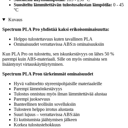
Suositeltu lämmitettävän tulostusalustan lämpötila:
0 - 45
°C
Kuvaus
Spectrum PLA Pro yhdistää kaksi erikoisominaisuutta:
Helppo tulostettavuus kuten tavallinen PLA
Ominaisuudet verrattavissa ABS:n ominaisuuksiin
Kun PLA Pro on tulostettu, sen iskunkestävyys on lähes 50 %
parempi kuin ABS-materiaali. Sille on myös ominaista sen
lisääntynyt virtauskäyttäytyminen.
Spectrum PLA Pron tärkeimmät ominaisuudet
Hyvä vaihtoehto styreenipohjaisille materiaaleille
Parempi lämmönkestävyys
Tulostus onnistuu myös ilman lämmitettävää alustaa
Parempi juoksevuus
Ihanteellinen teollisiin sovelluksiin
Tulosteen helppo irrotus alustasta
Suuri lujuus – verrattavissa ABS:ään
Ei kutistumista jäähtymisen jälkeen
Korkea tulostustehokkuus