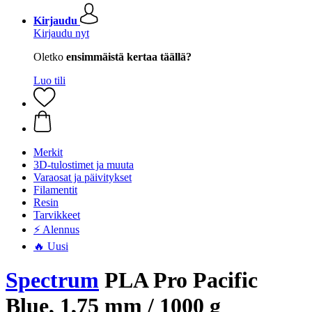
Kirjaudu
Kirjaudu nyt
Oletko
ensimmäistä kertaa täällä?
Luo tili
Merkit
3D-tulostimet ja muuta
Varaosat ja päivitykset
Filamentit
Resin
Tarvikkeet
⚡ Alennus
🔥 Uusi
Spectrum
PLA Pro Pacific
Blue, 1,75 mm / 1000 g