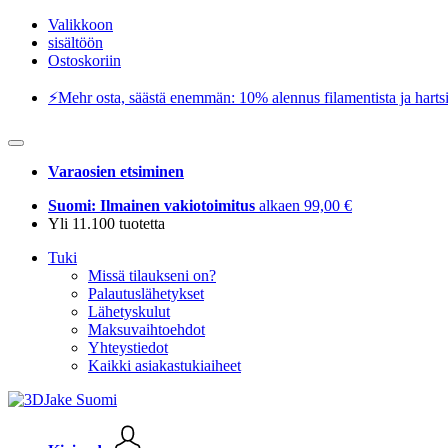
Valikkoon
sisältöön
Ostoskoriin
⚡️Mehr osta, säästä enemmän: 10% alennus filamentista ja hartsi
Varaosien etsiminen
Suomi: Ilmainen vakiotoimitus
alkaen 99,00 €
Yli 11.100 tuotetta
Tuki
Missä tilaukseni on?
Palautuslähetykset
Lähetyskulut
Maksuvaihtoehdot
Yhteystiedot
Kaikki asiakastukiaiheet