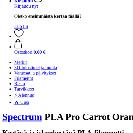
Kirjaudu
Kirjaudu nyt
Oletko
ensimmäistä kertaa täällä?
Luo tili
Ostoskori
0,00 €
Merkit
3D-tulostimet ja muuta
Varaosat ja päivitykset
Filamentit
Resin
Tarvikkeet
⚡ Alennus
🔥 Uusi
Spectrum
PLA Pro Carrot Orang
Kestävä ja iskunkestävä PLA-filamentti