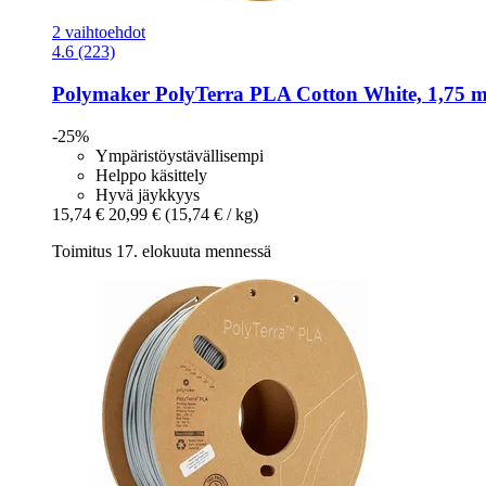
2 vaihtoehdot
4.6 (223)
Polymaker
PolyTerra PLA Cotton White, 1,75 m
-25%
Ympäristöystävällisempi
Helppo käsittely
Hyvä jäykkyys
15,74 €
20,99 €
(15,74 € / kg)
Toimitus 17. elokuuta mennessä