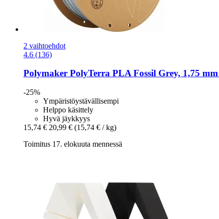
2 vaihtoehdot
4.6 (136)
Polymaker
PolyTerra PLA Fossil Grey, 1,75 mm 
-25%
Ympäristöystävällisempi
Helppo käsittely
Hyvä jäykkyys
15,74 €
20,99 €
(15,74 € / kg)
Toimitus 17. elokuuta mennessä