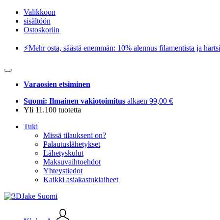
Valikkoon
sisältöön
Ostoskoriin
⚡️Mehr osta, säästä enemmän: 10% alennus filamentista ja hartsi
Varaosien etsiminen
Suomi: Ilmainen vakiotoimitus
alkaen 99,00 €
Yli 11.100 tuotetta
Tuki
Missä tilaukseni on?
Palautuslähetykset
Lähetyskulut
Maksuvaihtoehdot
Yhteystiedot
Kaikki asiakastukiaiheet