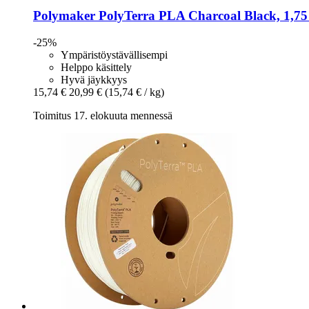
Polymaker
PolyTerra PLA Charcoal Black, 1,75
-25%
Ympäristöystävällisempi
Helppo käsittely
Hyvä jäykkyys
15,74 €
20,99 €
(15,74 € / kg)
Toimitus 17. elokuuta mennessä