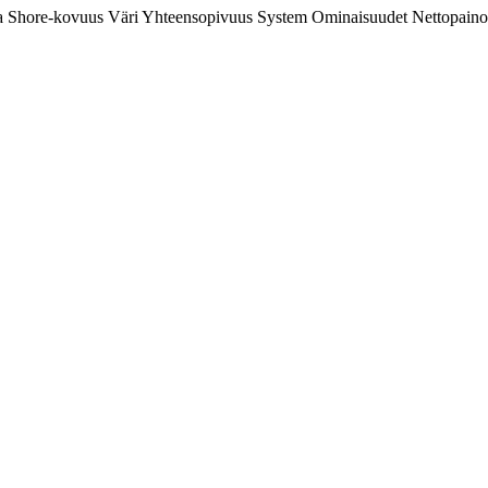
a
Shore-kovuus
Väri
Yhteensopivuus
System
Ominaisuudet
Nettopaino