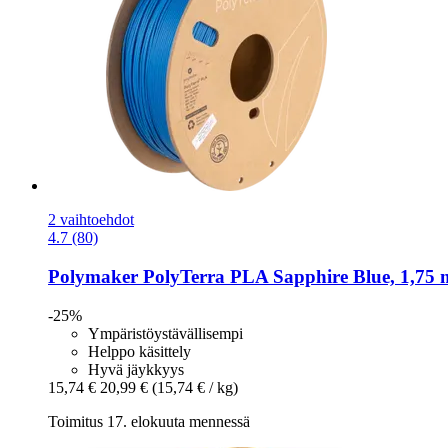
2 vaihtoehdot
4.7 (80)
Polymaker
PolyTerra PLA Sapphire Blue, 1,75 
-25%
Ympäristöystävällisempi
Helppo käsittely
Hyvä jäykkyys
15,74 €
20,99 €
(15,74 € / kg)
Toimitus 17. elokuuta mennessä