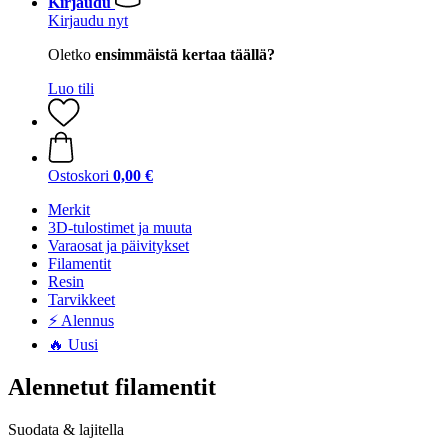
Kirjaudu
Kirjaudu nyt
Oletko
ensimmäistä kertaa täällä?
Luo tili
Ostoskori
0,00 €
Merkit
3D-tulostimet ja muuta
Varaosat ja päivitykset
Filamentit
Resin
Tarvikkeet
⚡ Alennus
🔥 Uusi
Alennetut filamentit
Suodata & lajitella