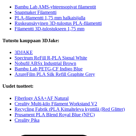
Bambu Lab AMS-yhteensopivat filamentit
Snapmaker Filamentti
PLA-filamentti 1,75 mm halkaisijalla
Ruskeansävyinen 3D-tulostus PLA-filamentti
Filamentti 3D-tulostukseen 1,75 mm
Tutustu kauppaan 3DJake:
3DJAKE
Spectrum ReFill R-PLA Signal White
Nobufil ABSx Industrial Brown
Bambu Lab PETG-CF Indigo Blue
AzureFilm PLA Silk Refill Graphite Grey
Uudet tuotteet:
Fiberlogy ASA+AF Natural
Creality Multi-kilo Filament Workstand V2
Recycling Fabrik rPLA Kimalteleva kynttilä (Red Glitter)
Prusament PLA Blend Royal Blue (NFC)
Creality Pika