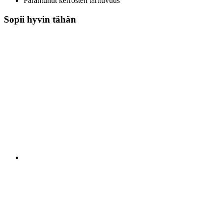
Parantunut kerrosten tarttuvuus
Sopii hyvin tähän