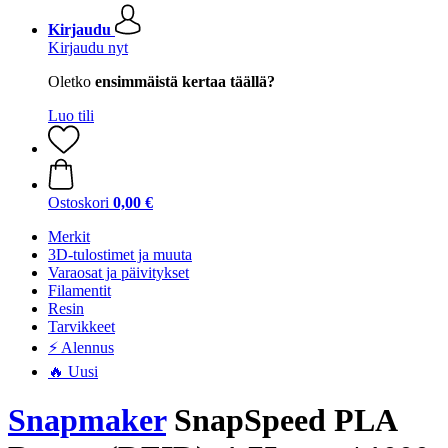
Kirjaudu
Kirjaudu nyt
Oletko
ensimmäistä kertaa täällä?
Luo tili
Ostoskori
0,00 €
Merkit
3D-tulostimet ja muuta
Varaosat ja päivitykset
Filamentit
Resin
Tarvikkeet
⚡ Alennus
🔥 Uusi
Snapmaker
SnapSpeed PLA