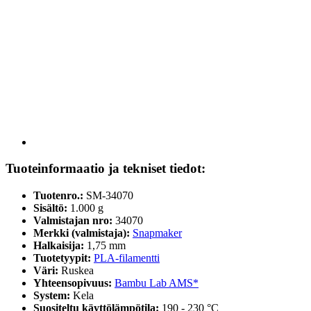
Tuoteinformaatio ja tekniset tiedot:
Tuotenro.:
SM-34070
Sisältö:
1.000 g
Valmistajan nro:
34070
Merkki (valmistaja):
Snapmaker
Halkaisija:
1,75 mm
Tuotetyypit:
PLA-filamentti
Väri:
Ruskea
Yhteensopivuus:
Bambu Lab AMS*
System:
Kela
Suositeltu käyttölämpötila:
190 - 230 °C