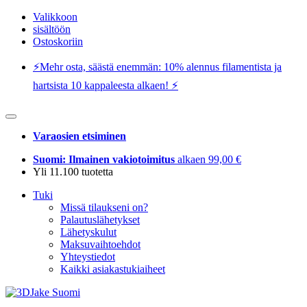
Valikkoon
sisältöön
Ostoskoriin
⚡️Mehr osta, säästä enemmän: 10% alennus filamentista ja
hartsista 10 kappaleesta alkaen! ⚡️
Varaosien etsiminen
Suomi: Ilmainen vakiotoimitus
alkaen 99,00 €
Yli 11.100 tuotetta
Tuki
Missä tilaukseni on?
Palautuslähetykset
Lähetyskulut
Maksuvaihtoehdot
Yhteystiedot
Kaikki asiakastukiaiheet