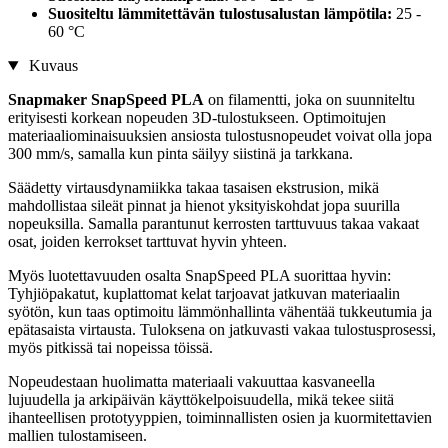
Suositeltu lämmitettävän tulostusalustan lämpötila:
25 -
60 °C
Kuvaus
Snapmaker SnapSpeed PLA
on filamentti, joka on suunniteltu
erityisesti korkean nopeuden 3D-tulostukseen. Optimoitujen
materiaaliominaisuuksien ansiosta tulostusnopeudet voivat olla jopa
300 mm/s, samalla kun pinta säilyy siistinä ja tarkkana.
Säädetty virtausdynamiikka takaa tasaisen ekstrusion, mikä
mahdollistaa sileät pinnat ja hienot yksityiskohdat jopa suurilla
nopeuksilla. Samalla parantunut kerrosten tarttuvuus takaa vakaat
osat, joiden kerrokset tarttuvat hyvin yhteen.
Myös luotettavuuden osalta SnapSpeed PLA suorittaa hyvin:
Tyhjiöpakatut, kuplattomat kelat tarjoavat jatkuvan materiaalin
syötön, kun taas optimoitu lämmönhallinta vähentää tukkeutumia ja
epätasaista virtausta. Tuloksena on jatkuvasti vakaa tulostusprosessi,
myös pitkissä tai nopeissa töissä.
Nopeudestaan huolimatta materiaali vakuuttaa kasvaneella
lujuudella ja arkipäivän käyttökelpoisuudella, mikä tekee siitä
ihanteellisen prototyyppien, toiminnallisten osien ja kuormitettavien
mallien tulostamiseen.