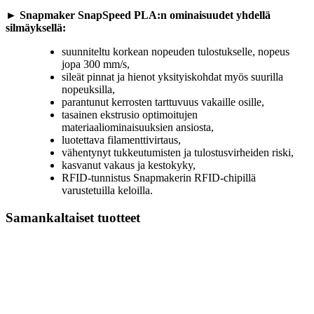
► Snapmaker SnapSpeed PLA:n ominaisuudet yhdellä
silmäyksellä:
suunniteltu korkean nopeuden tulostukselle, nopeus
jopa 300 mm/s,
sileät pinnat ja hienot yksityiskohdat myös suurilla
nopeuksilla,
parantunut kerrosten tarttuvuus vakaille osille,
tasainen ekstrusio optimoitujen
materiaaliominaisuuksien ansiosta,
luotettava filamenttivirtaus,
vähentynyt tukkeutumisten ja tulostusvirheiden riski,
kasvanut vakaus ja kestokyky,
RFID-tunnistus Snapmakerin RFID-chipillä
varustetuilla keloilla.
Samankaltaiset tuotteet