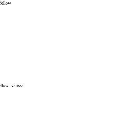
Yellow
llow -värissä