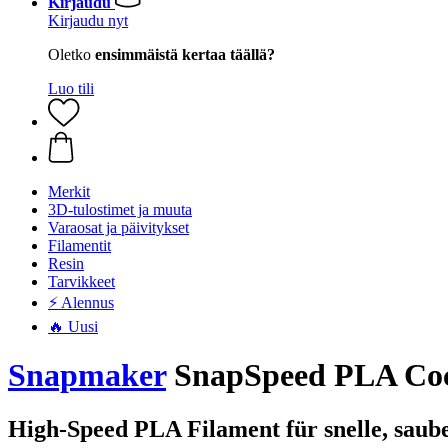
Kirjaudu
Kirjaudu nyt
Oletko
ensimmäistä kertaa täällä?
Luo tili
Merkit
3D-tulostimet ja muuta
Varaosat ja päivitykset
Filamentit
Resin
Tarvikkeet
⚡ Alennus
🔥 Uusi
Snapmaker
SnapSpeed PLA Coco
High-Speed PLA Filament für snelle, saub