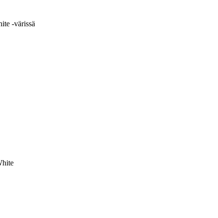
ite -värissä
White