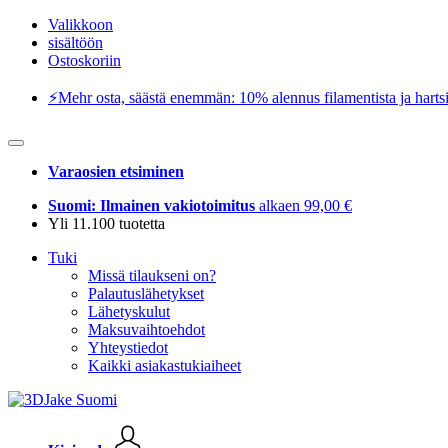
Valikkoon
sisältöön
Ostoskoriin
⚡️Mehr osta, säästä enemmän: 10% alennus filamentista ja hartsi
Varaosien etsiminen
Suomi: Ilmainen vakiotoimitus
alkaen 99,00 €
Yli 11.100 tuotetta
Tuki
Missä tilaukseni on?
Palautuslähetykset
Lähetyskulut
Maksuvaihtoehdot
Yhteystiedot
Kaikki asiakastukiaiheet