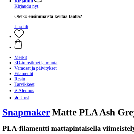
Kirjaudu
Kirjaudu nyt
Oletko
ensimmäistä kertaa täällä?
Luo tili
Merkit
3D-tulostimet ja muuta
Varaosat ja päivitykset
Filamentit
Resin
Tarvikkeet
⚡ Alennus
🔥 Uusi
Snapmaker
Matte PLA Ash Grey
PLA-filamentti mattapintaisella viimeistel