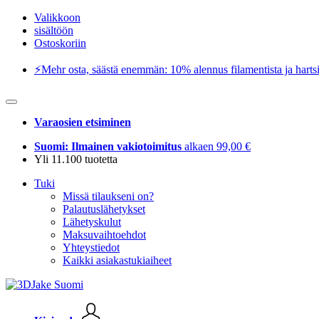
Valikkoon
sisältöön
Ostoskoriin
⚡️Mehr osta, säästä enemmän: 10% alennus filamentista ja hartsi
Varaosien etsiminen
Suomi: Ilmainen vakiotoimitus
alkaen 99,00 €
Yli 11.100 tuotetta
Tuki
Missä tilaukseni on?
Palautuslähetykset
Lähetyskulut
Maksuvaihtoehdot
Yhteystiedot
Kaikki asiakastukiaiheet