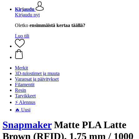
Kirjaudu
Kirjaudu nyt
Oletko
ensimmäistä kertaa täällä?
Luo tili
Merkit
3D-tulostimet ja muuta
Varaosat ja päivitykset
Filamentit
Resin
Tarvikkeet
⚡ Alennus
🔥 Uusi
Snapmaker
Matte PLA Latte
Brown (RFID), 1,75 mm / 1000