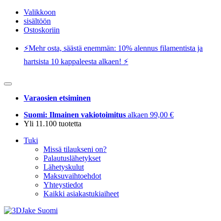
Valikkoon
sisältöön
Ostoskoriin
⚡️Mehr osta, säästä enemmän: 10% alennus filamentista ja
hartsista 10 kappaleesta alkaen! ⚡️
Varaosien etsiminen
Suomi: Ilmainen vakiotoimitus
alkaen 99,00 €
Yli 11.100 tuotetta
Tuki
Missä tilaukseni on?
Palautuslähetykset
Lähetyskulut
Maksuvaihtoehdot
Yhteystiedot
Kaikki asiakastukiaiheet