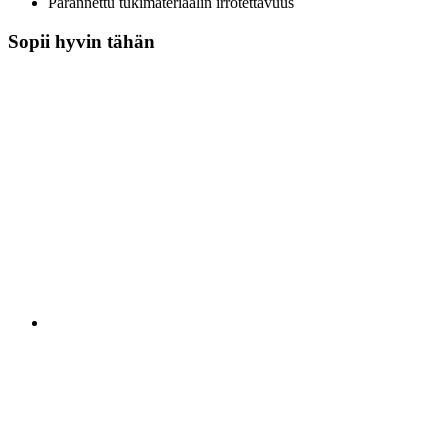
Parannettu tukimateriaalin irrotettavuus
Sopii hyvin tähän