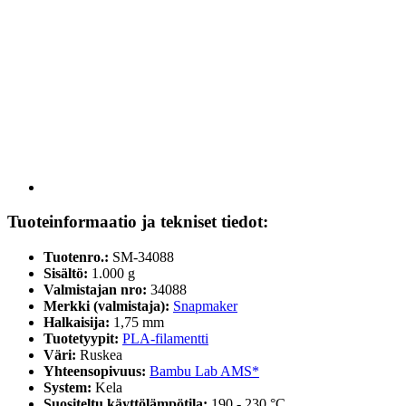
Tuoteinformaatio ja tekniset tiedot:
Tuotenro.:
SM-34088
Sisältö:
1.000 g
Valmistajan nro:
34088
Merkki (valmistaja):
Snapmaker
Halkaisija:
1,75 mm
Tuotetyypit:
PLA-filamentti
Väri:
Ruskea
Yhteensopivuus:
Bambu Lab AMS*
System:
Kela
Suositeltu käyttölämpötila:
190 - 230 °C