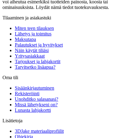
voi aiheutua esimerkiksi tuotteiden painosta, koosta tai
ominaisuuksista. Löydät nämä tiedot tuotekuvauksesta.
Tilaaminen ja asiakastuki
Miten teen tilauksen
Lähetys ja toimitus
Maksutapa
Palautukset ja hyvitykset
Näin käytät tiliäsi
Yritysasiakkaat
Tarjoukset ja lahjakortit
Tarvitsetko lisäapua?
Oma tili
Sisäänkirjautuminen
Rekisteröinti
Unohditko salasanasi?
Missä lähetykseni on?
Lunasta lahjakortti
Lisätietoja
3DJake materiaaliprofiilit
Ohjekirja