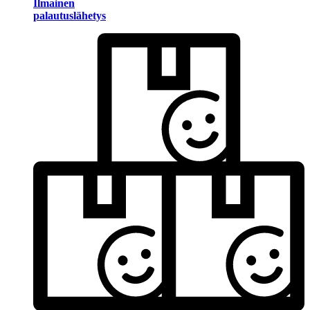
Ilmainen
palautuslähetys