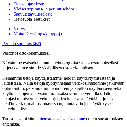
Tietosuojaseloste
Yleiset sopimus- ja peruutusehdot
Saavutettavuusseloste
Tietosuoja-asetukset
Yritys
Muita Niceshops-kauppoja
Peruuta sopimus tästä
Personoi ostokokemuksesi
Käytämme evästeitä ja muita teknologioita vain suostumuksellasi
tarjotaksemme sinulle yksilöllisen ostokokemuksen.
Keräämme tietoja käyttäjistämme, heidän käyttäytymisestään ja
laitteistaan. Näitä tietoja hyödynnetään verkkosivustomme jatkuvaan
optimointiin, personoidun mainonnan ja sisällön näyttämiseen sekä
käyttötilastojen analysointiin. Lisäksi voimme vertailla salattuja
tietojasi ulkoisten palveluntarjoajien kanssa ja näyttää tarjouksia
heidän verkkomainoskanavissaan, mutta vain jos käytät kyseisiä
palveluita itse.
Tutustu asetuksiin ja
tietosuojaselosteeseemme
ennen suostumuksen
antamista.