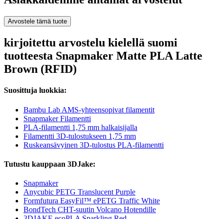
Arvostele tämä tuote
kirjoitettu arvostelu kielellä suomi
tuotteesta Snapmaker Matte PLA Latte
Brown (RFID)
Suosittuja luokkia:
Bambu Lab AMS-yhteensopivat filamentit
Snapmaker Filamentti
PLA-filamentti 1,75 mm halkaisijalla
Filamentti 3D-tulostukseen 1,75 mm
Ruskeansävyinen 3D-tulostus PLA-filamentti
Tutustu kauppaan 3DJake:
Snapmaker
Anycubic PETG Translucent Purple
Formfutura EasyFil™ ePETG Traffic White
BondTech CHT-suutin Volcano Hotendille
3DJAKE ecoPLA Sparkling Red