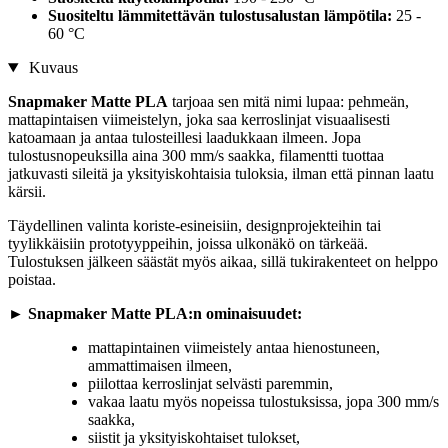
Suositeltu lämmitettävän tulostusalustan lämpötila:
25 -
60 °C
Kuvaus
Snapmaker Matte PLA
tarjoaa sen mitä nimi lupaa: pehmeän,
mattapintaisen viimeistelyn, joka saa kerroslinjat visuaalisesti
katoamaan ja antaa tulosteillesi laadukkaan ilmeen. Jopa
tulostusnopeuksilla aina 300 mm/s saakka, filamentti tuottaa
jatkuvasti sileitä ja yksityiskohtaisia tuloksia, ilman että pinnan laatu
kärsii.
Täydellinen valinta koriste-esineisiin, designprojekteihin tai
tyylikkäisiin prototyyppeihin, joissa ulkonäkö on tärkeää.
Tulostuksen jälkeen säästät myös aikaa, sillä tukirakenteet on helppo
poistaa.
►
Snapmaker Matte PLA:n ominaisuudet:
mattapintainen viimeistely antaa hienostuneen,
ammattimaisen ilmeen,
piilottaa kerroslinjat selvästi paremmin,
vakaa laatu myös nopeissa tulostuksissa, jopa 300 mm/s
saakka,
siistit ja yksityiskohtaiset tulokset,