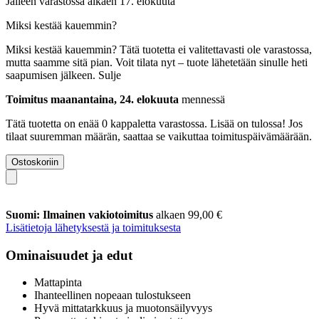
Jälleen varastossa alkaen 17. elokuuta
Miksi kestää kauemmin?
Miksi kestää kauemmin?
Tätä tuotetta ei valitettavasti ole varastossa,
mutta saamme sitä pian. Voit tilata nyt – tuote lähetetään sinulle heti
saapumisen jälkeen.
Sulje
Toimitus maanantaina, 24. elokuuta
mennessä
Tätä tuotetta on enää 0 kappaletta varastossa. Lisää on tulossa! Jos
tilaat suuremman määrän, saattaa se vaikuttaa toimituspäivämäärään.
Ostoskoriin
Suomi: Ilmainen vakiotoimitus
alkaen 99,00 €
Lisätietoja lähetyksestä ja toimituksesta
Ominaisuudet ja edut
Mattapinta
Ihanteellinen nopeaan tulostukseen
Hyvä mittatarkkuus ja muotonsäilyvyys