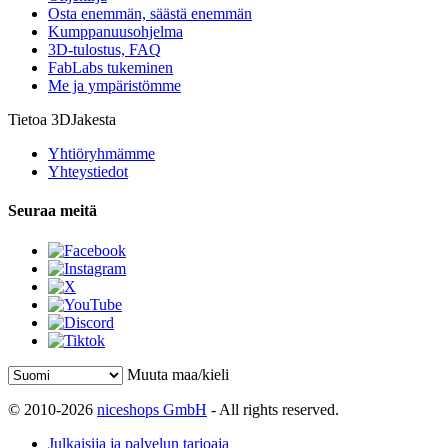
Osta enemmän, säästä enemmän
Kumppanuusohjelma
3D-tulostus, FAQ
FabLabs tukeminen
Me ja ympäristömme
Tietoa 3DJakesta
Yhtiöryhmämme
Yhteystiedot
Seuraa meitä
Muuta maa/kieli
© 2010-2026
niceshops GmbH
- All rights reserved.
Julkaisija ja palvelun tarjoaja