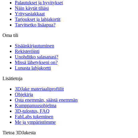
Palautukset ja hyvitykset
Näin käytät tiliäsi
Yritysasiakkaat
Tarjoukset ja lahjakortit
Tarvitsetko lisäapua?
Oma tili
Sisäänkirjautuminen
Rekisteröinti
Unohditko salasanasi?
Missä lähetykseni on?
Lunasta lahjakortti
Lisätietoja
3DJake materiaaliprofiilit
Ohjekirja
Osta enemmän, säästä enemmän
Kumppanuusohjelma
3D-tulostus, FAQ
FabLabs tukeminen
Me ja ympäristömme
Tietoa 3DJakesta