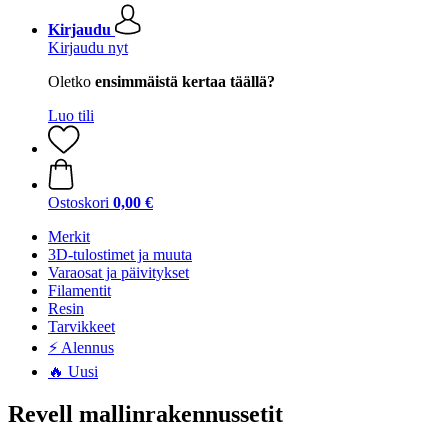
Kirjaudu
Kirjaudu nyt
Oletko
ensimmäistä kertaa täällä?
Luo tili
Ostoskori
0,00 €
Merkit
3D-tulostimet ja muuta
Varaosat ja päivitykset
Filamentit
Resin
Tarvikkeet
⚡ Alennus
🔥 Uusi
Revell mallinrakennussetit