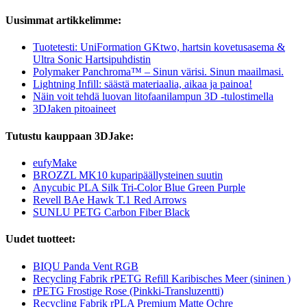
Uusimmat artikkelimme:
Tuotetesti: UniFormation GKtwo, hartsin kovetusasema &
Ultra Sonic Hartsipuhdistin
Polymaker Panchroma™ – Sinun värisi. Sinun maailmasi.
Lightning Infill: säästä materiaalia, aikaa ja painoa!
Näin voit tehdä luovan litofaanilampun 3D -tulostimella
3DJaken pitoaineet
Tutustu kauppaan 3DJake:
eufyMake
BROZZL MK10 kuparipäällysteinen suutin
Anycubic PLA Silk Tri-Color Blue Green Purple
Revell BAe Hawk T.1 Red Arrows
SUNLU PETG Carbon Fiber Black
Uudet tuotteet:
BIQU Panda Vent RGB
Recycling Fabrik rPETG Refill Karibisches Meer (sininen )
rPETG Frostige Rose (Pinkki-Transluzentti)
Recycling Fabrik rPLA Premium Matte Ochre