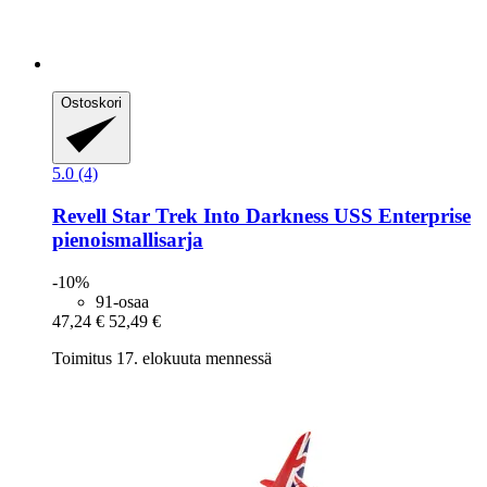
Ostoskori
5.0 (4)
Revell
Star Trek Into Darkness USS Enterprise
pienoismallisarja
-10%
91-osaa
47,24 €
52,49 €
Toimitus 17. elokuuta mennessä