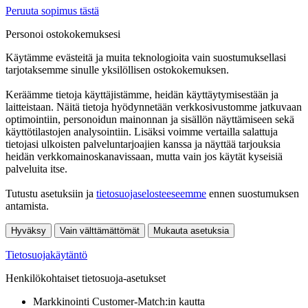
Peruuta sopimus tästä
Personoi ostokokemuksesi
Käytämme evästeitä ja muita teknologioita vain suostumuksellasi
tarjotaksemme sinulle yksilöllisen ostokokemuksen.
Keräämme tietoja käyttäjistämme, heidän käyttäytymisestään ja
laitteistaan. Näitä tietoja hyödynnetään verkkosivustomme jatkuvaan
optimointiin, personoidun mainonnan ja sisällön näyttämiseen sekä
käyttötilastojen analysointiin. Lisäksi voimme vertailla salattuja
tietojasi ulkoisten palveluntarjoajien kanssa ja näyttää tarjouksia
heidän verkkomainoskanavissaan, mutta vain jos käytät kyseisiä
palveluita itse.
Tutustu asetuksiin ja
tietosuojaselosteeseemme
ennen suostumuksen
antamista.
Hyväksy
Vain välttämättömät
Mukauta asetuksia
Tietosuojakäytäntö
Henkilökohtaiset tietosuoja-asetukset
Markkinointi Customer-Match:in kautta