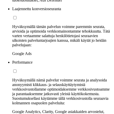
tuotesuositukset, Ads Defender
Laajennettu konversioseuranta
Hyväksymällä tämän palvelun voimme paremmin seurata,
arvioida ja optimoida verkkomainontamme tehokkuutta. Tätä
varten vertaamme salattuja henkilötietojasi seuraavien
ulkoisten palveluntarjoajien kanssa, mikäli käytät jo heidän
palvelujaan:
Google Ads
Performance
Hyväksymällä nämä palvelut voimme seurata ja analysoida
anonyymisti klikkaus- ja selauskäyttäytymistä
verkkosivustollamme optimoidaksemme verkkosivustoamme
ja parantaaksemme jatkuvasti yleistä käyttökokemusta.
Suostumuksellasi käytämme tällä verkkosivustolla seuraavia
kolmannen osapuolen palveluita:
Google Analytics, Clarity, Google asiakkaiden arvostelut,