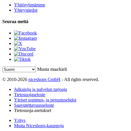
Yhtiöryhmämme
Yhteystiedot
Seuraa meitä
Muuta maa/kieli
© 2010-2026
niceshops GmbH
- All rights reserved.
Julkaisija ja palvelun tarjoaja
Tietosuojaseloste
Yleiset sopimus- ja peruutusehdot
Saavutettavuusseloste
Tietosuoja-asetukset
Yritys
Muita Niceshops-kauppoja