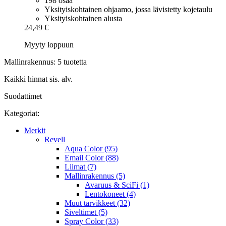
198 osaa
Yksityiskohtainen ohjaamo, jossa lävistetty kojetaulu
Yksityiskohtainen alusta
24,49 €
Myyty loppuun
Mallinrakennus: 5 tuotetta
Kaikki hinnat sis. alv.
Suodattimet
Kategoriat:
Merkit
Revell
Aqua Color (95)
Email Color (88)
Liimat (7)
Mallinrakennus (5)
Avaruus & SciFi (1)
Lentokoneet (4)
Muut tarvikkeet (32)
Siveltimet (5)
Spray Color (33)