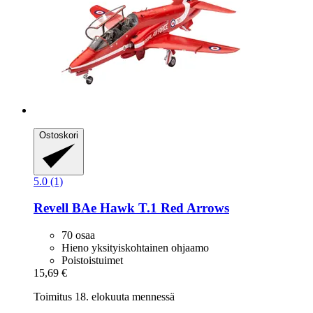
Ostoskori
5.0 (1)
Revell
BAe Hawk T.1 Red Arrows
70 osaa
Hieno yksityiskohtainen ohjaamo
Poistoistuimet
15,69 €
Toimitus 18. elokuuta mennessä